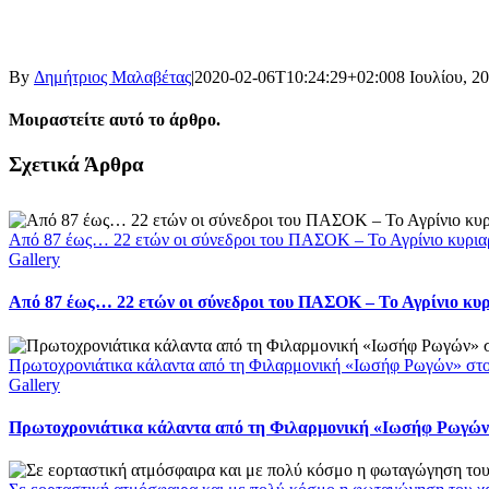
By
Δημήτριος Μαλαβέτας
|
2020-02-06T10:24:29+02:00
8 Ιουλίου, 2
Μοιραστείτε αυτό το άρθρο.
Facebook
X
LinkedIn
WhatsApp
Email
Σχετικά Άρθρα
Από 87 έως… 22 ετών οι σύνεδροι του ΠΑΣΟΚ – Το Αγρίνιο κυρια
Gallery
Από 87 έως… 22 ετών οι σύνεδροι του ΠΑΣΟΚ – Το Αγρίνιο κυ
Πρωτοχρονιάτικα κάλαντα από τη Φιλαρμονική «Ιωσήφ Ρωγών» στ
Gallery
Πρωτοχρονιάτικα κάλαντα από τη Φιλαρμονική «Ιωσήφ Ρωγών»