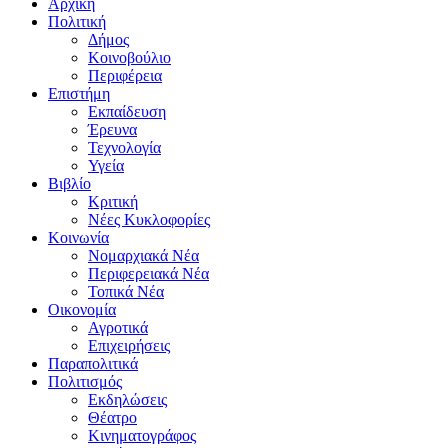
Αρχική
Πολιτική
Δήμος
Κοινοβούλιο
Περιφέρεια
Επιστήμη
Εκπαίδευση
Έρευνα
Τεχνολογία
Υγεία
Βιβλίο
Κριτική
Νέες Κυκλοφορίες
Κοινωνία
Νομαρχιακά Νέα
Περιφερειακά Νέα
Τοπικά Νέα
Οικονομία
Αγροτικά
Επιχειρήσεις
Παραπολιτικά
Πολιτισμός
Εκδηλώσεις
Θέατρο
Κινηματογράφος