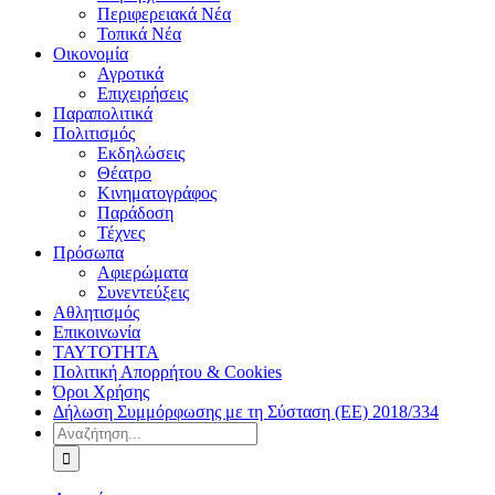
Περιφερειακά Νέα
Τοπικά Νέα
Οικονομία
Αγροτικά
Επιχειρήσεις
Παραπολιτικά
Πολιτισμός
Εκδηλώσεις
Θέατρο
Κινηματογράφος
Παράδοση
Τέχνες
Πρόσωπα
Αφιερώματα
Συνεντεύξεις
Αθλητισμός
Επικοινωνία
ΤΑΥΤΟΤΗΤΑ
Πολιτική Απορρήτου & Cookies
Όροι Χρήσης
Δήλωση Συμμόρφωσης με τη Σύσταση (ΕΕ) 2018/334
Αναζήτηση
για: