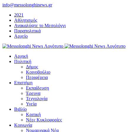
Μετάβαση
info@messolonghinews.gr
στο
2021
περιεχόμενο
Αθλητισμός
Ανακαλύψτε το Μεσολόγγι
Παραπολιτικά
Αρχείο
Αρχική
Πολιτική
Δήμος
Κοινοβούλιο
Περιφέρεια
Επιστήμη
Εκπαίδευση
Έρευνα
Τεχνολογία
Υγεία
Βιβλίο
Κριτική
Νέες Κυκλοφορίες
Κοινωνία
Νομαρχιακά Νέα