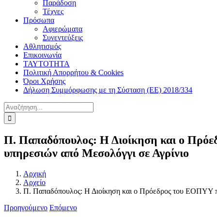
Παράδοση
Τέχνες
Πρόσωπα
Αφιερώματα
Συνεντεύξεις
Αθλητισμός
Επικοινωνία
ΤΑΥΤΟΤΗΤΑ
Πολιτική Απορρήτου & Cookies
Όροι Χρήσης
Δήλωση Συμμόρφωσης με τη Σύσταση (ΕΕ) 2018/334
Αναζήτηση
για:
Π. Παπαδόπουλος: Η Διοίκηση και ο Πρόεδ
υπηρεσιών από Μεσολόγγι σε Αγρίνιο
Αρχική
Αρχείο
Π. Παπαδόπουλος: Η Διοίκηση και ο Πρόεδρος του ΕΟΠΥΥ πρέ
Προηγούμενο
Επόμενο