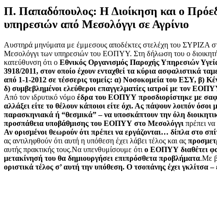
Π. Παπαδόπουλος: Η Διοίκηση και ο Πρόεδ
υπηρεσιών από Μεσολόγγι σε Αγρίνιο
Αυστηρά μηνύματα με έμμεσους αποδέκτες στελέχη του ΣΥΡΙΖΑ στέ
Μεσολόγγι των υπηρεσιών του ΕΟΠΥΥ. Στη δήλωση του ο διοικητής
κατεύθυνση ότι ο
Εθνικός Οργανισμός Παροχής Υπηρεσιών Υγεία
3918/2011, στον οποίο έχουν ενταχθεί τα κύρια ασφαλιστικά 
από 1-1-2012 σε τέσσερις τομείς: α) Νοσοκομεία του ΕΣΥ, β) Κ
δ) συμβεβλημένοι ελεύθεροι επαγγελματίες ιατροί με τον ΕΟΠΥ
Από τον ιδρυτικό νόμο
έδρα του ΕΟΠΥΥ προσδιορίστηκε με σαφή
αλλάξει είτε το θέλουν κάποιοι
είτε όχι. Ας πάψουν λοιπόν όσοι 
παρασκηνιακά ή “θεσμικά” – να υποσκάπτουν την όλη διοικητική
προσπάθεια υποβάθμισης του ΕΟΠΥΥ στο Μεσολόγγι
πρέπει να
Αν ορισμένοι θεωρούν ότι πρέπει να εργάζονται… δίπλα στο σπί
ας αντιληφθούν ότι αυτή η υπόθεση έχει λάβει τέλος και ας
προσμετ
αυτής πρακτικής τους.
Να υπενθυμίσουμε ότι
ο ΕΟΠΥΥ διαθέτει φα
μετακίνησή του θα δημιουργήσει επιπρόσθετα προβλήματα
.
Με β
οριστικά τέλος σ’ αυτή την υπόθεση. Ο τσοπάνης έχει γκλίτσα –