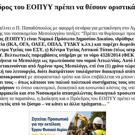
ρος του ΕΟΠΥΥ πρέπει να θέσουν οριστικά
λνει ο Π. Παπαδόπουλος με αφορμή σενάρια για μετακίνηση στο Αγρ
 του νοσοκομείου Μεσολογγίου τονίζει: “
Πρέπει να θυμίσουμε προ
ς (ΕΟΠΥΥ) είναι Νομικό Πρόσωπο Δημοσίου Δικαίου, ιδρύθηκε 
ταμεία (ΙΚΑ, ΟΓΑ, ΟΑΕΕ, ΟΠΑΔ, ΤΥΔΚΥ κ.λπ.) και παρέχει δωρεά
έντρα Υγείας του ΕΣΥ, γ) Κέντρα Υγείας Αστικού Τύπου (τέως ιατ
Υ. Βελτιωτικές παρεμβάσεις υπήρξαν με το νόμο 4328/2014 (ΦΕΚ 
νεια το Μεσολόγγι ως πρωτεύουσα του νομού Αιτωλ/νίας.
Αυτό δ
μετακινούνται
από Αγρίνιο προς Μεσολόγγι, επί ένα (1) χρόνο τώρ
 του λειτουργία, διότι διαπράττουν τουλάχιστον διοικητικό ατό
αποκρουστεί
με αποφασιστικό τρόπο και όλοι επιβάλλεται να μπουν 
τι
τους – όπως κάποιοι του παλιού πολιτικού συστήματος τους υ
ρήσουν
το όποιο οικονομικό, διοικητικό και κοινωνικό κόστος της υπ
ρμακείο και στο Νοσοκομείο απασχολώντας διοικητικό προσωπικ
άση τα παραπάνω, η Διοίκηση και ο Πρόεδρος του ΕΟΠΥΥ πρέπει ν
 εκτός από το ξύσιμο – να κάνει κι άλλα πράγματα…
”