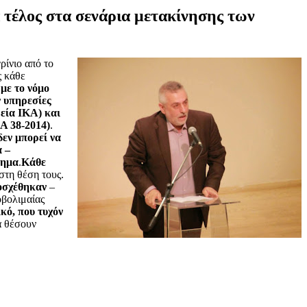
 τέλος στα σενάρια μετακίνησης των
ίνιο από το
ς κάθε
με το νόμο
ν υπηρεσίες
ρεία ΙΚΑ) και
Α 38-2014)
.
εν μπορεί να
α –
πημα
.
Κάθε
στη θέση τους.
ποσχέθηκαν
–
οβολιμαίας
ό, που τυχόν
α θέσουν