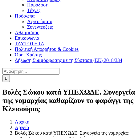
Παράδοση
Τέχνες
Πρόσωπα
Αφιερώματα
Συνεντεύξεις
Αθλητισμός
Επικοινωνία
ΤΑΥΤΟΤΗΤΑ
Πολιτική Απορρήτου & Cookies
Όροι Χρήσης
Δήλωση Συμμόρφωσης με τη Σύσταση (ΕΕ) 2018/334
Αναζήτηση
για:
Βολές Σώκου κατά ΥΠΕΧΩΔΕ. Συνεργεία
της νομαρχίας καθαρίζουν το φαράγγι της
Κλεισούρας
Αρχική
Αρχείο
Βολές Σώκου κατά ΥΠΕΧΩΔΕ. Συνεργεία της νομαρχίας