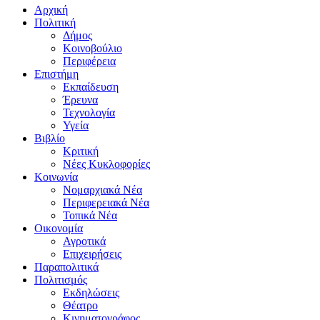
Αρχική
Πολιτική
Δήμος
Κοινοβούλιο
Περιφέρεια
Επιστήμη
Εκπαίδευση
Έρευνα
Τεχνολογία
Υγεία
Βιβλίο
Κριτική
Νέες Κυκλοφορίες
Κοινωνία
Νομαρχιακά Νέα
Περιφερειακά Νέα
Τοπικά Νέα
Οικονομία
Αγροτικά
Επιχειρήσεις
Παραπολιτικά
Πολιτισμός
Εκδηλώσεις
Θέατρο
Κινηματογράφος