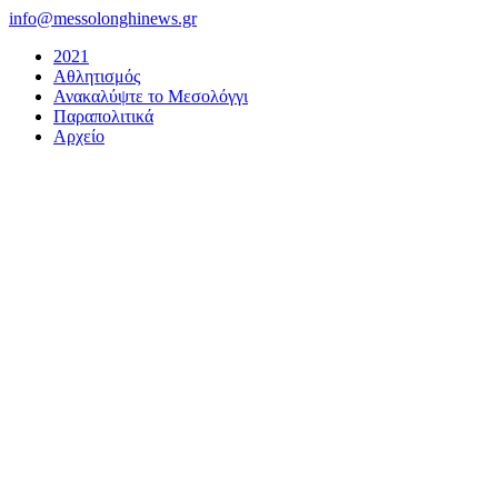
Μετάβαση
info@messolonghinews.gr
στο
2021
περιεχόμενο
Αθλητισμός
Ανακαλύψτε το Μεσολόγγι
Παραπολιτικά
Αρχείο