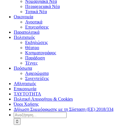
Νομαρχιακά Νέα
Περιφερειακά Νέα
Τοπικά Νέα
Οικονομία
Αγροτικά
Επιχειρήσεις
Παραπολιτικά
Πολιτισμός
Εκδηλώσεις
Θέατρο
Κινηματογράφος
Παράδοση
Τέχνες
Πρόσωπα
Αφιερώματα
Συνεντεύξεις
Αθλητισμός
Επικοινωνία
ΤΑΥΤΟΤΗΤΑ
Πολιτική Απορρήτου & Cookies
Όροι Χρήσης
Δήλωση Συμμόρφωσης με τη Σύσταση (ΕΕ) 2018/334
Αναζήτηση
για: