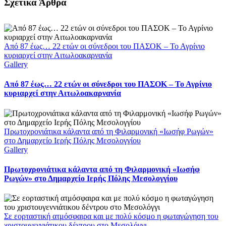
Facebook
X
LinkedIn
WhatsApp
Email
Σχετικά Άρθρα
Από 87 έως… 22 ετών οι σύνεδροι του ΠΑΣΟΚ – Το Αγρίνιο
κυριαρχεί στην Αιτωλοακαρνανία
Gallery
Από 87 έως… 22 ετών οι σύνεδροι του ΠΑΣΟΚ – Το Αγρίνιο
κυριαρχεί στην Αιτωλοακαρνανία
Πρωτοχρονιάτικα κάλαντα από τη Φιλαρμονική «Ιωσήφ Ρωγών»
στο Δημαρχείο Ιερής Πόλης Μεσολογγίου
Gallery
Πρωτοχρονιάτικα κάλαντα από τη Φιλαρμονική «Ιωσήφ
Ρωγών» στο Δημαρχείο Ιερής Πόλης Μεσολογγίου
Σε εορταστική ατμόσφαιρα και με πολύ κόσμο η φωταγώγηση του
χριστουγεννιάτικου δέντρου στο Μεσολόγγι