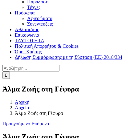
Παράδοση
Τέχνες
Πρόσωπα
Αφιερώματα
Συνεντεύξεις
Αθλητισμός
Επικοινωνία
ΤΑΥΤΟΤΗΤΑ
Πολιτική Απορρήτου & Cookies
Όροι Χρήσης
Δήλωση Συμμόρφωσης με τη Σύσταση (ΕΕ) 2018/334
Αναζήτηση
για:
Άλμα Ζωής στη Γέφυρα
Αρχική
Αρχείο
Άλμα Ζωής στη Γέφυρα
Προηγούμενο
Επόμενο
Άλμα Ζωής στη Γέφυρα