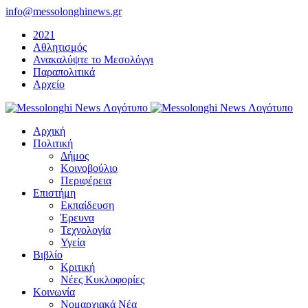
Μετάβαση
info@messolonghinews.gr
στο
2021
περιεχόμενο
Αθλητισμός
Ανακαλύψτε το Μεσολόγγι
Παραπολιτικά
Αρχείο
Αρχική
Πολιτική
Δήμος
Κοινοβούλιο
Περιφέρεια
Επιστήμη
Εκπαίδευση
Έρευνα
Τεχνολογία
Υγεία
Βιβλίο
Κριτική
Νέες Κυκλοφορίες
Κοινωνία
Νομαρχιακά Νέα