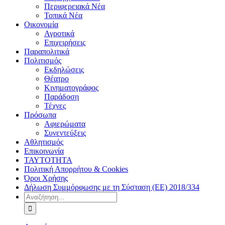
Περιφερειακά Νέα
Τοπικά Νέα
Οικονομία
Αγροτικά
Επιχειρήσεις
Παραπολιτικά
Πολιτισμός
Εκδηλώσεις
Θέατρο
Κινηματογράφος
Παράδοση
Τέχνες
Πρόσωπα
Αφιερώματα
Συνεντεύξεις
Αθλητισμός
Επικοινωνία
ΤΑΥΤΟΤΗΤΑ
Πολιτική Απορρήτου & Cookies
Όροι Χρήσης
Δήλωση Συμμόρφωσης με τη Σύσταση (ΕΕ) 2018/334
Αναζήτηση
για: