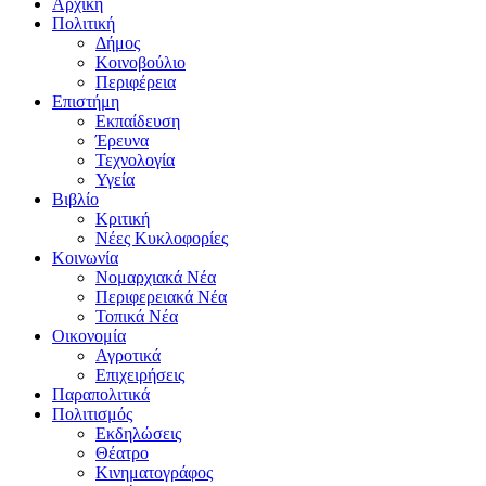
Αρχική
Πολιτική
Δήμος
Κοινοβούλιο
Περιφέρεια
Επιστήμη
Εκπαίδευση
Έρευνα
Τεχνολογία
Υγεία
Βιβλίο
Κριτική
Νέες Κυκλοφορίες
Κοινωνία
Νομαρχιακά Νέα
Περιφερειακά Νέα
Τοπικά Νέα
Οικονομία
Αγροτικά
Επιχειρήσεις
Παραπολιτικά
Πολιτισμός
Εκδηλώσεις
Θέατρο
Κινηματογράφος