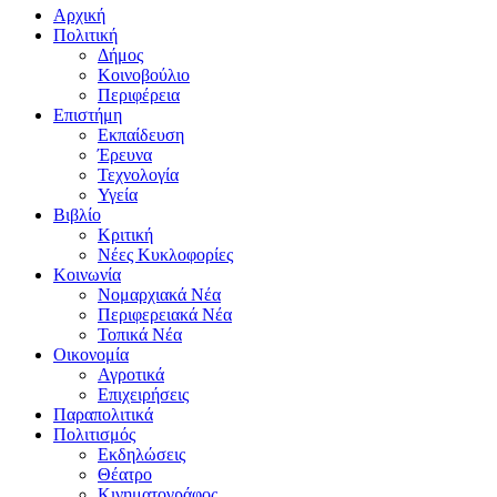
Αρχική
Πολιτική
Δήμος
Κοινοβούλιο
Περιφέρεια
Επιστήμη
Εκπαίδευση
Έρευνα
Τεχνολογία
Υγεία
Βιβλίο
Κριτική
Νέες Κυκλοφορίες
Κοινωνία
Νομαρχιακά Νέα
Περιφερειακά Νέα
Τοπικά Νέα
Οικονομία
Αγροτικά
Επιχειρήσεις
Παραπολιτικά
Πολιτισμός
Εκδηλώσεις
Θέατρο
Κινηματογράφος