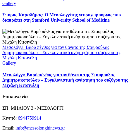
Gallery
Σπύρος Καραδήμας: Ο Μεσολογγίτης νευροχειρουργός που
διαπρέπει στη Stanford University School of Medicine
Μεσολόγγι: Βαρύ πένθος για τον θάνατο της Σταυρούλας
Δημητρακοπούλου – Συγκλονιστική ανάρτηση του συζύγου της
Μιχάλη Κιτσινέλη
Gallery
Μεσολόγγι: Βαρύ πένθος για τον θάνατο της Σταυρούλας
Δημητρακοπούλου – Συγκλονιστική ανάρτηση του συζύγου της
Μιχάλη Κιτσινέλη
Επικοινωνία
ΣΠ. ΜΗΛΙΟΥ 3 - ΜΕΣΟΛΟΓΓΙ
Κινητό:
6944759914
Email:
info@messolonghinews.gr