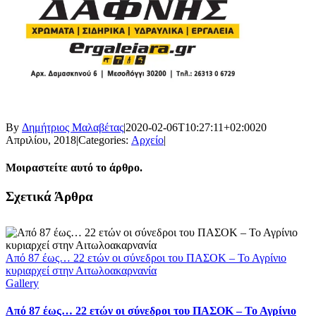
By
Δημήτριος Μαλαβέτας
|
2020-02-06T10:27:11+02:00
20
Απριλίου, 2018
|
Categories:
Αρχείο
|
Μοιραστείτε αυτό το άρθρο.
Facebook
X
LinkedIn
WhatsApp
Email
Σχετικά Άρθρα
Από 87 έως… 22 ετών οι σύνεδροι του ΠΑΣΟΚ – Το Αγρίνιο
κυριαρχεί στην Αιτωλοακαρνανία
Gallery
Από 87 έως… 22 ετών οι σύνεδροι του ΠΑΣΟΚ – Το Αγρίνιο