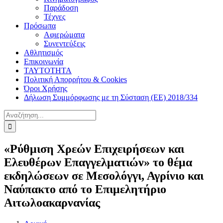
Παράδοση
Τέχνες
Πρόσωπα
Αφιερώματα
Συνεντεύξεις
Αθλητισμός
Επικοινωνία
ΤΑΥΤΟΤΗΤΑ
Πολιτική Απορρήτου & Cookies
Όροι Χρήσης
Δήλωση Συμμόρφωσης με τη Σύσταση (ΕΕ) 2018/334
Αναζήτηση
για:
«Ρύθμιση Χρεών Επιχειρήσεων και
Ελευθέρων Επαγγελματιών» το θέμα
εκδηλώσεων σε Μεσολόγγι, Αγρίνιο και
Ναύπακτο από το Επιμελητήριο
Αιτωλοακαρνανίας