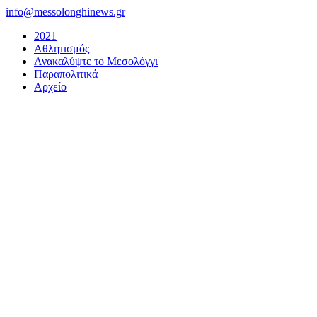
Μετάβαση
info@messolonghinews.gr
στο
2021
περιεχόμενο
Αθλητισμός
Ανακαλύψτε το Μεσολόγγι
Παραπολιτικά
Αρχείο