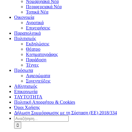
Νομαρχιακά Νέα
Περιφερειακά Νέα
Τοπικά Νέα
Οικονομία
Αγροτικά
Επιχειρήσεις
Παραπολιτικά
Πολιτισμός
Εκδηλώσεις
Θέατρο
Κινηματογράφος
Παράδοση
Τέχνες
Πρόσωπα
Αφιερώματα
Συνεντεύξεις
Αθλητισμός
Επικοινωνία
ΤΑΥΤΟΤΗΤΑ
Πολιτική Απορρήτου & Cookies
Όροι Χρήσης
Δήλωση Συμμόρφωσης με τη Σύσταση (ΕΕ) 2018/334
Αναζήτηση
για: