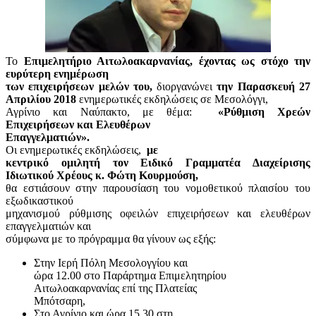
Το
Επιμελητήριο Αιτωλοακαρνανίας, έχοντας ως στόχο την
ευρύτερη ενημέρωση
των επιχειρήσεων μελών του,
διοργανώνει
την Παρασκευή 27
Απριλίου 2018
ενημερωτικές εκδηλώσεις σε Μεσολόγγι,
Αγρίνιο και Ναύπακτο, με θέμα:
«Ρύθμιση Χρεών
Επιχειρήσεων και Ελευθέρων
Επαγγελματιών».
Οι ενημερωτικές εκδηλώσεις,
με
κεντρικό ομιλητή τον Ειδικό Γραμματέα Διαχείρισης
Ιδιωτικού Χρέους κ. Φώτη Κουρμούση,
θα εστιάσουν στην παρουσίαση του νομοθετικού πλαισίου του
εξωδικαστικού
μηχανισμού ρύθμισης οφειλών επιχειρήσεων και ελευθέρων
επαγγελματιών και
σύμφωνα με το πρόγραμμα θα γίνουν ως εξής:
Στην Ιερή Πόλη Μεσολογγίου και
ώρα 12.00 στο Παράρτημα Επιμελητηρίου
Αιτωλοακαρνανίας επί της Πλατείας
Μπότσαρη,
Στο Αγρίνιο και ώρα 15.30 στη