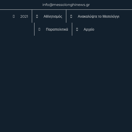
Μετάβαση
info@messolonghinews.gr
στο
2021
Αθλητισμός
Ανακαλύψτε το Μεσολόγγι
περιεχόμενο
Παραπολιτικά
Αρχείο