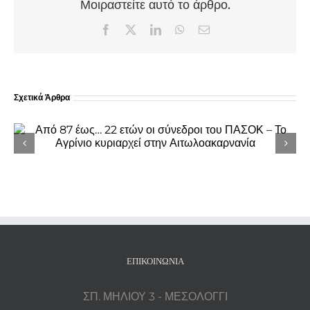
Μοιραστείτε αυτό το άρθρο.
Facebook
X
LinkedIn
WhatsApp
Email
Σχετικά Άρθρα
Πρωτοχρονιάτικα κάλαντα από τη
Φιλαρμονική «Ιωσήφ Ρωγών» στο
Δημαρχείο Ιερής Πόλης Μεσολογγίου
ΕΠΙΚΟΙΝΩΝΊΑ
ΣΠ. ΜΗΛΙΟΥ 3 - ΜΕΣΟΛΟΓΓΙ