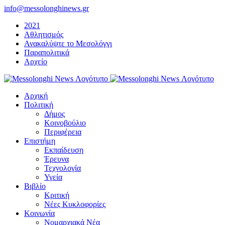
Μετάβαση
info@messolonghinews.gr
στο
2021
περιεχόμενο
Αθλητισμός
Ανακαλύψτε το Μεσολόγγι
Παραπολιτικά
Αρχείο
Αρχική
Πολιτική
Δήμος
Κοινοβούλιο
Περιφέρεια
Επιστήμη
Εκπαίδευση
Έρευνα
Τεχνολογία
Υγεία
Βιβλίο
Κριτική
Νέες Κυκλοφορίες
Κοινωνία
Νομαρχιακά Νέα