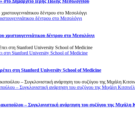
 στο Δημαρχείο Ιερής Πόλης Μεσολογγίου
ριστουγεννιάτικου δέντρου στο Μεσολόγγι
υ χριστουγεννιάτικου δέντρου στο Μεσολόγγι
στη Stanford University School of Medicine
πει στη Stanford University School of Medicine
οπούλου – Συγκλονιστική ανάρτηση του συζύγου της Μιχάλη Κιτσινέ
ρακοπούλου – Συγκλονιστική ανάρτηση του συζύγου της Μιχάλη 