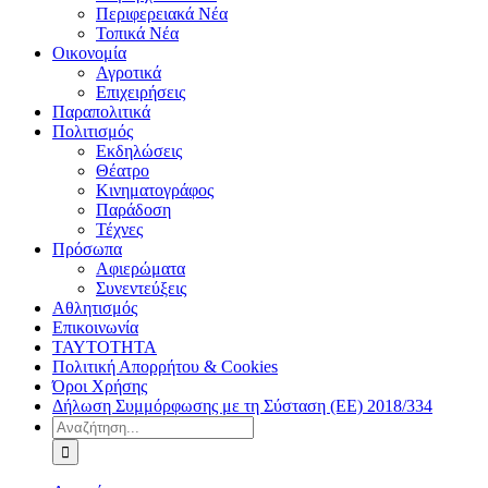
Περιφερειακά Νέα
Τοπικά Νέα
Οικονομία
Αγροτικά
Επιχειρήσεις
Παραπολιτικά
Πολιτισμός
Εκδηλώσεις
Θέατρο
Κινηματογράφος
Παράδοση
Τέχνες
Πρόσωπα
Αφιερώματα
Συνεντεύξεις
Αθλητισμός
Επικοινωνία
ΤΑΥΤΟΤΗΤΑ
Πολιτική Απορρήτου & Cookies
Όροι Χρήσης
Δήλωση Συμμόρφωσης με τη Σύσταση (ΕΕ) 2018/334
Αναζήτηση
για: