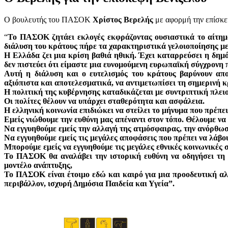
Ο βουλευτής του ΠΑΣΟΚ
Χρίστος Βερελής
με αφορμή την επίσκε
“
Το ΠΑΣΟΚ ζητάει εκλογές εκφράζοντας ουσιαστικά το αίτημα
διάλυση του κράτους πήρε τα χαρακτηριστικά γελοιοποίησης μ
Η Ελλάδα ζει μια κρίση βαθιά ηθική. Έχει καταρρεύσει η δημό
δεν πιστεύει ότι είμαστε μια ευνομούμενη ευρωπαϊκή σύγχρονη 
Αυτή η διάλυση και ο ευτελισμός του κράτους βαρύνουν απο
αξιόπιστα και αποτελεσματικά, να αντιμετωπίσει τη σημερινή κρ
Η πολιτική της κυβέρνησης καταδικάζεται με συντριπτική πλει
Οι πολίτες θέλουν να υπάρχει σταθερότητα και ασφάλεια.
Η ελληνική κοινωνία επιδιώκει να στείλει το μήνυμα που πρέπει
Εμείς νιώθουμε την ευθύνη μας απέναντι στον τόπο. Θέλουμε ν
Να εγγυηθούμε εμείς την αλλαγή της ατμόσφαιρας, την ανόρθω
Να εγγυηθούμε εμείς τις μεγάλες αποφάσεις που πρέπει να λάβου
Μπορούμε εμείς να εγγυηθούμε τις μεγάλες εθνικές κοινωνικές 
Το ΠΑΣΟΚ θα αναλάβει την ιστορική ευθύνη να οδηγήσει τη 
μοντέλο ανάπτυξης,
Το ΠΑΣΟΚ είναι έτοιμο εδώ και καιρό για μια προοδευτική αλ
περιβάλλον, ισχυρή Δημόσια Παιδεία και Υγεία”.