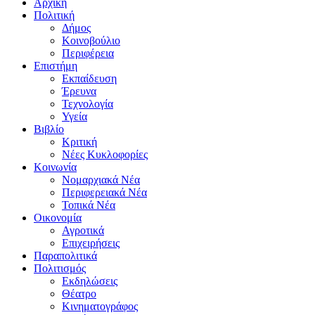
Αρχική
Πολιτική
Δήμος
Κοινοβούλιο
Περιφέρεια
Επιστήμη
Εκπαίδευση
Έρευνα
Τεχνολογία
Υγεία
Βιβλίο
Κριτική
Νέες Κυκλοφορίες
Κοινωνία
Νομαρχιακά Νέα
Περιφερειακά Νέα
Τοπικά Νέα
Οικονομία
Αγροτικά
Επιχειρήσεις
Παραπολιτικά
Πολιτισμός
Εκδηλώσεις
Θέατρο
Κινηματογράφος