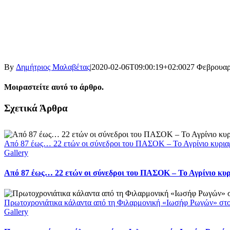
By
Δημήτριος Μαλαβέτας
|
2020-02-06T09:00:19+02:00
27 Φεβρουαρ
Μοιραστείτε αυτό το άρθρο.
Facebook
X
LinkedIn
WhatsApp
Email
Σχετικά Άρθρα
Από 87 έως… 22 ετών οι σύνεδροι του ΠΑΣΟΚ – Το Αγρίνιο κυρια
Gallery
Από 87 έως… 22 ετών οι σύνεδροι του ΠΑΣΟΚ – Το Αγρίνιο κυ
Πρωτοχρονιάτικα κάλαντα από τη Φιλαρμονική «Ιωσήφ Ρωγών» στ
Gallery