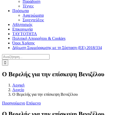
Παράδοση
Τέχνες
Πρόσωπα
Αφιερώματα
Συνεντεύξεις
Αθλητισμός
Επικοινωνία
ΤΑΥΤΟΤΗΤΑ
Πολιτική Απορρήτου & Cookies
Όροι Χρήσης
Δήλωση Συμμόρφωσης με τη Σύσταση (ΕΕ) 2018/334
Αναζήτηση
για:
Ο Βερελής για την επίσκεψη Βενιζέλου
Αρχική
Αρχείο
Ο Βερελής για την επίσκεψη Βενιζέλου
Προηγούμενο
Επόμενο
Ο Βερελής για την επίσκεψη Βενιζέλου