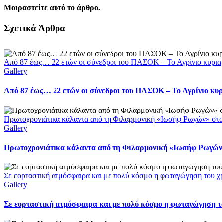
Μοιραστείτε αυτό το άρθρο.
Facebook
X
LinkedIn
WhatsApp
Email
Σχετικά Άρθρα
Από 87 έως… 22 ετών οι σύνεδροι του ΠΑΣΟΚ – Το Αγρίνιο κυρια
Gallery
Από 87 έως… 22 ετών οι σύνεδροι του ΠΑΣΟΚ – Το Αγρίνιο κυ
Πρωτοχρονιάτικα κάλαντα από τη Φιλαρμονική «Ιωσήφ Ρωγών» στ
Gallery
Πρωτοχρονιάτικα κάλαντα από τη Φιλαρμονική «Ιωσήφ Ρωγών»
Σε εορταστική ατμόσφαιρα και με πολύ κόσμο η φωταγώγηση του χ
Gallery
Σε εορταστική ατμόσφαιρα και με πολύ κόσμο η φωταγώγηση το