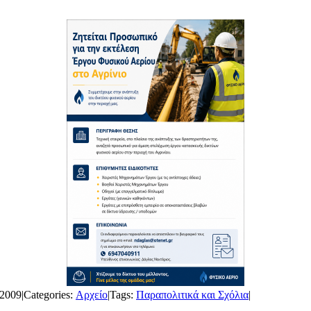
 2009
|
Categories:
Αρχείο
|
Tags:
Παραπολιτικά και Σχόλια
|