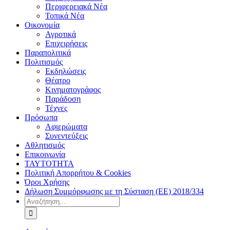
Περιφερειακά Νέα
Τοπικά Νέα
Οικονομία
Αγροτικά
Επιχειρήσεις
Παραπολιτικά
Πολιτισμός
Εκδηλώσεις
Θέατρο
Κινηματογράφος
Παράδοση
Τέχνες
Πρόσωπα
Αφιερώματα
Συνεντεύξεις
Αθλητισμός
Επικοινωνία
ΤΑΥΤΟΤΗΤΑ
Πολιτική Απορρήτου & Cookies
Όροι Χρήσης
Δήλωση Συμμόρφωσης με τη Σύσταση (ΕΕ) 2018/334
Αναζήτηση
για: