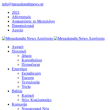
Μετάβαση
info@messolonghinews.gr
στο
2021
περιεχόμενο
Αθλητισμός
Ανακαλύψτε το Μεσολόγγι
Παραπολιτικά
Αρχείο
Αρχική
Πολιτική
Δήμος
Κοινοβούλιο
Περιφέρεια
Επιστήμη
Εκπαίδευση
Έρευνα
Τεχνολογία
Υγεία
Βιβλίο
Κριτική
Νέες Κυκλοφορίες
Κοινωνία
Νομαρχιακά Νέα