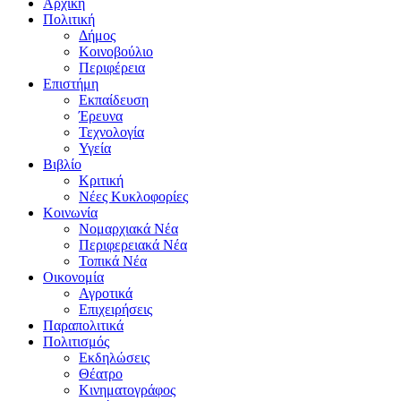
Αρχική
Πολιτική
Δήμος
Κοινοβούλιο
Περιφέρεια
Επιστήμη
Εκπαίδευση
Έρευνα
Τεχνολογία
Υγεία
Βιβλίο
Κριτική
Νέες Κυκλοφορίες
Κοινωνία
Νομαρχιακά Νέα
Περιφερειακά Νέα
Τοπικά Νέα
Οικονομία
Αγροτικά
Επιχειρήσεις
Παραπολιτικά
Πολιτισμός
Εκδηλώσεις
Θέατρο
Κινηματογράφος