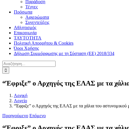
Παράδοση
Τέχνες
Πρόσωπα
Αφιερώματα
Συνεντεύξεις
Αθλητισμός
Επικοινωνία
ΤΑΥΤΟΤΗΤΑ
Πολιτική Απορρήτου & Cookies
Όροι Χρήσης
Δήλωση Συμμόρφωσης με τη Σύσταση (ΕΕ) 2018/334
Αναζήτηση
για:
“Έφριξε” ο Αρχηγός της ΕΛΑΣ με τα χάλι
Αρχική
Αρχείο
“Έφριξε” ο Αρχηγός της ΕΛΑΣ με τα χάλια του αστυνομικού
Προηγούμενο
Επόμενο
“Έφριξε” ο Αρχηγός της ΕΛΑΣ με τα χάλι