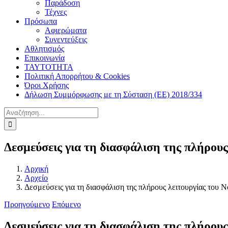
Παράδοση
Τέχνες
Πρόσωπα
Αφιερώματα
Συνεντεύξεις
Αθλητισμός
Επικοινωνία
ΤΑΥΤΟΤΗΤΑ
Πολιτική Απορρήτου & Cookies
Όροι Χρήσης
Δήλωση Συμμόρφωσης με τη Σύσταση (ΕΕ) 2018/334
Αναζήτηση
για:
Δεσμεύσεις για τη διασφάλιση της πλήρου
Αρχική
Αρχείο
Δεσμεύσεις για τη διασφάλιση της πλήρους λειτουργίας του
Προηγούμενο
Επόμενο
Δεσμεύσεις για τη διασφάλιση της πλήρου