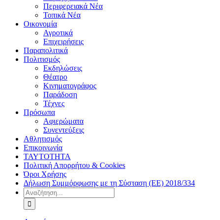
Περιφερειακά Νέα
Τοπικά Νέα
Οικονομία
Αγροτικά
Επιχειρήσεις
Παραπολιτικά
Πολιτισμός
Εκδηλώσεις
Θέατρο
Κινηματογράφος
Παράδοση
Τέχνες
Πρόσωπα
Αφιερώματα
Συνεντεύξεις
Αθλητισμός
Επικοινωνία
ΤΑΥΤΟΤΗΤΑ
Πολιτική Απορρήτου & Cookies
Όροι Χρήσης
Δήλωση Συμμόρφωσης με τη Σύσταση (ΕΕ) 2018/334
Αναζήτηση
για: