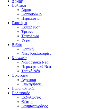
Αρχική
Πολιτική
Δήμος
Κοινοβούλιο
Περιφέρεια
Επιστήμη
Εκπαίδευση
Έρευνα
Τεχνολογία
Υγεία
Βιβλίο
Κριτική
Νέες Κυκλοφορίες
Κοινωνία
Νομαρχιακά Νέα
Περιφερειακά Νέα
Τοπικά Νέα
Οικονομία
Αγροτικά
Επιχειρήσεις
Παραπολιτικά
Πολιτισμός
Εκδηλώσεις
Θέατρο
Κινηματογράφος