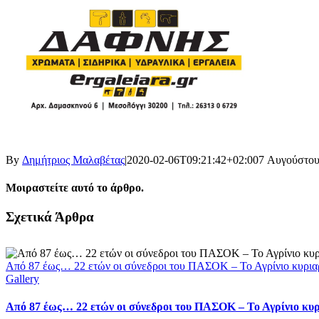
By
Δημήτριος Μαλαβέτας
|
2020-02-06T09:21:42+02:00
7 Αυγούστου
Μοιραστείτε αυτό το άρθρο.
Facebook
X
LinkedIn
WhatsApp
Email
Σχετικά Άρθρα
Από 87 έως… 22 ετών οι σύνεδροι του ΠΑΣΟΚ – Το Αγρίνιο κυρια
Gallery
Από 87 έως… 22 ετών οι σύνεδροι του ΠΑΣΟΚ – Το Αγρίνιο κυ