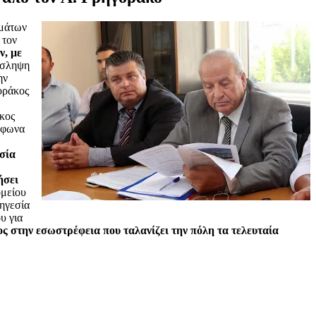
ημάτων
 τον
ν, με
όσληψη
ην
οράκος
άκος
ύμφωνα
σία
ήσει
ομείου
 ηγεσία
υ για
ς στην εσωστρέφεια που ταλανίζει την πόλη τα τελευταία