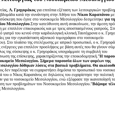
είας,
Λ. Γρηγοράκος
για επιτόπια εξέταση των λειτουργικών προβλ
 εβδομάδα κατά την συνάντηση στην Αθήνα του
Νίκου Καραπάνου
με
η σύσκεψη που έγινε στο νοσοκομείο Μεσολογγίου δεσμεύτηκε
για τη
είου Μεσολογγίου
.Στην κατεύθυνση αυτή ανακοίνωσε, την άμεση πρ
 με επιπλέον επικουρικούς και με τρεις αποσπασμένους γιατρούς. Στ
ό γιατρό του κενού στην καρδιολογική κλινική.Ταυτόχρονα ο κ. Γρηγ
σίες για την εγκατάσταση αξονικού τομογράφου στο νοσοκομείο
ου).
Στο πλαίσιο της στελέχωσης με ιατρικό προσωπικό, ο κ. Γρηγορ
ς ενέργειες για επιπλέον προσλήψεις με βάση αυτές που θα γίνουν σ
έλος της σύσκεψης ο κ. Γρηγοράκος υπογράμμισε τη συμβολή του
ωση της επίσκεψης, χαρακτηρίζοντας την εποικοδομητική.”
Η παρου
σοκομείο Μεσολογγίου. Σήμερα παρουσία όλων των φορέων της
Μεσολογγίου δόθηκαν λύσεις στα βασικά προβλήματα. Θα ακολουθ
ίος δεν παρέλειψε να ευχαριστήσει δημόσια το προσωπικό του νοσοκ
ρά του ο Νίκος Καραπάνος σε δηλώσεις του ευχαρίστησε την πολιτική
ξαν για το νοσοκομείο Μεσολογγίου, ενώ εξέφρασε την ικανοποίησή το
ρχηση των προβλημάτων του Νοσοκομείου Μεσολογγίου.”
Βάζουμε τέλο
ος Μεσολογγίου.