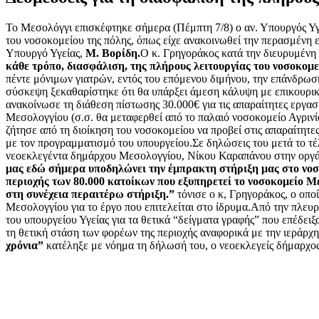
Το Μεσολόγγι επισκέφτηκε σήμερα (Πέμπτη 7/8) ο αν. Υπουργός Υγ
του νοσοκομείου της πόλης, όπως είχε ανακοινωθεί την περασμένη
Υπουργό Υγείας,
Μ. Βορίδη.
Ο κ. Γρηγοράκος κατά την διευρυμέν
κάθε τρόπο, διασφάλιση, της πλήρους λειτουργίας του νοσοκομ
πέντε μόνιμων γιατρών, εντός του επόμενου διμήνου, την επάνδρωση
σύσκεψη ξεκαθαρίστηκε ότι θα υπάρξει άμεση κάλυψη με επικουρικ
ανακοίνωσε τη διάθεση πίστωσης 30.000€ για τις απαραίτητες εργα
Μεσολογγίου (σ.σ. θα μεταφερθεί από το παλαιό νοσοκομείο Αγρινί
ζήτησε από τη διοίκηση του νοσοκομείου να προβεί στις απαραίτητε
με τον προγραμματισμό του υπουργείου.Σε δηλώσεις του μετά το τ
νεοεκλεγέντα δημάρχου Μεσολογγίου, Νίκου Καραπάνου στην οργάν
μας εδώ σήμερα υποδηλώνει την έμπρακτη στήριξη μας στο νο
περιοχής των 80.000 κατοίκων που εξυπηρετεί το νοσοκομείο 
στη συνέχεια περαιτέρω στήριξη.”
τόνισε ο κ, Γρηγοράκος, ο οπο
Μεσολογγίου για το έργο που επιτελείται στο ίδρυμα.Από την πλευ
του υπουργείου Υγείας για τα θετικά “δείγματα γραφής” που επέδει
τη θετική στάση των φορέων της περιοχής αναφορικά με την ιερά
χρόνια”
κατέληξε με νόημα τη δήλωσή του, ο νεοεκλεγείς δήμαρχ