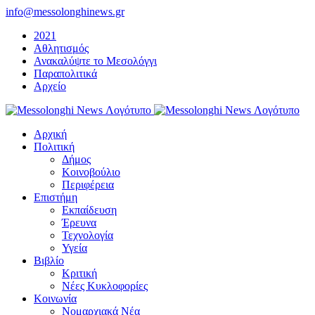
Μετάβαση
info@messolonghinews.gr
στο
2021
περιεχόμενο
Αθλητισμός
Ανακαλύψτε το Μεσολόγγι
Παραπολιτικά
Αρχείο
Αρχική
Πολιτική
Δήμος
Κοινοβούλιο
Περιφέρεια
Επιστήμη
Εκπαίδευση
Έρευνα
Τεχνολογία
Υγεία
Βιβλίο
Κριτική
Νέες Κυκλοφορίες
Κοινωνία
Νομαρχιακά Νέα