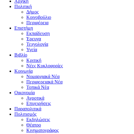
Αρχική
Πολιτική
Δήμος
Κοινοβούλιο
Περιφέρεια
Επιστήμη
Εκπαίδευση
Έρευνα
Τεχνολογία
Υγεία
Βιβλίο
Κριτική
Νέες Κυκλοφορίες
Κοινωνία
Νομαρχιακά Νέα
Περιφερειακά Νέα
Τοπικά Νέα
Οικονομία
Αγροτικά
Επιχειρήσεις
Παραπολιτικά
Πολιτισμός
Εκδηλώσεις
Θέατρο
Κινηματογράφος