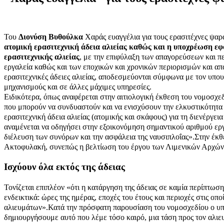
Του
Διονύση Βυθούλκα
Xαράς ευαγγέλια για τους ερασιτέχνες ψαρ
ατομική ερασιτεχνική άδεια αλιείας καθώς και η υποχρέωση εφο
ερασιτεχνικής αλιείας
, με την επιφύλαξη των απαγορεύσεων και πε
εργαλεία καθώς και των εποχικών και χρονικών περιορισμών και α
ερασιτεχνικές άδειες αλιείας, αποδεσμεύονται σύμφωνα με τον υπου
μηχανισμούς και σε άλλες μάχιμες υπηρεσίες.
Ειδικότερα, όπως αναφέρεται στην αιτιολογική έκθεση του νομοσχεδ
που μπορούν να συνδυαστούν και να ενισχύσουν την ελκυστικότητα
ερασιτεχνική άδεια αλιείας (ατομικής και σκάφους) για τη διενέργε
αναμένεται να οδηγήσει στην εξοικονόμηση σημαντικού αριθμού εργα
διέλευση των συνόρων και την ασφάλεια της ναυσιπλοΐας».
Στην έκθ
Ακτοφυλακή, συνεπώς η βελτίωση του έργου των Λιμενικών Αρχών 
Ισχύουν όλα εκτός της άδειας
Τονίζεται επιπλέον «ότι η κατάργηση της άδειας σε καμία περίπτωσ
ενδεικτικά: ώρες της ημέρας, εποχές του έτους και περιοχές στις οπ
αλιευμάτων».
Κατά την πρόσφατη παρουσίαση του νομοσχεδίου ο υπου
δημιουργήσουμε αυτό που λέμε τόσο καιρό, μια τάση προς τον αλιευ