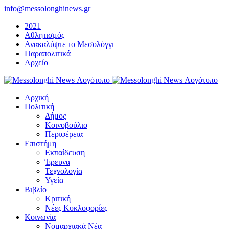
Μετάβαση
info@messolonghinews.gr
στο
2021
περιεχόμενο
Αθλητισμός
Ανακαλύψτε το Μεσολόγγι
Παραπολιτικά
Αρχείο
Αρχική
Πολιτική
Δήμος
Κοινοβούλιο
Περιφέρεια
Επιστήμη
Εκπαίδευση
Έρευνα
Τεχνολογία
Υγεία
Βιβλίο
Κριτική
Νέες Κυκλοφορίες
Κοινωνία
Νομαρχιακά Νέα