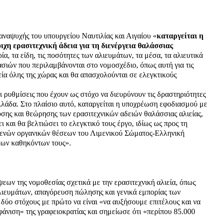
αναψυχής του υπουργείου Ναυτιλίας και Αιγαίου «
καταργείται η
χη ερασιτεχνική άδεια για τη διενέργεια θαλάσσιας
, τα είδη, τις ποσότητες των αλιευμάτων, τα μέσα, τα αλιευτικά
ιών που περιλαμβάνονται στο νομοσχέδιο, όπως αυτή για τις
εία όλης της χώρας και θα απασχολούνται σε ελεγκτικούς
 ρυθμίσεις που έχουν ως στόχο να διευρύνουν τις δραστηριότητες
λάδα. Στο πλαίσιο αυτό, καταργείται η υποχρέωση εφοδιασμού με
δοσης και θεώρησης των ερασιτεχνικών αδειών θαλάσσιας αλιείας,
και θα βελτιώσει το ελεγκτικό τους έργο, ιδίως ως προς τη
 κενών οργανικών θέσεων του Λιμενικού Σώματος-Ελληνική
των καθηκόντων τους».
εων της νομοθεσίας σχετικά με την ερασιτεχνική αλιεία, όπως
ς αλιευμάτων, απαγόρευση πώλησης και γενικά εμπορίας των
 δύο στόχους με πρώτο να είναι «να αυξήσουμε επιτέλους και να
άνιση» της γραφειοκρατίας και σημείωσε ότι «περίπου 85.000