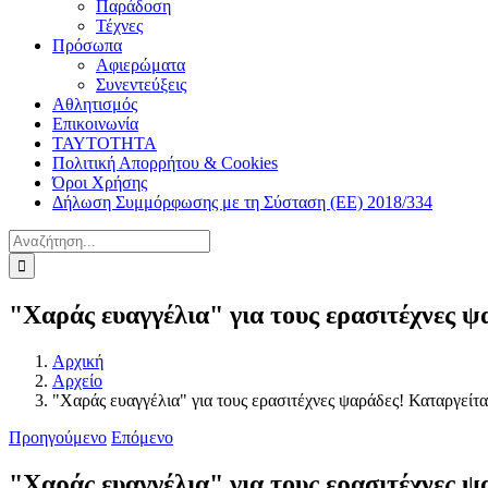
Παράδοση
Τέχνες
Πρόσωπα
Αφιερώματα
Συνεντεύξεις
Αθλητισμός
Επικοινωνία
ΤΑΥΤΟΤΗΤΑ
Πολιτική Απορρήτου & Cookies
Όροι Χρήσης
Δήλωση Συμμόρφωσης με τη Σύσταση (ΕΕ) 2018/334
Αναζήτηση
για:
"Χαράς ευαγγέλια" για τους ερασιτέχνες ψ
Αρχική
Αρχείο
"Χαράς ευαγγέλια" για τους ερασιτέχνες ψαράδες! Καταργείται
Προηγούμενο
Επόμενο
"Χαράς ευαγγέλια" για τους ερασιτέχνες ψ