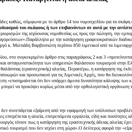
άδες καθώς, σύμφωνα με το άρθρο 14 του νομοσχεδίου για τα σκάφη 
διασμού του σκάφους ή των επιβαινόντων σε αυτό με την αντίστοι
ριορισμών της ισχύουσας νομοθεσίας ως προς την πώληση, την εμπορία
παγορεύσεων».
Παράλληλα με την κατάργηση γραφειοκρατικών διαδικασ
ργό κ. Μιλτιάδη Βαρβιτσιώτη περίπου 850 λιμενικοί από τα λιμεναρχ
ίου, στο συγκεκριμένο άρθρο στις παραγράφους 2 και 3 «προτείνονται
 και ανταγωνιστικότητα των υπηρεσιών θαλάσσιου τουρισμού στην Ελ
ια θαλάσσιας (ερασιτεχνικής) αλιείας. Περαιτέρω, η κατάργηση της έκ
τοωρών και προσωπικού για τις Λιμενικές Αρχές, που θα διευκολύνει 
εση «επισημαίνεται ότι δεν υπάρχει άμεσα δυνατότητα κάλυψης των
μπορεί να προκύψει κυρίως μέσα από την ορθολογιστική οργάνωση 
η δεν συνεπάγεται εξαίρεση από την εφαρμογή των υπόλοιπων προβλέψ
οίες επιτρέπεται η αλιεία, επιτρεπόμενα εργαλεία, είδη και ποσότητε
ργός τόνισε πως η κατάργηση της ερασιτεχνικής άδειας αλιείας έχει
τικό τουρισμό που δεν ισχύει στη χώρα».
Ο δεύτερος αφορά την «εξαφ