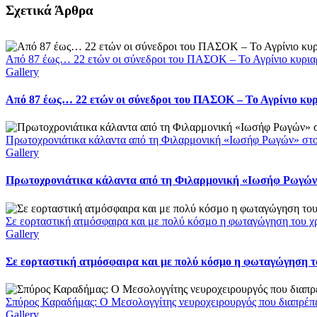
Facebook
X
LinkedIn
WhatsApp
Email
Σχετικά Άρθρα
Από 87 έως… 22 ετών οι σύνεδροι του ΠΑΣΟΚ – Το Αγρίνιο κυρια
Gallery
Από 87 έως… 22 ετών οι σύνεδροι του ΠΑΣΟΚ – Το Αγρίνιο κυ
Πρωτοχρονιάτικα κάλαντα από τη Φιλαρμονική «Ιωσήφ Ρωγών» στ
Gallery
Πρωτοχρονιάτικα κάλαντα από τη Φιλαρμονική «Ιωσήφ Ρωγών»
Σε εορταστική ατμόσφαιρα και με πολύ κόσμο η φωταγώγηση του χ
Gallery
Σε εορταστική ατμόσφαιρα και με πολύ κόσμο η φωταγώγηση το
Σπύρος Καραδήμας: Ο Μεσολογγίτης νευροχειρουργός που διαπρέπει 
Gallery