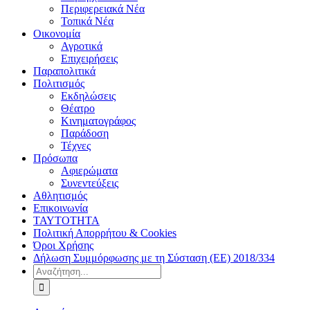
Περιφερειακά Νέα
Τοπικά Νέα
Οικονομία
Αγροτικά
Επιχειρήσεις
Παραπολιτικά
Πολιτισμός
Εκδηλώσεις
Θέατρο
Κινηματογράφος
Παράδοση
Τέχνες
Πρόσωπα
Αφιερώματα
Συνεντεύξεις
Αθλητισμός
Επικοινωνία
ΤΑΥΤΟΤΗΤΑ
Πολιτική Απορρήτου & Cookies
Όροι Χρήσης
Δήλωση Συμμόρφωσης με τη Σύσταση (ΕΕ) 2018/334
Αναζήτηση
για: