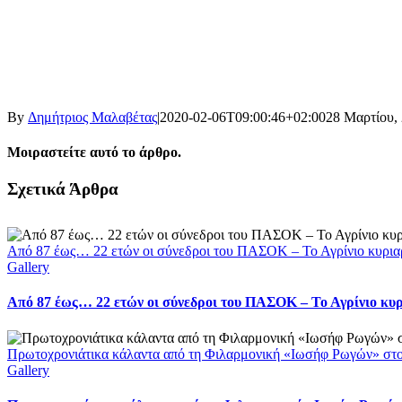
By
Δημήτριος Μαλαβέτας
|
2020-02-06T09:00:46+02:00
28 Μαρτίου,
Μοιραστείτε αυτό το άρθρο.
Facebook
X
LinkedIn
WhatsApp
Email
Σχετικά Άρθρα
Από 87 έως… 22 ετών οι σύνεδροι του ΠΑΣΟΚ – Το Αγρίνιο κυρια
Gallery
Από 87 έως… 22 ετών οι σύνεδροι του ΠΑΣΟΚ – Το Αγρίνιο κυ
Πρωτοχρονιάτικα κάλαντα από τη Φιλαρμονική «Ιωσήφ Ρωγών» στ
Gallery