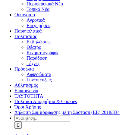
Περιφερειακά Νέα
Τοπικά Νέα
Οικονομία
Αγροτικά
Επιχειρήσεις
Παραπολιτικά
Πολιτισμός
Εκδηλώσεις
Θέατρο
Κινηματογράφος
Παράδοση
Τέχνες
Πρόσωπα
Αφιερώματα
Συνεντεύξεις
Αθλητισμός
Επικοινωνία
ΤΑΥΤΟΤΗΤΑ
Πολιτική Απορρήτου & Cookies
Όροι Χρήσης
Δήλωση Συμμόρφωσης με τη Σύσταση (ΕΕ) 2018/334
Αναζήτηση
για: