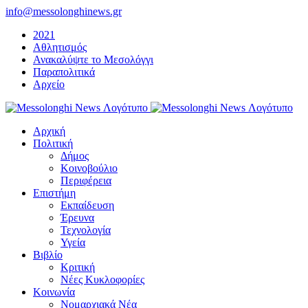
Μετάβαση
info@messolonghinews.gr
στο
2021
περιεχόμενο
Αθλητισμός
Ανακαλύψτε το Μεσολόγγι
Παραπολιτικά
Αρχείο
Αρχική
Πολιτική
Δήμος
Κοινοβούλιο
Περιφέρεια
Επιστήμη
Εκπαίδευση
Έρευνα
Τεχνολογία
Υγεία
Βιβλίο
Κριτική
Νέες Κυκλοφορίες
Κοινωνία
Νομαρχιακά Νέα