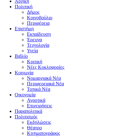
Αρχική
Πολιτική
Δήμος
Κοινοβούλιο
Περιφέρεια
Επιστήμη
Εκπαίδευση
Έρευνα
Τεχνολογία
Υγεία
Βιβλίο
Κριτική
Νέες Κυκλοφορίες
Κοινωνία
Νομαρχιακά Νέα
Περιφερειακά Νέα
Τοπικά Νέα
Οικονομία
Αγροτικά
Επιχειρήσεις
Παραπολιτικά
Πολιτισμός
Εκδηλώσεις
Θέατρο
Κινηματογράφος