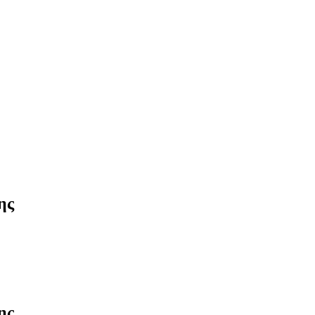
ης
ης