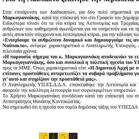
Στην επιτάχυνση των διαδικασιών, για δύο πολύ σημαντικά 
Μαρκογιαννάκης
, κατά την επίσκεψή του στο Γραφείο του Δημά
Ειδικότερα τόνισε ότι τα νέα κτίρια της Αστυνομίας και Τροχαί
ανθρώπων που καθημερινά αγωνίζονται για να υπηρετούν και να πρ
αυτές αποκτούν σύγχρονα και λειτουργικά κτίρια, για την κάλυψη τ
«
Ενισχύουμε το ανθρώπινο δυναμικό και δημιουργούμε τις αν
Ναύπακτο»,
ανέφερε χαρακτηριστικά ο Αναπληρωτής Υπουργός. Δ
τελευταία χρόνια.
«Η παρουσία σήμερα του κ. Μαρκογιαννάκη αποδεικνύει το ειλ
Μαρκογογιαννάκης, όσο και συνολικά η πολιτική ηγεσία του
προς τα ΜΜΕ. Όπως χαρακτηριστικά είπε
«Η Δημοτική Αρχή με σο
επίπονες προσπάθειες αντιμετωπίζει τα σοβαρά προβλήματα για
γι’ αυτό και στηρίζουν την προσπάθειά μας».
Ο Αναπληρωτής ΥΠ.ΕΣ.Δ.Δ.Α. επισκέφθηκε την Αστυνομία και τ
αφορούν την καλλίτερη λειτουργία των συγκεκριμένων υπηρεσιών.
Το Χρήστο Μαρκογιαννάκη συνόδευαν κατά την επίσκεψή του στ
Αντιστράτηγος Θανάσης Κοντοκώστας.
Να σημειωθεί ότι η ηγεσία του τομέα δημόσιας τάξης του ΥΠΕΣΔΑ 