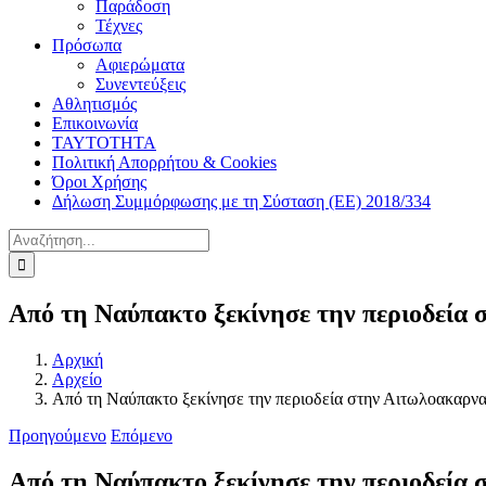
Παράδοση
Τέχνες
Πρόσωπα
Αφιερώματα
Συνεντεύξεις
Αθλητισμός
Επικοινωνία
ΤΑΥΤΟΤΗΤΑ
Πολιτική Απορρήτου & Cookies
Όροι Χρήσης
Δήλωση Συμμόρφωσης με τη Σύσταση (ΕΕ) 2018/334
Αναζήτηση
για:
Από τη Ναύπακτο ξεκίνησε την περιοδεία
Αρχική
Αρχείο
Από τη Ναύπακτο ξεκίνησε την περιοδεία στην Αιτωλοακαρν
Προηγούμενο
Επόμενο
Από τη Ναύπακτο ξεκίνησε την περιοδεία