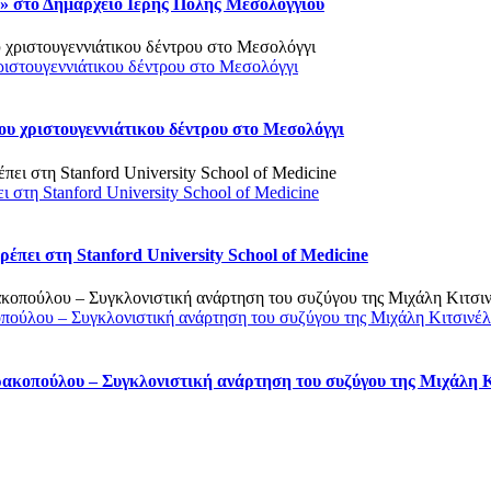
 στο Δημαρχείο Ιερής Πόλης Μεσολογγίου
ριστουγεννιάτικου δέντρου στο Μεσολόγγι
υ χριστουγεννιάτικου δέντρου στο Μεσολόγγι
στη Stanford University School of Medicine
πει στη Stanford University School of Medicine
οπούλου – Συγκλονιστική ανάρτηση του συζύγου της Μιχάλη Κιτσινέ
ρακοπούλου – Συγκλονιστική ανάρτηση του συζύγου της Μιχάλη 