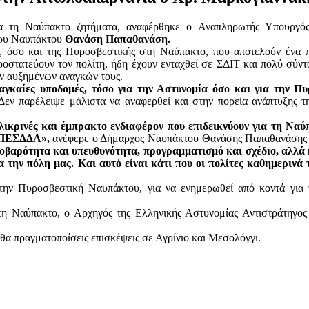
για τη Ναύπακτο ζητήματα, αναφέρθηκε ο Αναπληρωτής Υπουργ
ρχου Ναυπάκτου
Θανάση Παπαθανάση.
ας, όσο και της Πυροσβεστικής στη Ναύπακτο, που αποτελούν ένα 
οστατεύουν τον πολίτη, ήδη έχουν ενταχθεί σε ΣΔΙΤ και πολύ σύντ
ων αυξημένων αναγκών τους.
αγκαίες υποδομές, τόσο για την Αστυνομία όσο και για την Π
εν παρέλειψε μάλιστα να αναφερθεί και στην πορεία ανάπτυξης τ
ικρινές και έμπρακτο ενδιαφέρον που επιδεικνύουν για τη Ναύπ
 ΥΠΕΣΔΔΑ»,
ανέφερε ο Δήμαρχος Ναυπάκτου Θανάσης Παπαθανάσης 
βαρότητα και υπευθυνότητα, προγραμματισμό και σχέδιο, αλλά κ
 την πόλη μας. Και αυτό είναι κάτι που οι πολίτες καθημερινά 
ην Πυροσβεστική Ναυπάκτου, για να ενημερωθεί από κοντά για 
η Ναύπακτο, ο Αρχηγός της Ελληνικής Αστυνομίας Αντιστράτηγος
θα πραγματοποίσεις επισκέψεις σε Αγρίνιο και Μεσολόγγι.