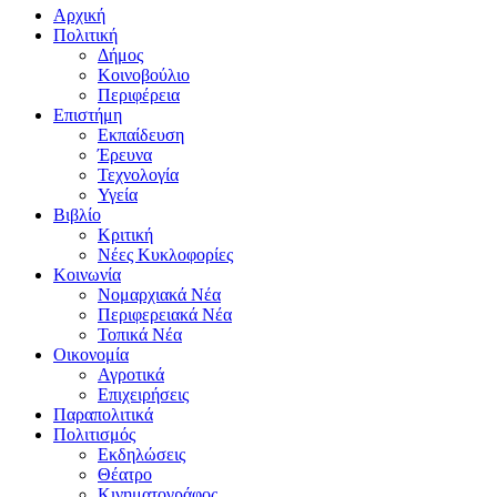
Αρχική
Πολιτική
Δήμος
Κοινοβούλιο
Περιφέρεια
Επιστήμη
Εκπαίδευση
Έρευνα
Τεχνολογία
Υγεία
Βιβλίο
Κριτική
Νέες Κυκλοφορίες
Κοινωνία
Νομαρχιακά Νέα
Περιφερειακά Νέα
Τοπικά Νέα
Οικονομία
Αγροτικά
Επιχειρήσεις
Παραπολιτικά
Πολιτισμός
Εκδηλώσεις
Θέατρο
Κινηματογράφος