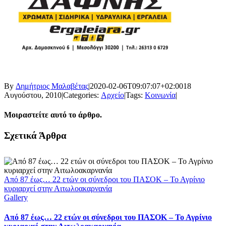
By
Δημήτριος Μαλαβέτας
|
2020-02-06T09:07:07+02:00
18
Αυγούστου, 2010
|
Categories:
Αρχείο
|
Tags:
Κοινωνία
|
Μοιραστείτε αυτό το άρθρο.
Facebook
X
LinkedIn
WhatsApp
Email
Σχετικά Άρθρα
Από 87 έως… 22 ετών οι σύνεδροι του ΠΑΣΟΚ – Το Αγρίνιο
κυριαρχεί στην Αιτωλοακαρνανία
Gallery
Από 87 έως… 22 ετών οι σύνεδροι του ΠΑΣΟΚ – Το Αγρίνιο