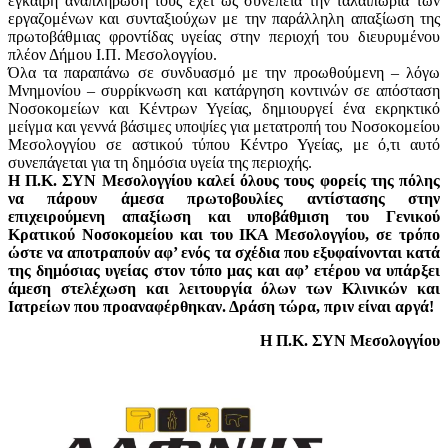
έγκαιρη αναπλήρωσή τους έχει ως συνέπεια την ταλαιπωρία των
εργαζομένων και συνταξιούχων με την παράλληλη απαξίωση της
πρωτοβάθμιας φροντίδας υγείας στην περιοχή του διευρυμένου
πλέον Δήμου Ι.Π. Μεσολογγίου.
Όλα τα παραπάνω σε συνδυασμό με την προωθούμενη – λόγω
Μνημονίου – συρρίκνωση και κατάργηση κοντινών σε απόσταση
Νοσοκομείων και Κέντρων Υγείας, δημιουργεί ένα εκρηκτικό
μείγμα και γεννά βάσιμες υποψίες για μετατροπή του Νοσοκομείου
Μεσολογγίου σε αστικού τύπου Κέντρο Υγείας, με ό,τι αυτό
συνεπάγεται για τη δημόσια υγεία της περιοχής.
Η Π.Κ. ΣΥΝ Μεσολογγίου καλεί όλους τους φορείς της πόλης
να πάρουν άμεσα πρωτοβουλίες αντίστασης στην
επιχειρούμενη απαξίωση και υποβάθμιση του Γενικού
Κρατικού Νοσοκομείου και του ΙΚΑ Μεσολογγίου, σε τρόπο
ώστε να αποτραπούν αφ’ ενός τα σχέδια που εξυφαίνονται κατά
της δημόσιας υγείας στον τόπο μας και αφ’ ετέρου να υπάρξει
άμεση στελέχωση και λειτουργία όλων των Κλινικών και
Ιατρείων που προαναφέρθηκαν. Δράση τώρα, πριν είναι αργά!
Η Π.Κ. ΣΥΝ Μεσολογγίου