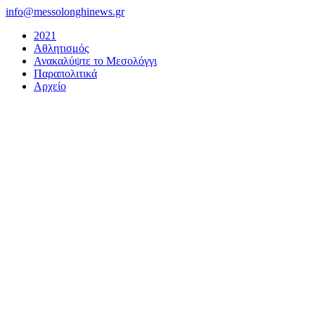
Μετάβαση
info@messolonghinews.gr
στο
2021
περιεχόμενο
Αθλητισμός
Ανακαλύψτε το Μεσολόγγι
Παραπολιτικά
Αρχείο