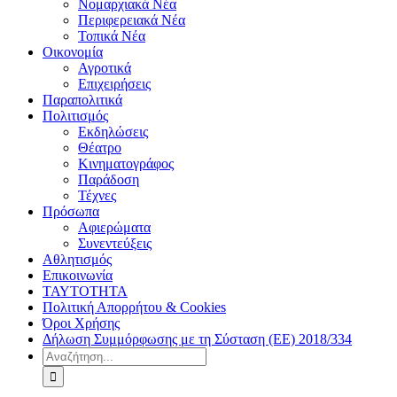
Νομαρχιακά Νέα
Περιφερειακά Νέα
Τοπικά Νέα
Οικονομία
Αγροτικά
Επιχειρήσεις
Παραπολιτικά
Πολιτισμός
Εκδηλώσεις
Θέατρο
Κινηματογράφος
Παράδοση
Τέχνες
Πρόσωπα
Αφιερώματα
Συνεντεύξεις
Αθλητισμός
Επικοινωνία
ΤΑΥΤΟΤΗΤΑ
Πολιτική Απορρήτου & Cookies
Όροι Χρήσης
Δήλωση Συμμόρφωσης με τη Σύσταση (ΕΕ) 2018/334
Αναζήτηση
για: