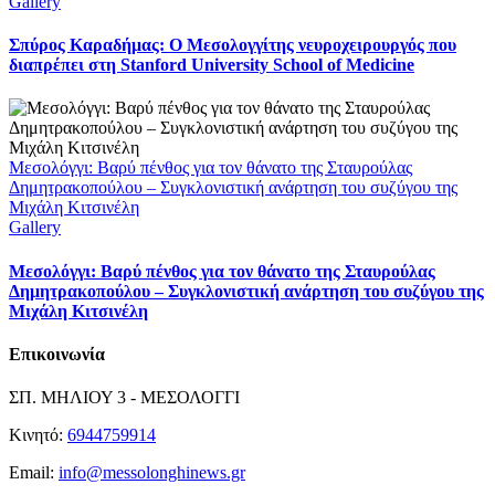
Gallery
Σπύρος Καραδήμας: Ο Μεσολογγίτης νευροχειρουργός που
διαπρέπει στη Stanford University School of Medicine
Μεσολόγγι: Βαρύ πένθος για τον θάνατο της Σταυρούλας
Δημητρακοπούλου – Συγκλονιστική ανάρτηση του συζύγου της
Μιχάλη Κιτσινέλη
Gallery
Μεσολόγγι: Βαρύ πένθος για τον θάνατο της Σταυρούλας
Δημητρακοπούλου – Συγκλονιστική ανάρτηση του συζύγου της
Μιχάλη Κιτσινέλη
Επικοινωνία
ΣΠ. ΜΗΛΙΟΥ 3 - ΜΕΣΟΛΟΓΓΙ
Κινητό:
6944759914
Email:
info@messolonghinews.gr