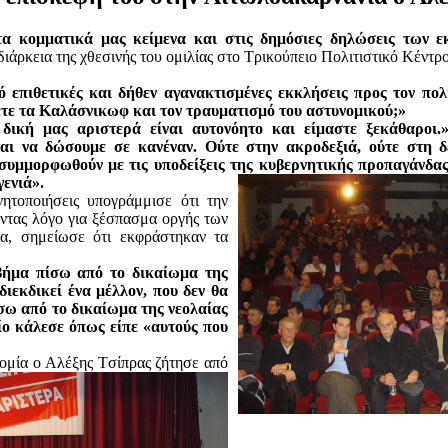
τα κομματικά μας
κείμενα και στις δημόσιες δηλώσεις των 
ιάρκεια της χθεσινής του ομιλίας στο Τρικούπειο Πολιτιστικό Κέντρ
ό επιθετικές και δήθεν αγανακτισμένες εκκλήσεις προς τον πολ
ετε τα Καλάσνικωφ και τον τραυματισμό του αστυνομικού;»
 δική μας αριστερά είναι αυτονόητο και είμαστε ξεκάθαροι.
αι να δώσουμε σε κανέναν. Ούτε στην ακροδεξιά, ούτε στη δ
 συμμορφωθούν με τις υποδείξεις της κυβερνητικής προπαγάνδας
γενιά».
ητοποιήσεις υπογράμμισε ότι την
οντας λόγο για ξέσπασμα οργής των
α, σημείωσε ότι εκφράστηκαν τα
 βήμα πίσω από το δικαίωμα της
διεκδικεί ένα μέλλον, που δεν θα
ίσω από το δικαίωμα της νεολαίας
ίο κάλεσε όπως είπε «αυτούς που
νομία ο Αλέξης Τ
σίπρας ζήτησε από