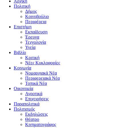
Αρχική
Πολιτική
Δήμος
Κοινοβούλιο
Περιφέρεια
Επιστήμη
Εκπαίδευση
Έρευνα
Τεχνολογία
Υγεία
Βιβλίο
Κριτική
Νέες Κυκλοφορίες
Κοινωνία
Νομαρχιακά Νέα
Περιφερειακά Νέα
Τοπικά Νέα
Οικονομία
Αγροτικά
Επιχειρήσεις
Παραπολιτικά
Πολιτισμός
Εκδηλώσεις
Θέατρο
Κινηματογράφος