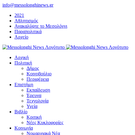
Μετάβαση
info@messolonghinews.gr
στο
2021
περιεχόμενο
Αθλητισμός
Ανακαλύψτε το Μεσολόγγι
Παραπολιτικά
Αρχείο
Αρχική
Πολιτική
Δήμος
Κοινοβούλιο
Περιφέρεια
Επιστήμη
Εκπαίδευση
Έρευνα
Τεχνολογία
Υγεία
Βιβλίο
Κριτική
Νέες Κυκλοφορίες
Κοινωνία
Νομαρχιακά Νέα