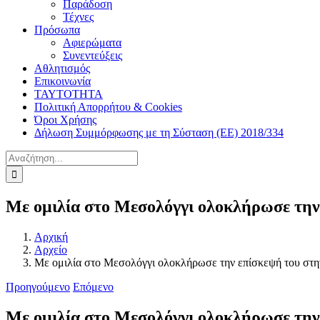
Παράδοση
Τέχνες
Πρόσωπα
Αφιερώματα
Συνεντεύξεις
Αθλητισμός
Επικοινωνία
ΤΑΥΤΟΤΗΤΑ
Πολιτική Απορρήτου & Cookies
Όροι Χρήσης
Δήλωση Συμμόρφωσης με τη Σύσταση (ΕΕ) 2018/334
Αναζήτηση
για:
Με ομιλία στο Μεσολόγγι ολοκλήρωσε την
Αρχική
Αρχείο
Με ομιλία στο Μεσολόγγι ολοκλήρωσε την επίσκεψή του στη
Προηγούμενο
Επόμενο
Με ομιλία στο Μεσολόγγι ολοκλήρωσε την