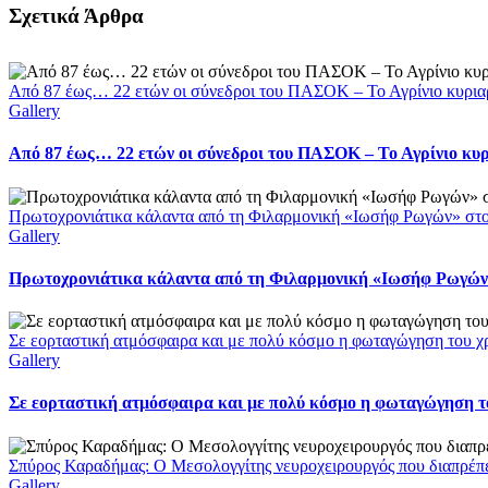
Facebook
X
LinkedIn
WhatsApp
Email
Σχετικά Άρθρα
Από 87 έως… 22 ετών οι σύνεδροι του ΠΑΣΟΚ – Το Αγρίνιο κυρια
Gallery
Από 87 έως… 22 ετών οι σύνεδροι του ΠΑΣΟΚ – Το Αγρίνιο κυ
Πρωτοχρονιάτικα κάλαντα από τη Φιλαρμονική «Ιωσήφ Ρωγών» στ
Gallery
Πρωτοχρονιάτικα κάλαντα από τη Φιλαρμονική «Ιωσήφ Ρωγών»
Σε εορταστική ατμόσφαιρα και με πολύ κόσμο η φωταγώγηση του χ
Gallery
Σε εορταστική ατμόσφαιρα και με πολύ κόσμο η φωταγώγηση το
Σπύρος Καραδήμας: Ο Μεσολογγίτης νευροχειρουργός που διαπρέπει 
Gallery