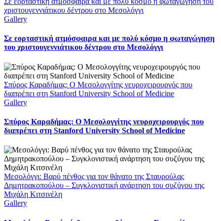
Σε εορταστική ατμόσφαιρα και με πολύ κόσμο η φωταγώγηση του
χριστουγεννιάτικου δέντρου στο Μεσολόγγι
Gallery
Σε εορταστική ατμόσφαιρα και με πολύ κόσμο η φωταγώγηση
του χριστουγεννιάτικου δέντρου στο Μεσολόγγι
Σπύρος Καραδήμας: Ο Μεσολογγίτης νευροχειρουργός που
διαπρέπει στη Stanford University School of Medicine
Gallery
Σπύρος Καραδήμας: Ο Μεσολογγίτης νευροχειρουργός που
διαπρέπει στη Stanford University School of Medicine
Μεσολόγγι: Βαρύ πένθος για τον θάνατο της Σταυρούλας
Δημητρακοπούλου – Συγκλονιστική ανάρτηση του συζύγου της
Μιχάλη Κιτσινέλη
Gallery