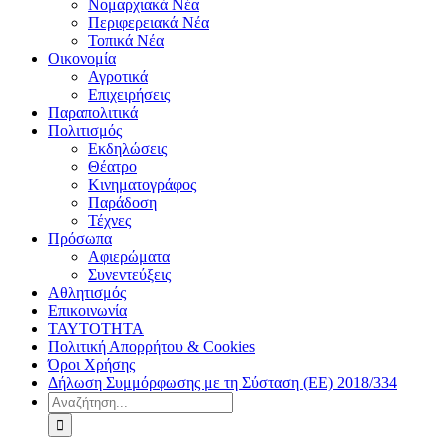
Νομαρχιακά Νέα
Περιφερειακά Νέα
Τοπικά Νέα
Οικονομία
Αγροτικά
Επιχειρήσεις
Παραπολιτικά
Πολιτισμός
Εκδηλώσεις
Θέατρο
Κινηματογράφος
Παράδοση
Τέχνες
Πρόσωπα
Αφιερώματα
Συνεντεύξεις
Αθλητισμός
Επικοινωνία
ΤΑΥΤΟΤΗΤΑ
Πολιτική Απορρήτου & Cookies
Όροι Χρήσης
Δήλωση Συμμόρφωσης με τη Σύσταση (ΕΕ) 2018/334
Αναζήτηση
για: