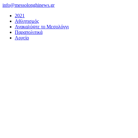
Μετάβαση
info@messolonghinews.gr
στο
2021
περιεχόμενο
Αθλητισμός
Ανακαλύψτε το Μεσολόγγι
Παραπολιτικά
Αρχείο