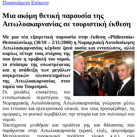
Προηγούμενο
Επόμενο
Μια ακόμη θετική παρουσία της
Αιτωλοακαρνανίας σε τουριστική έκθεση
Με μια νέα εξαιρετική παρουσία στην έκθεση «Philoxenia»
Θεσσαλονίκης (30/10 – 2/11/2008) η Νομαρχιακή Αυτοδιοίκηση
Αιτωλοακαρνανίας κέρδισε ξανά ου
σία και εντυπώσεις, αλλά
κυρίως πέτυχε τους στόχους της
που ήταν η προβολή του νομού,
το σπάσιμο της εσωστρέφειας
και η ανάδειξη των μεγάλων
συγκριτικών πλεονεκτημάτων
της Αιτωλοακαρνανίας στον
τομέα του Τουρισμού.
Οι χιλιάδες επισκέπτες του
εντυπωσιακού περιπτέρου της
Νομαρχιακής Αυτοδιοίκησης Αιτωλοακαρνανίας γνώρισαν μέσω
του έντυπου και ηλεκτρονικού υλικού, που τους προσφέρθηκε, τις
ομορφιές, το φυσικό περιβάλλον, την ιστορία και τον πολιτισμό του
νομού.
Ταυτόχρονα γευθήκαν και προϊόντα γης και θάλασσας που
παράγονται στην Αιτωλοακαρνανία (κρασί, ελιές, αυγοτάραχο
Μεσολογγίου, τυροκομικά προϊόντα, γλυκά κ.α.), ενώ