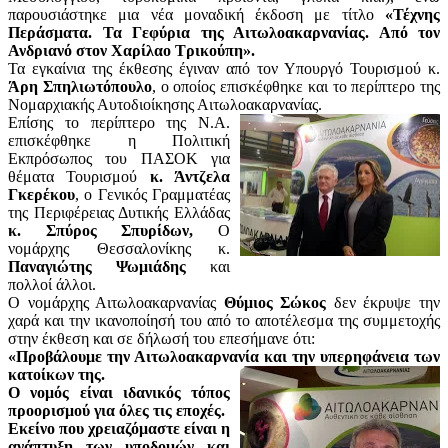
παρουσιάστηκε μια νέα μοναδική έκδοση με τίτλο
«Τέχνης
Περάσματα. Τα Γεφύρια της Αιτωλοακαρνανίας. Από τον
Ανδριανό στον Χαρίλαο Τρικούπη».
Τα εγκαίνια της έκθεσης έγιναν από τον Υπουργό Τουρισμού κ.
Άρη Σπηλιωτόπουλο
, ο οποίος επισκέφθηκε και το περίπτερο της
Νομαρχιακής Αυτοδιοίκησης Αιτωλοακαρ
νανίας.
Επίσης το περίπτερο της Ν.Α.
επισκέφθηκε η Πολιτική
Εκπρόσωπος του ΠΑΣΟΚ για
θέματα Τουρισμού
κ. Άντζελα
Γκερέκου
, ο Γενικός Γραμματέας
της Περιφέρειας Δυτικής Ελλάδας
κ. Σπύρος Σπυρίδων,
Ο
νομάρχης Θεσσαλονίκης κ.
Παναγιώτης Ψωμιάδης
και
πολλοί άλλοι.
Ο νομάρχης Αιτωλοακαρνανίας
Θύμιος Σώκος
δεν έκρυψε την
χαρά και την ικανοποίησή του από το αποτέλεσμα της συμμετοχής
στην έκθεση και σε δήλωσή του επεσήμανε ότι:
«Προβάλουμε την Αιτωλοακαρνανία και την υπερηφάνεια των
κατοίκων της.
Ο νομός είναι ιδανικός τόπος
προορισμού για όλες τις εποχές.
Εκείνο που χρειαζόμαστε είναι η
ανάπτυξη των υποδομών και