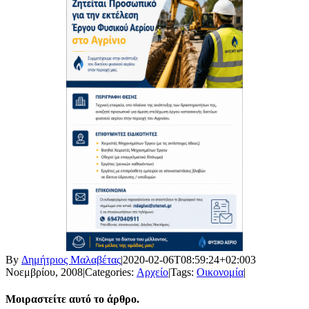
By
Δημήτριος Μαλαβέτας
|
2020-02-06T08:59:24+02:00
3
Νοεμβρίου, 2008
|
Categories:
Αρχείο
|
Tags:
Οικονομία
|
Μοιραστείτε αυτό το άρθρο.