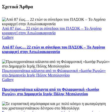
Facebook
X
LinkedIn
WhatsApp
Email
Σχετικά Άρθρα
Από 87 έως… 22 ετών οι σύνεδροι του ΠΑΣΟΚ – Το Αγρίνιο
κυριαρχεί στην Αιτωλοακαρνανία
Gallery
Από 87 έως… 22 ετών οι σύνεδροι του ΠΑΣΟΚ – Το Αγρίνιο
κυριαρχεί στην Αιτωλοακαρνανία
Πρωτοχρονιάτικα κάλαντα από τη Φιλαρμονική «Ιωσήφ Ρωγών»
στο Δημαρχείο Ιερής Πόλης Μεσολογγίου
Gallery
Πρωτοχρονιάτικα κάλαντα από τη Φιλαρμονική «Ιωσήφ
Ρωγών» στο Δημαρχείο Ιερής Πόλης Μεσολογγίου