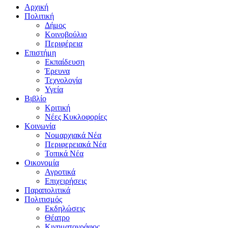
Αρχική
Πολιτική
Δήμος
Κοινοβούλιο
Περιφέρεια
Επιστήμη
Εκπαίδευση
Έρευνα
Τεχνολογία
Υγεία
Βιβλίο
Κριτική
Νέες Κυκλοφορίες
Κοινωνία
Νομαρχιακά Νέα
Περιφερειακά Νέα
Τοπικά Νέα
Οικονομία
Αγροτικά
Επιχειρήσεις
Παραπολιτικά
Πολιτισμός
Εκδηλώσεις
Θέατρο
Κινηματογράφος