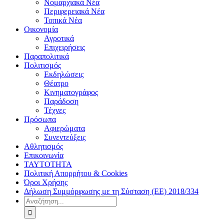
Νομαρχιακά Νέα
Περιφερειακά Νέα
Τοπικά Νέα
Οικονομία
Αγροτικά
Επιχειρήσεις
Παραπολιτικά
Πολιτισμός
Εκδηλώσεις
Θέατρο
Κινηματογράφος
Παράδοση
Τέχνες
Πρόσωπα
Αφιερώματα
Συνεντεύξεις
Αθλητισμός
Επικοινωνία
ΤΑΥΤΟΤΗΤΑ
Πολιτική Απορρήτου & Cookies
Όροι Χρήσης
Δήλωση Συμμόρφωσης με τη Σύσταση (ΕΕ) 2018/334
Αναζήτηση
για: