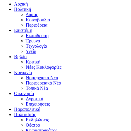
Αρχική
Πολιτική
Δήμος
Κοινοβούλιο
Περιφέρεια
Επιστήμη
Εκπαίδευση
Έρευνα
Τεχνολογία
Υγεία
Βιβλίο
Κριτική
Νέες Κυκλοφορίες
Κοινωνία
Νομαρχιακά Νέα
Περιφερειακά Νέα
Τοπικά Νέα
Οικονομία
Αγροτικά
Επιχειρήσεις
Παραπολιτικά
Πολιτισμός
Εκδηλώσεις
Θέατρο
Κινηματογράφος