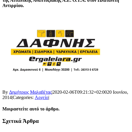
της Αιτωλικής Αναπτυξιακής Α.Ε. Ο.Τ.Α. στο
ν Πλατανίτη
Αντιρρίου.
By
Δημήτριος Μαλαβέτας
|
2020-02-06T09:21:32+02:00
20 Ιουνίου,
2014
|
Categories:
Αρχείο
|
Μοιραστείτε αυτό το άρθρο.
Facebook
X
LinkedIn
WhatsApp
Email
Σχετικά Άρθρα