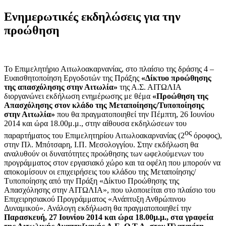
Ενημερωτικές εκδηλώσεις για την
προώθηση
Το Επιμελητήριο Αιτωλοακαρνανίας
,
στο πλαίσιο της δράσης 4 –
Ευαισθητοποίηση Εργοδοτών της
Π
ράξης
«
Δ
ίκτυο προώθησης
της απασχόλησης στην Αιτωλία»
της Α.Σ. ΑΙΤΩΛΙΑ
διοργανώνει
εκδήλωση
ενημέρωσης
με
θέμα
«Προώθηση της
Απασχόλησης στον κλάδο της Μεταποίησης/Τυποποίησης
στην Αιτωλία»
που θα πραγματοποιηθεί την Πέμπτη, 26 Ιουνίου
2014 και ώρα 18.00μ.μ., στην αίθουσα εκδηλώσεων του
ος
παραρτήματος το
υ Επιμελητηρίου Αιτωλοακαρνανίας (2
όροφος),
στην Πλ. Μπότσαρη, Ι.Π. Μεσολογγίου.
Στην εκδήλωση θα
αναλυθούν οι δυνατότητες προώθησης των ωφελούμενων του
προγράμματος στον εργασιακό χώρο και τα οφέλη που μπορούν να
αποκομίσουν οι επιχειρήσεις του κλάδου της Μεταποίησης/
Τυποποίησης από την Πράξη «Δίκτυο Προώθησης της
Απασχόλησης στην ΑΙΤΩΛΙΑ»,
που υλοποιείται στο πλαίσιο του
Επιχειρησιακού Προγράμματος «Ανάπτυξη Ανθρώπινου
Δυναμικού».
Ανάλογη εκδήλωση θα
πραγματοποιηθεί την
Παρασκευή, 27 Ιουνίου 2014 και ώρα 18.00μ.μ., στα γραφεία