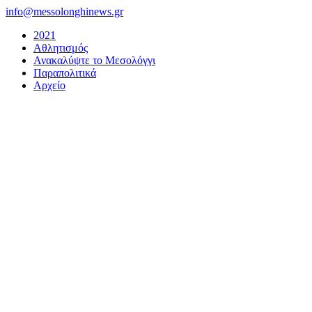
Μετάβαση
info@messolonghinews.gr
στο
2021
περιεχόμενο
Αθλητισμός
Ανακαλύψτε το Μεσολόγγι
Παραπολιτικά
Αρχείο