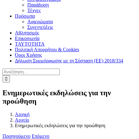
Παράδοση
Τέχνες
Πρόσωπα
Αφιερώματα
Συνεντεύξεις
Αθλητισμός
Επικοινωνία
ΤΑΥΤΟΤΗΤΑ
Πολιτική Απορρήτου & Cookies
Όροι Χρήσης
Δήλωση Συμμόρφωσης με τη Σύσταση (ΕΕ) 2018/334
Αναζήτηση
για:
Ενημερωτικές εκδηλώσεις για την
προώθηση
Αρχική
Αρχείο
Ενημερωτικές εκδηλώσεις για την προώθηση
Προηγούμενο
Επόμενο