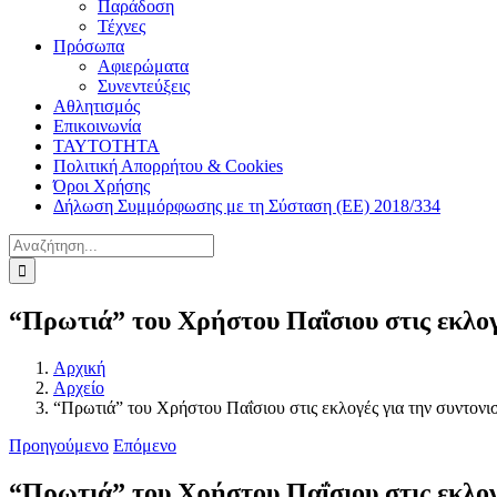
Παράδοση
Τέχνες
Πρόσωπα
Αφιερώματα
Συνεντεύξεις
Αθλητισμός
Επικοινωνία
ΤΑΥΤΟΤΗΤΑ
Πολιτική Απορρήτου & Cookies
Όροι Χρήσης
Δήλωση Συμμόρφωσης με τη Σύσταση (ΕΕ) 2018/334
Αναζήτηση
για:
“Πρωτιά” του Χρήστου Παΐσιου στις εκλογ
Αρχική
Αρχείο
“Πρωτιά” του Χρήστου Παΐσιου στις εκλογές για την συντονι
Προηγούμενο
Επόμενο
“Πρωτιά” του Χρήστου Παΐσιου στις εκλογ