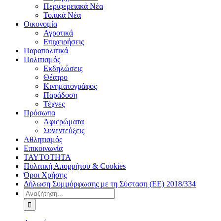
Περιφερειακά Νέα
Τοπικά Νέα
Οικονομία
Αγροτικά
Επιχειρήσεις
Παραπολιτικά
Πολιτισμός
Εκδηλώσεις
Θέατρο
Κινηματογράφος
Παράδοση
Τέχνες
Πρόσωπα
Αφιερώματα
Συνεντεύξεις
Αθλητισμός
Επικοινωνία
ΤΑΥΤΟΤΗΤΑ
Πολιτική Απορρήτου & Cookies
Όροι Χρήσης
Δήλωση Συμμόρφωσης με τη Σύσταση (ΕΕ) 2018/334
Αναζήτηση
για: