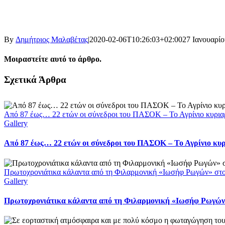
By
Δημήτριος Μαλαβέτας
|
2020-02-06T10:26:03+02:00
27 Ιανουαρίο
Μοιραστείτε αυτό το άρθρο.
Facebook
X
LinkedIn
WhatsApp
Email
Σχετικά Άρθρα
Από 87 έως… 22 ετών οι σύνεδροι του ΠΑΣΟΚ – Το Αγρίνιο κυρια
Gallery
Από 87 έως… 22 ετών οι σύνεδροι του ΠΑΣΟΚ – Το Αγρίνιο κυ
Πρωτοχρονιάτικα κάλαντα από τη Φιλαρμονική «Ιωσήφ Ρωγών» στ
Gallery
Πρωτοχρονιάτικα κάλαντα από τη Φιλαρμονική «Ιωσήφ Ρωγών»