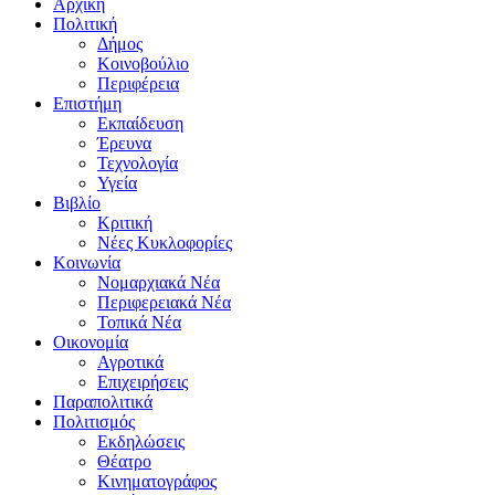
Αρχική
Πολιτική
Δήμος
Κοινοβούλιο
Περιφέρεια
Επιστήμη
Εκπαίδευση
Έρευνα
Τεχνολογία
Υγεία
Βιβλίο
Κριτική
Νέες Κυκλοφορίες
Κοινωνία
Νομαρχιακά Νέα
Περιφερειακά Νέα
Τοπικά Νέα
Οικονομία
Αγροτικά
Επιχειρήσεις
Παραπολιτικά
Πολιτισμός
Εκδηλώσεις
Θέατρο
Κινηματογράφος