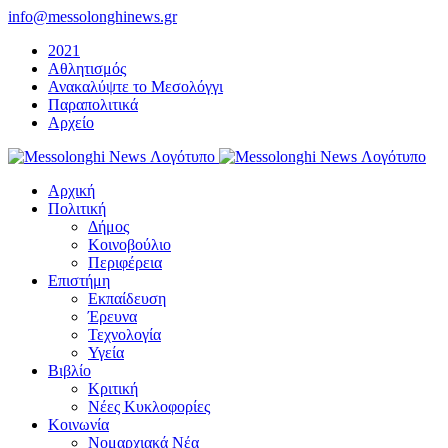
Μετάβαση
info@messolonghinews.gr
στο
2021
περιεχόμενο
Αθλητισμός
Ανακαλύψτε το Μεσολόγγι
Παραπολιτικά
Αρχείο
Αρχική
Πολιτική
Δήμος
Κοινοβούλιο
Περιφέρεια
Επιστήμη
Εκπαίδευση
Έρευνα
Τεχνολογία
Υγεία
Βιβλίο
Κριτική
Νέες Κυκλοφορίες
Κοινωνία
Νομαρχιακά Νέα