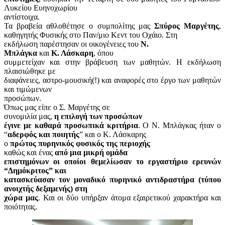
Λυκείου Ευηνοχωρίου
αντίστοιχα.
Τα βραβεία αθλοθέτησε ο συμπολίτης μας
Σπύρος Μαργέτης
,
καθηγητής Φυσικής στο Παν/μιο Κεντ του Οχάιο. Στη
εκδήλωση παρέστησαν οι οικογένειες του
Ν.
Μπλάγκα
και
Κ. Λάσκαρη
, όπου
συμμετείχαν και στην βράβευση των μαθητών. Η εκδήλωση
πλαισιώθηκε με
διαφάνειες, αστρο-μουσική(!) και αναφορές στο έργο των μαθητών
και τιμώμενων
προσώπων.
Όπως μας είπε ο Σ. Μαργέτης σε
συνομιλία μας,
η επιλογή των προσώπων
έγινε με καθαρά προσωπικά κριτήρια
. Ο Ν. Μπλάγκας ήταν ο
“
αδερφός και ποιητής
” και ο Κ. Λάσκαρης
ο
πρώτος πυρηνικός φυσικός της περιοχής
καθώς και ένας
από μια μικρή ομάδα
επιστημόνων οι οποίοι θεμελίωσαν το εργαστήριο ερευνών
“Δημόκριτος” και
κατασκεύασαν τον μοναδικό πυρηνικό αντιδραστήρα (τύπου
ανοιχτής δεξαμενής) στη
χώρα μας
. Και οι δύο υπήρξαν άτομα εξαιρετικού χαρακτήρα και
ποιότητας.