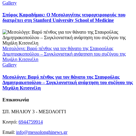
Gallery
Σπύρος Καραδήμας: Ο Μεσολογγίτης νευροχειρουργός που
διαπρέπει στη Stanford University School of Medicine
Μεσολόγγι: Βαρύ πένθος για τον θάνατο της Σταυρούλας
Δημητρακοπούλου – Συγκλονιστική ανάρτηση του συζύγου της
Μιχάλη Κιτσινέλη
Gallery
Μεσολόγγι: Βαρύ πένθος για τον θάνατο της Σταυρούλας
Δημητρακοπούλου – Συγκλονιστική ανάρτηση του συζύγου της
Μιχάλη Κιτσινέλη
Επικοινωνία
ΣΠ. ΜΗΛΙΟΥ 3 - ΜΕΣΟΛΟΓΓΙ
Κινητό:
6944759914
Email:
info@messolonghinews.gr