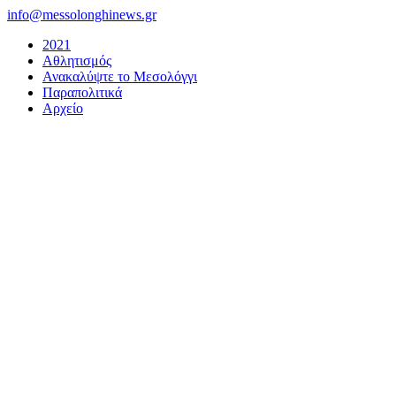
Μετάβαση
info@messolonghinews.gr
στο
2021
περιεχόμενο
Αθλητισμός
Ανακαλύψτε το Μεσολόγγι
Παραπολιτικά
Αρχείο