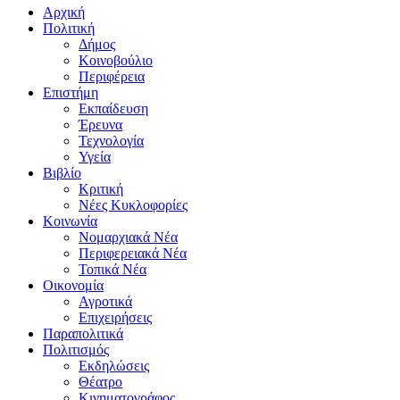
Αρχική
Πολιτική
Δήμος
Κοινοβούλιο
Περιφέρεια
Επιστήμη
Εκπαίδευση
Έρευνα
Τεχνολογία
Υγεία
Βιβλίο
Κριτική
Νέες Κυκλοφορίες
Κοινωνία
Νομαρχιακά Νέα
Περιφερειακά Νέα
Τοπικά Νέα
Οικονομία
Αγροτικά
Επιχειρήσεις
Παραπολιτικά
Πολιτισμός
Εκδηλώσεις
Θέατρο
Κινηματογράφος