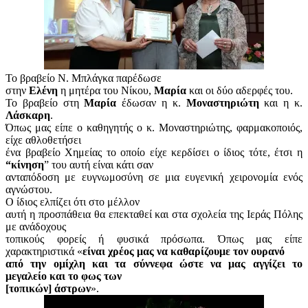
Το βραβείο Ν. Μπλάγκα παρέδωσε
στην
Ελένη
η μητέρα του Νίκου,
Μαρία
και οι δύο αδερφές του.
Το βραβείο στη
Μαρία
έδωσαν η κ.
Μοναστηριώτη
και η κ.
Λάσκαρη
.
Όπως μας είπε ο καθηγητής ο κ. Μοναστηριώτης, φαρμακοποιός,
είχε αθλοθετήσει
ένα βραβείο Χημείας το οποίο είχε κερδίσει ο ίδιος τότε, έτσι η
“κίνηση
” του αυτή είναι κάτι σαν
ανταπόδοση με ευγνωμοσύνη σε μια ευγενική χειρονομία ενός
αγνώστου.
Ο ίδιος ελπίζει ότι στο μέλλον
αυτή η προσπάθεια θα επεκταθεί και στα σχολεία της Ιεράς Πόλης
με ανάδοχους
τοπικούς φορείς ή φυσικά πρόσωπα. Όπως μας είπε
χαρακτηριστικά «
είναι χρέος μας να καθαρίζουμε τον ουρανό
από την ομίχλη και τα σύννεφα ώστε να μας αγγίζει το
μεγαλείο και το φως των
[τοπικών] άστρων
».