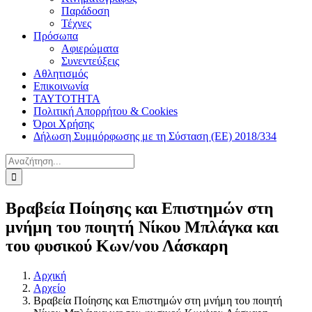
Παράδοση
Τέχνες
Πρόσωπα
Αφιερώματα
Συνεντεύξεις
Αθλητισμός
Επικοινωνία
ΤΑΥΤΟΤΗΤΑ
Πολιτική Απορρήτου & Cookies
Όροι Χρήσης
Δήλωση Συμμόρφωσης με τη Σύσταση (ΕΕ) 2018/334
Αναζήτηση
για:
Βραβεία Ποίησης και Επιστημών στη
μνήμη του ποιητή Νίκου Μπλάγκα και
του φυσικού Κων/νου Λάσκαρη
Αρχική
Αρχείο
Βραβεία Ποίησης και Επιστημών στη μνήμη του ποιητή