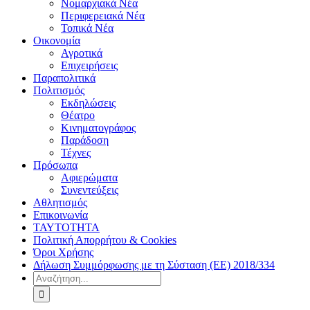
Νομαρχιακά Νέα
Περιφερειακά Νέα
Τοπικά Νέα
Οικονομία
Αγροτικά
Επιχειρήσεις
Παραπολιτικά
Πολιτισμός
Εκδηλώσεις
Θέατρο
Κινηματογράφος
Παράδοση
Τέχνες
Πρόσωπα
Αφιερώματα
Συνεντεύξεις
Αθλητισμός
Επικοινωνία
ΤΑΥΤΟΤΗΤΑ
Πολιτική Απορρήτου & Cookies
Όροι Χρήσης
Δήλωση Συμμόρφωσης με τη Σύσταση (ΕΕ) 2018/334
Αναζήτηση
για: