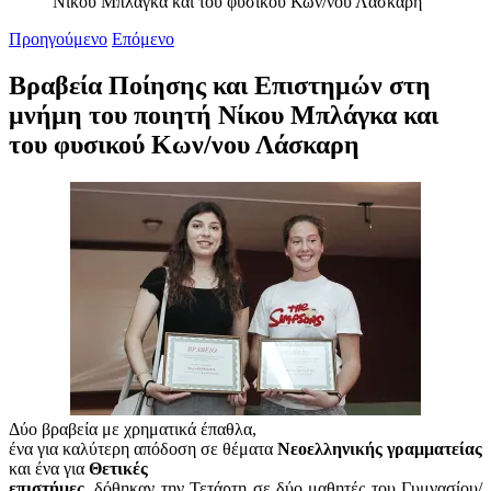
Νίκου Μπλάγκα και του φυσικού Κων/νου Λάσκαρη
Προηγούμενο
Επόμενο
Βραβεία Ποίησης και Επιστημών στη
μνήμη του ποιητή Νίκου Μπλάγκα και
του φυσικού Κων/νου Λάσκαρη
Δύο βραβεία με χρηματικά έπαθλα,
ένα για καλύτερη απόδοση σε θέματα
Νεοελληνικής γραμματείας
και ένα για
Θετικές
επιστήμες
, δόθηκαν την Τετάρτη σε δύο μαθητές του Γυμνασίου/