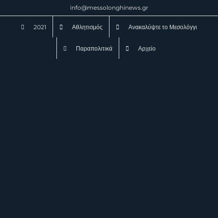
Μετάβαση
info@messolonghinews.gr
στο
2021
Αθλητισμός
Ανακαλύψτε το Μεσολόγγι
περιεχόμενο
Παραπολιτικά
Αρχείο