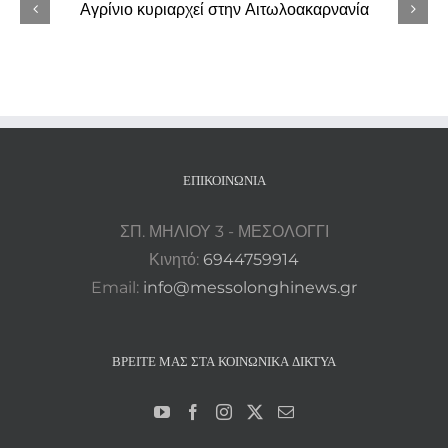
Φιλαρμονική «Ιωσήφ Ρωγών» στο
Δημαρχείο Ιερής Πόλης Μεσολογγίου
ΕΠΙΚΟΙΝΩΝΊΑ
ΣΠ. ΜΗΛΙΟΥ 3 - ΜΕΣΟΛΟΓΓΙ
Κινητό:
6944759914
Email:
info@messolonghinews.gr
ΒΡΕΊΤΕ ΜΑΣ ΣΤΑ ΚΟΙΝΩΝΙΚΆ ΔΊΚΤΥΑ