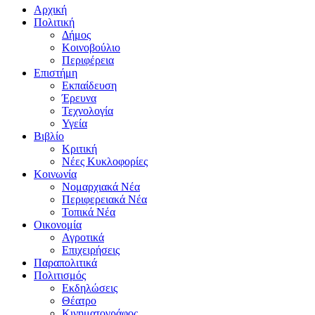
Αρχική
Πολιτική
Δήμος
Κοινοβούλιο
Περιφέρεια
Επιστήμη
Εκπαίδευση
Έρευνα
Τεχνολογία
Υγεία
Βιβλίο
Κριτική
Νέες Κυκλοφορίες
Κοινωνία
Νομαρχιακά Νέα
Περιφερειακά Νέα
Τοπικά Νέα
Οικονομία
Αγροτικά
Επιχειρήσεις
Παραπολιτικά
Πολιτισμός
Εκδηλώσεις
Θέατρο
Κινηματογράφος