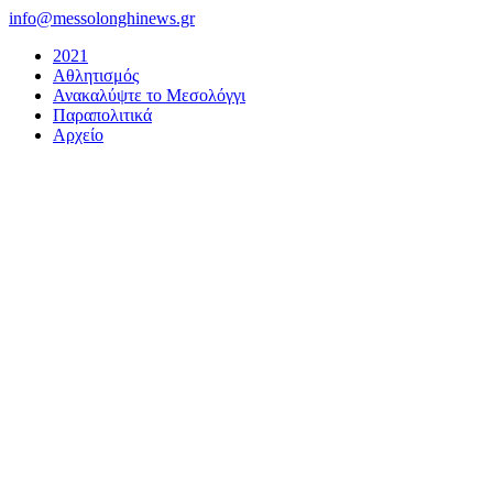
Μετάβαση
info@messolonghinews.gr
στο
2021
περιεχόμενο
Αθλητισμός
Ανακαλύψτε το Μεσολόγγι
Παραπολιτικά
Αρχείο