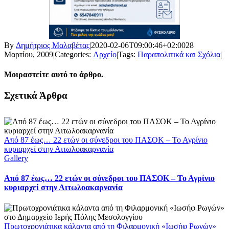
By
Δημήτριος Μαλαβέτας
|
2020-02-06T09:00:46+02:00
28
Μαρτίου, 2009
|
Categories:
Αρχείο
|
Tags:
Παραπολιτικά και Σχόλια
|
Μοιραστείτε αυτό το άρθρο.
Facebook
X
LinkedIn
WhatsApp
Email
Σχετικά Άρθρα
Από 87 έως… 22 ετών οι σύνεδροι του ΠΑΣΟΚ – Το Αγρίνιο
κυριαρχεί στην Αιτωλοακαρνανία
Gallery
Από 87 έως… 22 ετών οι σύνεδροι του ΠΑΣΟΚ – Το Αγρίνιο
κυριαρχεί στην Αιτωλοακαρνανία
Πρωτοχρονιάτικα κάλαντα από τη Φιλαρμονική «Ιωσήφ Ρωγών»