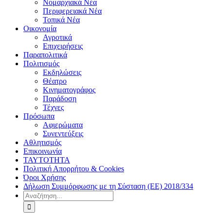
Νομαρχιακά Νέα
Περιφερειακά Νέα
Τοπικά Νέα
Οικονομία
Αγροτικά
Επιχειρήσεις
Παραπολιτικά
Πολιτισμός
Εκδηλώσεις
Θέατρο
Κινηματογράφος
Παράδοση
Τέχνες
Πρόσωπα
Αφιερώματα
Συνεντεύξεις
Αθλητισμός
Επικοινωνία
ΤΑΥΤΟΤΗΤΑ
Πολιτική Απορρήτου & Cookies
Όροι Χρήσης
Δήλωση Συμμόρφωσης με τη Σύσταση (ΕΕ) 2018/334
Αναζήτηση
για: