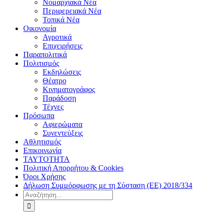
Νομαρχιακά Νέα
Περιφερειακά Νέα
Τοπικά Νέα
Οικονομία
Αγροτικά
Επιχειρήσεις
Παραπολιτικά
Πολιτισμός
Εκδηλώσεις
Θέατρο
Κινηματογράφος
Παράδοση
Τέχνες
Πρόσωπα
Αφιερώματα
Συνεντεύξεις
Αθλητισμός
Επικοινωνία
ΤΑΥΤΟΤΗΤΑ
Πολιτική Απορρήτου & Cookies
Όροι Χρήσης
Δήλωση Συμμόρφωσης με τη Σύσταση (ΕΕ) 2018/334
Αναζήτηση
για: