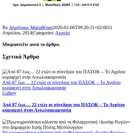
By
Δημήτριος Μαλαβέτας
|
2020-02-06T09:20:31+02:00
11
Απριλίου, 2014
|
Categories:
Αρχείο
|
Μοιραστείτε αυτό το άρθρο.
Facebook
X
LinkedIn
WhatsApp
Email
Σχετικά Άρθρα
Από 87 έως… 22 ετών οι σύνεδροι του ΠΑΣΟΚ – Το Αγρίνιο
κυριαρχεί στην Αιτωλοακαρνανία
Gallery
Από 87 έως… 22 ετών οι σύνεδροι του ΠΑΣΟΚ – Το Αγρίνιο
κυριαρχεί στην Αιτωλοακαρνανία
Πρωτοχρονιάτικα κάλαντα από τη Φιλαρμονική «Ιωσήφ Ρωγών»