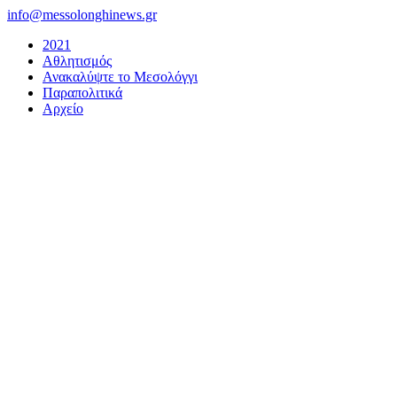
Μετάβαση
info@messolonghinews.gr
στο
2021
περιεχόμενο
Αθλητισμός
Ανακαλύψτε το Μεσολόγγι
Παραπολιτικά
Αρχείο