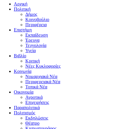
Αρχική
Πολιτική
Δήμος
Κοινοβούλιο
Περιφέρεια
Επιστήμη
Εκπαίδευση
Έρευνα
Τεχνολογία
Υγεία
Βιβλίο
Κριτική
Νέες Κυκλοφορίες
Κοινωνία
Νομαρχιακά Νέα
Περιφερειακά Νέα
Τοπικά Νέα
Οικονομία
Αγροτικά
Επιχειρήσεις
Παραπολιτικά
Πολιτισμός
Εκδηλώσεις
Θέατρο
Κινηματογράφος