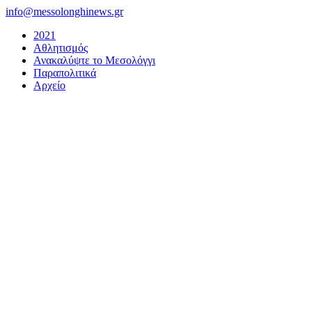
Μετάβαση
info@messolonghinews.gr
στο
2021
περιεχόμενο
Αθλητισμός
Ανακαλύψτε το Μεσολόγγι
Παραπολιτικά
Αρχείο