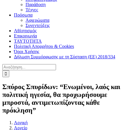
Παράδοση
Τέχνες
Πρόσωπα
Αφιερώματα
Συνεντεύξεις
Αθλητισμός
Επικοινωνία
ΤΑΥΤΟΤΗΤΑ
Πολιτική Απορρήτου & Cookies
Όροι Χρήσης
Δήλωση Συμμόρφωσης με τη Σύσταση (ΕΕ) 2018/334
Αναζήτηση
για:
Σπύρος Σπυρίδων: “Ενωμένοι, λαός και
πολιτική ηγεσία, θα προχωρήσουμε
μπροστά, αντιμετωπίζοντας κάθε
πρόκληση”
Αρχική
Αρχείο