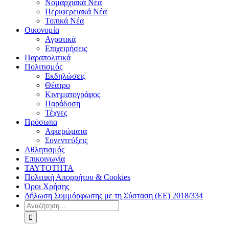
Νομαρχιακά Νέα
Περιφερειακά Νέα
Τοπικά Νέα
Οικονομία
Αγροτικά
Επιχειρήσεις
Παραπολιτικά
Πολιτισμός
Εκδηλώσεις
Θέατρο
Κινηματογράφος
Παράδοση
Τέχνες
Πρόσωπα
Αφιερώματα
Συνεντεύξεις
Αθλητισμός
Επικοινωνία
ΤΑΥΤΟΤΗΤΑ
Πολιτική Απορρήτου & Cookies
Όροι Χρήσης
Δήλωση Συμμόρφωσης με τη Σύσταση (ΕΕ) 2018/334
Αναζήτηση
για: