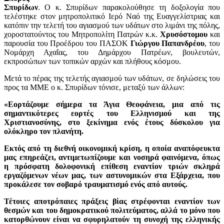
Σπυρίδων
. Ο κ. Σπυρίδων παρακολούθησε τη δοξολογία που
τελέστηκε στον μητροπολιτικό Ιερό Ναό της Ευαγγελίστριας και
κατόπιν την τελετή του αγιασμού των υδάτων στο λιμάνι της πόλης,
χοροστατούντος του Μητροπολίτη Πατρών κ.κ.
Χρυσόστομου
και
παρουσία του Προέδρου του ΠΑΣΟΚ
Γιώργου Παπανδρέου
, του
Νομάρχη Αχαΐας, του Δημάρχου Πατρέων, βουλευτών,
εκπροσώπων των τοπικών αρχών και πλήθους κόσμου.
Μετά το πέρας της τελετής αγιασμού των υδάτων, σε δηλώσεις του
προς τα ΜΜΕ ο κ. Σπυρίδων τόνισε, μεταξύ των άλλων:
«Εορτάζουμε σήμερα τα Άγια Θεοφάνεια, μια από τις
σημαντικότερες εορτές του Ελληνισμού και της
Χριστιανοσύνης, στο ξεκίνημα ενός έτους δύσκολου για
ολόκληρο τον πλανήτη.
Εκτός από τη διεθνή οικονομική κρίση, η οποία αναπόφευκτα
μας επηρεάζει, αντιμετωπίζουμε και νοσηρά φαινόμενα, όπως
η πρόσφατη δολοφονική επίθεση εναντίον τριών σκληρά
εργαζόμενων νέων μας, των αστυνομικών στα Εξάρχεια, που
προκάλεσε τον σοβαρό τραυματισμό ενός από αυτούς.
Τέτοιες αποτρόπαιες πράξεις βίας στρέφονται εναντίον των
θεσμών και του δημοκρατικού πολιτεύματος, αλλά το μόνο που
κατορθώνουν είναι να σφυρηλατούν τη συνοχή της ελληνικής