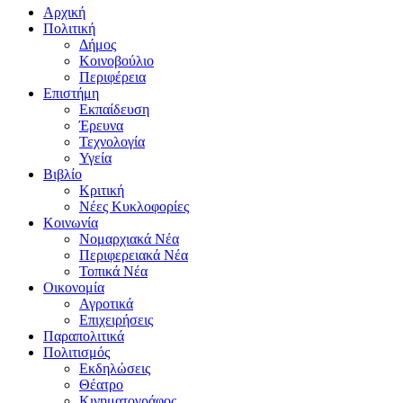
Αρχική
Πολιτική
Δήμος
Κοινοβούλιο
Περιφέρεια
Επιστήμη
Εκπαίδευση
Έρευνα
Τεχνολογία
Υγεία
Βιβλίο
Κριτική
Νέες Κυκλοφορίες
Κοινωνία
Νομαρχιακά Νέα
Περιφερειακά Νέα
Τοπικά Νέα
Οικονομία
Αγροτικά
Επιχειρήσεις
Παραπολιτικά
Πολιτισμός
Εκδηλώσεις
Θέατρο
Κινηματογράφος