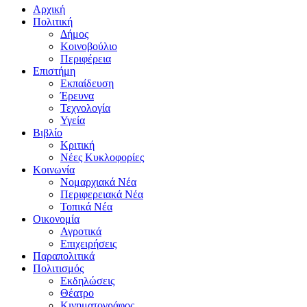
Αρχική
Πολιτική
Δήμος
Κοινοβούλιο
Περιφέρεια
Επιστήμη
Εκπαίδευση
Έρευνα
Τεχνολογία
Υγεία
Βιβλίο
Κριτική
Νέες Κυκλοφορίες
Κοινωνία
Νομαρχιακά Νέα
Περιφερειακά Νέα
Τοπικά Νέα
Οικονομία
Αγροτικά
Επιχειρήσεις
Παραπολιτικά
Πολιτισμός
Εκδηλώσεις
Θέατρο
Κινηματογράφος