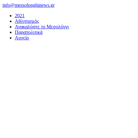
Μετάβαση
info@messolonghinews.gr
στο
2021
περιεχόμενο
Αθλητισμός
Ανακαλύψτε το Μεσολόγγι
Παραπολιτικά
Αρχείο