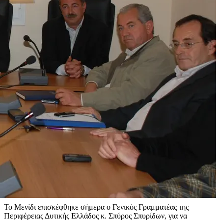
Το Μενίδι επισκέφθηκε σήμερα ο Γενικός Γραμματέας της
Περιφέρειας Δυτικής Ελλάδος κ. Σπύρος Σπυρίδων, για να