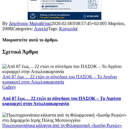
By
Δημήτριος Μαλαβέτας
|
2020-02-06T08:57:45+02:00
5 Μαρτίου,
2008
|
Categories:
Αρχείο
|
Tags:
Κοινωνία
|
Μοιραστείτε αυτό το άρθρο.
Facebook
X
LinkedIn
WhatsApp
Email
Σχετικά Άρθρα
Από 87 έως… 22 ετών οι σύνεδροι του ΠΑΣΟΚ – Το Αγρίνιο
κυριαρχεί στην Αιτωλοακαρνανία
Gallery
Από 87 έως… 22 ετών οι σύνεδροι του ΠΑΣΟΚ – Το Αγρίνιο
κυριαρχεί στην Αιτωλοακαρνανία
Πρωτοχρονιάτικα κάλαντα από τη Φιλαρμονική «Ιωσήφ Ρωγών»