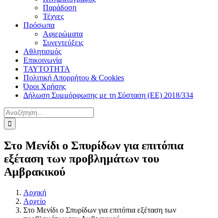
Παράδοση
Τέχνες
Πρόσωπα
Αφιερώματα
Συνεντεύξεις
Αθλητισμός
Επικοινωνία
ΤΑΥΤΟΤΗΤΑ
Πολιτική Απορρήτου & Cookies
Όροι Χρήσης
Δήλωση Συμμόρφωσης με τη Σύσταση (ΕΕ) 2018/334
Αναζήτηση
για:
Στο Μενίδι ο Σπυρίδων για επιτόπια
εξέταση των προβλημάτων του
Αμβρακικού
Αρχική
Αρχείο
Στο Μενίδι ο Σπυρίδων για επιτόπια εξέταση των