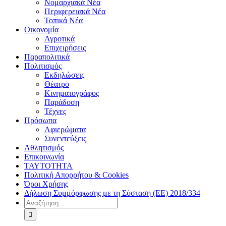
Νομαρχιακά Νέα
Περιφερειακά Νέα
Τοπικά Νέα
Οικονομία
Αγροτικά
Επιχειρήσεις
Παραπολιτικά
Πολιτισμός
Εκδηλώσεις
Θέατρο
Κινηματογράφος
Παράδοση
Τέχνες
Πρόσωπα
Αφιερώματα
Συνεντεύξεις
Αθλητισμός
Επικοινωνία
ΤΑΥΤΟΤΗΤΑ
Πολιτική Απορρήτου & Cookies
Όροι Χρήσης
Δήλωση Συμμόρφωσης με τη Σύσταση (ΕΕ) 2018/334
Αναζήτηση
για: