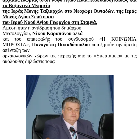
τα Βυζαντινά Μνημεία
της Ιεράς Μονής Ταξιαρχών στο Νεοχώρι Οινιαδών, της Ιεράς
Μονής Αγίου Σώστη και
του Ιερού Ναού Αγίου Γεωργίου στη Σταμνά.
Άμεση ήταν η αντίδραση του δημάρχου
Μεσολογγίου,
Νίκου Καραπάνου
αλλά
και του επικεφαλής του συνδυασμού «Η ΚΟΙΝΩΝΙΑ
ΜΠΡΟΣΤΑ»,
Παναγιώτη Παπαδόπουλου
που ζητούν την άμεση
απένταξη των
αρχαιολογικών χώρων της περιοχής από το «Υπερταμείο» με τις
ακόλουθες δηλώσεις τους: