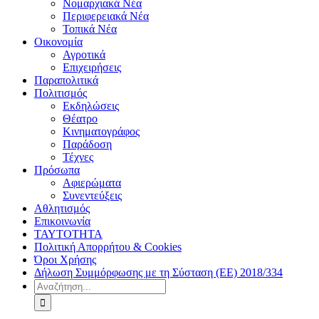
Νομαρχιακά Νέα
Περιφερειακά Νέα
Τοπικά Νέα
Οικονομία
Αγροτικά
Επιχειρήσεις
Παραπολιτικά
Πολιτισμός
Εκδηλώσεις
Θέατρο
Κινηματογράφος
Παράδοση
Τέχνες
Πρόσωπα
Αφιερώματα
Συνεντεύξεις
Αθλητισμός
Επικοινωνία
ΤΑΥΤΟΤΗΤΑ
Πολιτική Απορρήτου & Cookies
Όροι Χρήσης
Δήλωση Συμμόρφωσης με τη Σύσταση (ΕΕ) 2018/334
Αναζήτηση
για: