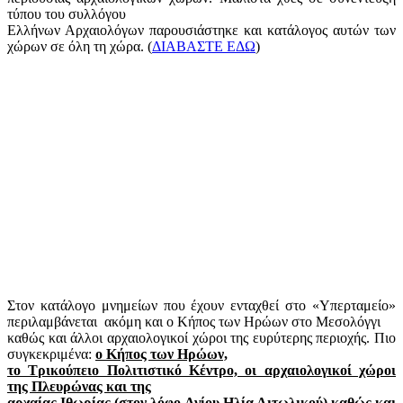
τύπου του συλλόγου
Ελλήνων Αρχαιολόγων παρουσιάστηκε και κατάλογος αυτών των
χώρων σε όλη τη χώρα. (
ΔΙΑΒΑΣΤΕ ΕΔΩ
)
Στον κατάλογο μνημείων που έχουν ενταχθεί στο «Υπερταμείο»
περιλαμβάνεται ακόμη και ο Κήπος των Ηρώων στο Μεσολόγγι
καθώς και άλλοι αρχαιολογικοί χώροι της ευρύτερης περιοχής. Πιο
συγκεκριμένα:
ο Κήπος των Ηρώων,
το Τρικούπειο Πολιτιστικό Κέντρο, οι αρχαιολογικοί χώροι
της Πλευρώνας και της
αρχαίας Ιθωρίας (στον λόφο Αγίου Ηλία Αιτωλικού) καθώς και