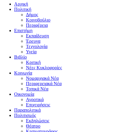
Αρχική
Πολιτική
Δήμος
Κοινοβούλιο
Περιφέρεια
Επιστήμη
Εκπαίδευση
Έρευνα
Τεχνολογία
Υγεία
Βιβλίο
Κριτική
Νέες Κυκλοφορίες
Κοινωνία
Νομαρχιακά Νέα
Περιφερειακά Νέα
Τοπικά Νέα
Οικονομία
Αγροτικά
Επιχειρήσεις
Παραπολιτικά
Πολιτισμός
Εκδηλώσεις
Θέατρο
Κινηματογράφος