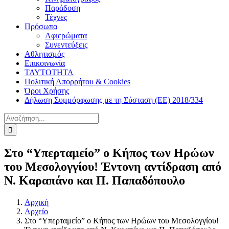
Παράδοση
Τέχνες
Πρόσωπα
Αφιερώματα
Συνεντεύξεις
Αθλητισμός
Επικοινωνία
ΤΑΥΤΟΤΗΤΑ
Πολιτική Απορρήτου & Cookies
Όροι Χρήσης
Δήλωση Συμμόρφωσης με τη Σύσταση (ΕΕ) 2018/334
Αναζήτηση
για:
Στο “Υπερταμείο” ο Κήπος των Ηρώων
του Μεσολογγίου! Έντονη αντίδραση από
Ν. Καραπάνο και Π. Παπαδόπουλο
Αρχική
Αρχείο
Στο “Υπερταμείο” ο Κήπος των Ηρώων του Μεσολογγίου!