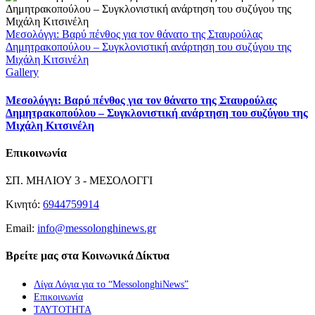
Μεσολόγγι: Βαρύ πένθος για τον θάνατο της Σταυρούλας
Δημητρακοπούλου – Συγκλονιστική ανάρτηση του συζύγου της
Μιχάλη Κιτσινέλη
Gallery
Μεσολόγγι: Βαρύ πένθος για τον θάνατο της Σταυρούλας
Δημητρακοπούλου – Συγκλονιστική ανάρτηση του συζύγου της
Μιχάλη Κιτσινέλη
Επικοινωνία
ΣΠ. ΜΗΛΙΟΥ 3 - ΜΕΣΟΛΟΓΓΙ
Κινητό:
6944759914
Email:
info@messolonghinews.gr
Βρείτε μας στα Κοινωνικά Δίκτυα
Λίγα Λόγια για το “MessolonghiNews”
Επικοινωνία
ΤΑΥΤΟΤΗΤΑ