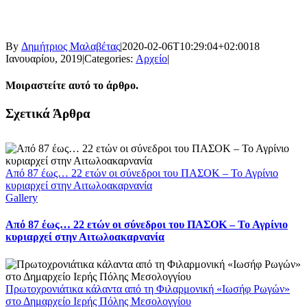
By
Δημήτριος Μαλαβέτας
|
2020-02-06T10:29:04+02:00
18
Ιανουαρίου, 2019
|
Categories:
Αρχείο
|
Μοιραστείτε αυτό το άρθρο.
Facebook
X
LinkedIn
WhatsApp
Email
Σχετικά Άρθρα
Από 87 έως… 22 ετών οι σύνεδροι του ΠΑΣΟΚ – Το Αγρίνιο
κυριαρχεί στην Αιτωλοακαρνανία
Gallery
Από 87 έως… 22 ετών οι σύνεδροι του ΠΑΣΟΚ – Το Αγρίνιο
κυριαρχεί στην Αιτωλοακαρνανία
Πρωτοχρονιάτικα κάλαντα από τη Φιλαρμονική «Ιωσήφ Ρωγών»
στο Δημαρχείο Ιερής Πόλης Μεσολογγίου