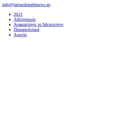
Μετάβαση
info@messolonghinews.gr
στο
2021
περιεχόμενο
Αθλητισμός
Ανακαλύψτε το Μεσολόγγι
Παραπολιτικά
Αρχείο