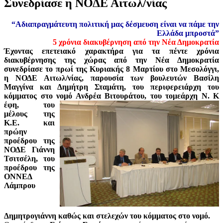
Συνεδρίασε η ΝΟΔΕ Αιτωλ/νίας
“Αδιαπραγμάτευτη πολιτική μας δέσμευση είναι να πάμε την
Ελλάδα μπροστά”
5 χρόνια διακυβέρνηση από την Νέα Δημοκρατία
Έχοντας επετειακό χαρακτήρα για τα πέντε χρόνια
διακυβέρνησης της χώρας από την Νέα Δημοκρατία
συνεδρίασε το πρωί της Κυριακής 8 Μαρτίου στο Μεσολόγγι,
η ΝΟΔΕ Αιτωλ/νίας, παρουσία των βουλευτών Βασίλη
Μαγγίνα και Δημήτρη Σταμάτη, του περιφερειάρχη του
κόμματος στο νομό Ανδρέα Βιτουράτου, του τομεάρχη Ν. Κ
έφη, του
μέλους της
Κ.Ε. και
πρώην
προέδρου της
ΝΟΔΕ Γιάννη
Τσιτσέλη, του
προέδρου της
ΟΝΝΕΔ
Λάμπρου
Δημητρογιάννη καθώς και στελεχών του κόμματος στο νομό.