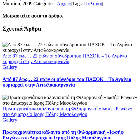
Μαρτίου, 2009
|
Categories:
Αρχείο
|
Tags:
Πολιτική
|
Μοιραστείτε αυτό το άρθρο.
Facebook
X
LinkedIn
WhatsApp
Email
Σχετικά Άρθρα
Από 87 έως… 22 ετών οι σύνεδροι του ΠΑΣΟΚ – Το Αγρίνιο
κυριαρχεί στην Αιτωλοακαρνανία
Gallery
Από 87 έως… 22 ετών οι σύνεδροι του ΠΑΣΟΚ – Το Αγρίνιο
κυριαρχεί στην Αιτωλοακαρνανία
Πρωτοχρονιάτικα κάλαντα από τη Φιλαρμονική «Ιωσήφ Ρωγών»
στο Δημαρχείο Ιερής Πόλης Μεσολογγίου
Gallery
Πρωτοχρονιάτικα κάλαντα από τη Φιλαρμονική «Ιωσήφ
Ρωγών» στο Δημαρχείο Ιερής Πόλης Μεσολογγίου