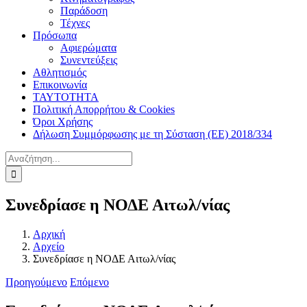
Παράδοση
Τέχνες
Πρόσωπα
Αφιερώματα
Συνεντεύξεις
Αθλητισμός
Επικοινωνία
ΤΑΥΤΟΤΗΤΑ
Πολιτική Απορρήτου & Cookies
Όροι Χρήσης
Δήλωση Συμμόρφωσης με τη Σύσταση (ΕΕ) 2018/334
Αναζήτηση
για:
Συνεδρίασε η ΝΟΔΕ Αιτωλ/νίας
Αρχική
Αρχείο
Συνεδρίασε η ΝΟΔΕ Αιτωλ/νίας
Προηγούμενο
Επόμενο