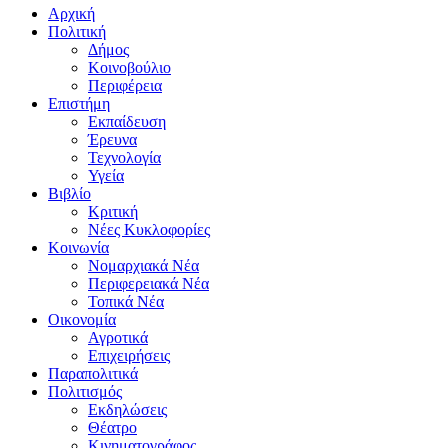
Αρχική
Πολιτική
Δήμος
Κοινοβούλιο
Περιφέρεια
Επιστήμη
Εκπαίδευση
Έρευνα
Τεχνολογία
Υγεία
Βιβλίο
Κριτική
Νέες Κυκλοφορίες
Κοινωνία
Νομαρχιακά Νέα
Περιφερειακά Νέα
Τοπικά Νέα
Οικονομία
Αγροτικά
Επιχειρήσεις
Παραπολιτικά
Πολιτισμός
Εκδηλώσεις
Θέατρο
Κινηματογράφος