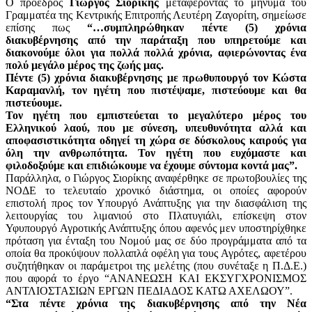
Ο πρόεδρος
Γιώργος Σιορίκης
μεταφέροντας το μήνυμα του
Γραμματέα της Κεντρικής Επιτροπής Λευτέρη Ζαγορίτη, σημείωσε
επίσης πως
“…συμπληρώθηκαν πέντε (5) χρόνια
διακυβέρνησης από την παράταξη που υπηρετούμε και
διακονούμε όλοι για πολλά πολλά χρόνια, αφιερώνοντας ένα
πολύ μεγάλο μέρος της ζωής μας.
Πέντε (5) χρόνια διακυβέρνησης με πρωθυπουργό τον Κώστα
Καραμανλή, τον ηγέτη που πιστέψαμε, πιστεύουμε και θα
πιστεύουμε.
Τον ηγέτη που εμπιστεύεται το μεγαλύτερο μέρος του
Ελληνικού λαού, που με σύνεση, υπευθυνότητα αλλά και
αποφασιστικότητα οδηγεί τη χώρα σε δύσκολους καιρούς για
όλη την ανθρωπότητα. Τον ηγέτη που ευχόμαστε και
φιλοδοξούμε και επιδιώκουμε να έχουμε σύντομα κοντά μας”.
Παράλληλα, ο Γιώργος Σιορίκης αναφέρθηκε σε πρωτοβουλίες της
ΝΟΔΕ το τελευταίο χρονικό διάστημα, οι οποίες αφορούν
επιστολή προς τον Υπουργό Ανάπτυξης για την διασφάλιση της
λειτουργίας του λιμανιού στο Πλατυγιάλι, επίσκεψη στον
Υφυπουργό Αγροτικής Ανάπτυξης όπου αφενός μεν υποστηρίχθηκε
πρόταση για ένταξη του Νομού μας σε δύο προγράμματα από τα
οποία θα προκύψουν πολλαπλά οφέλη για τους Αγρότες, αφετέρου
συζητήθηκαν οι παράμετροι της μελέτης (που συνέταξε η Π.Δ.Ε.)
που αφορά το έργο “ΑΝΑΝΕΩΣΗ ΚΑΙ ΕΚΣΥΓΧΡΟΝΙΣΜΟΣ
ΑΝΤΛΙΟΣΤΑΣΙΩΝ ΕΡΓΩΝ ΠΕΔΙΑΔΟΣ ΚΑΤΩ ΑΧΕΛΩΟΥ”.
“Στα πέντε χρόνια της διακυβέρνησης από την Νέα