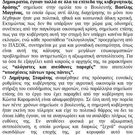
Δημοκρατία, έγιναν πολλά σε όλα τα επίπεδα της κυβερνητικής
δράσης”
σημείωσε στην ομιλία του ο Βουλευτής
Βασίλης
Μαγγίνας
, τα οποία όμως αντί άλλης διαχείρησης το μόνο που
δέχθηκαν ήταν μια πολιτικά, ηθικά και κοινωνικά άδικη κριτική.
Εκτιμώντας πως δεν θα υπάρξουν για την χώρα μας οδυνηρές
συνέπειες από την παγκόσμια οικονομική κρίση, σημείωσε επίσης
πως για την κυβέρνηση αυτή την στιγμή δεν υπάρχει κανένα θέμα
εκλογών, ενώ κάθε προσπάθεια “εκλογολογίας” προερχόμενη από
το ΠΑΣΟΚ, συντηρείται με μια και μοναδική σκοπιμότητα, όπως
είναι αυτή της κάλυψης των μεγάλων εσωκομματικών
προβλημάτων που αντιμετωπίζει η αξιωματική αντιπολίτευση. Για
τα όσα δε εξαγγέλει κατά καιρούς ο αρχηγός της, τα χαρακτήρισε
ως
“αλόγιστες και ανεύθυνες παροχές”
που αποτελούν
“υποσχέσεις πάντων προς πάντες”.
Ο
Δημήτρης Σταμάτης
αναφέρθηκε στις πρόσφατες ευνοϊκές
ρυθμίσεις της κυβέρνησης για την αγροτική οικονομία και την
στήριξη του εισοδήματος των αγροτών, ενώ παράλληλα σημείωσε
επίσης ότι το έργο που έχει παραχθεί από την κυβέρνηση του
Κώστα Καραμανλή είναι αδιαμφισβήτητο. Σε όλη αυτή την πορεία
των πέντε χρόνων σημείωσε ο βουλευτής, η σημερινή κυβέρνηση
ήταν εκείνη που τόλμησε και είχε το πολιτικό θάρρος να δει τα
όποια λάθη έγιναν, να τα αναγνωρίσει και να αναλάβει πλήρως τις
ευθύνες της. Εν αντιθέσει φυσικά με την αξιωματική
αντιπολίτευση, η οποία μονίμως και διαρκώς “ξεχνά” σωρεία
σκανδάλων της εποχής της, με κορυφαίο αυτό του