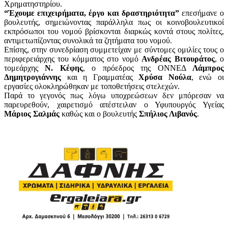
Χρηματηστηρίου.
“Έχουμε επιχειρήματα, έργο και δραστηριότητα”
επεσήμανε ο
βουλευτής, σημειώνοντας παράλληλα πως οι κοινοβουλευτικοί
εκπρόσωποι του νομού βρίσκονται διαρκώς κοντά στους πολίτες,
αντιμετωπίζοντας συνολικά τα ζητήματα του νομού.
Επίσης, στην συνεδρίαση συμμετείχαν με σύντομες ομιλίες τους ο
περιφερειάρχης του κόμματος στο νομό
Ανδρέας Βιτουράτος
, ο
τομεάρχης
Ν. Κέφης
, ο πρόεδρος της ΟΝΝΕΔ
Λάμπρος
Δημητρογιάννης
και η Γραμματέας
Χρύσα Νούλα
, ενώ οι
εργασίες ολοκληρώθηκαν με τοποθετήσεις στελεχών.
Παρά το γεγονός πως λόγω υποχρεώσεων δεν μπόρεσαν να
παρευρεθούν, χαιρετισμό απέστειλαν ο Υφυπουργός Υγείας
Μάριος Σαλμάς
καθώς και ο βουλευτής
Σπήλιος Λιβανός
.