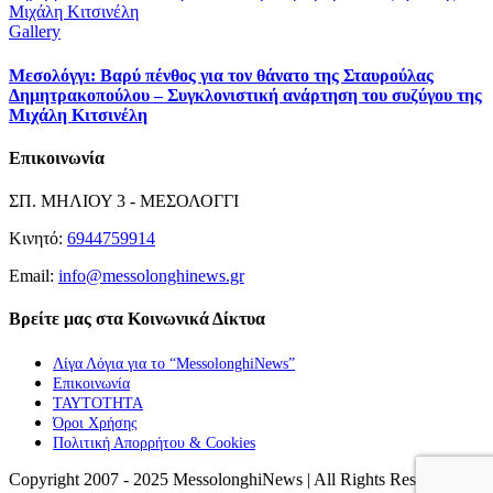
Μιχάλη Κιτσινέλη
Gallery
Μεσολόγγι: Βαρύ πένθος για τον θάνατο της Σταυρούλας
Δημητρακοπούλου – Συγκλονιστική ανάρτηση του συζύγου της
Μιχάλη Κιτσινέλη
Επικοινωνία
ΣΠ. ΜΗΛΙΟΥ 3 - ΜΕΣΟΛΟΓΓΙ
Κινητό:
6944759914
Email:
info@messolonghinews.gr
Βρείτε μας στα Κοινωνικά Δίκτυα
Λίγα Λόγια για το “MessolonghiNews”
Επικοινωνία
ΤΑΥΤΟΤΗΤΑ
Όροι Χρήσης
Πολιτική Απορρήτου & Cookies
Copyright 2007 - 2025 MessolonghiNews | All Rights Reserved |