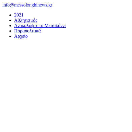
Μετάβαση
info@messolonghinews.gr
στο
2021
περιεχόμενο
Αθλητισμός
Ανακαλύψτε το Μεσολόγγι
Παραπολιτικά
Αρχείο