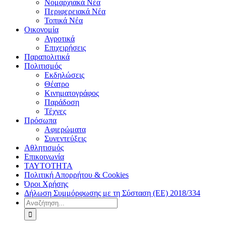
Νομαρχιακά Νέα
Περιφερειακά Νέα
Τοπικά Νέα
Οικονομία
Αγροτικά
Επιχειρήσεις
Παραπολιτικά
Πολιτισμός
Εκδηλώσεις
Θέατρο
Κινηματογράφος
Παράδοση
Τέχνες
Πρόσωπα
Αφιερώματα
Συνεντεύξεις
Αθλητισμός
Επικοινωνία
ΤΑΥΤΟΤΗΤΑ
Πολιτική Απορρήτου & Cookies
Όροι Χρήσης
Δήλωση Συμμόρφωσης με τη Σύσταση (ΕΕ) 2018/334
Αναζήτηση
για: