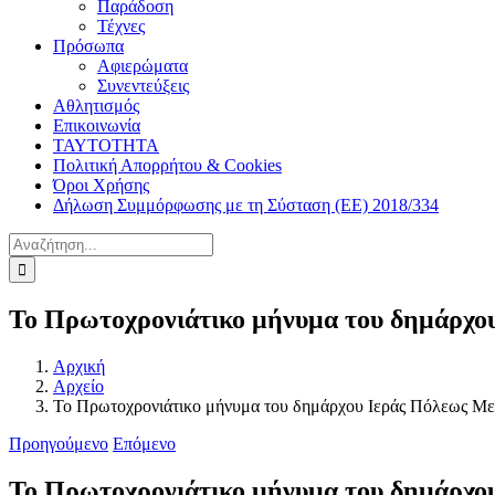
Παράδοση
Τέχνες
Πρόσωπα
Αφιερώματα
Συνεντεύξεις
Αθλητισμός
Επικοινωνία
ΤΑΥΤΟΤΗΤΑ
Πολιτική Απορρήτου & Cookies
Όροι Χρήσης
Δήλωση Συμμόρφωσης με τη Σύσταση (ΕΕ) 2018/334
Αναζήτηση
για:
Το Πρωτοχρονιάτικο μήνυμα του δημάρχο
Αρχική
Αρχείο
Το Πρωτοχρονιάτικο μήνυμα του δημάρχου Ιεράς Πόλεως Μ
Προηγούμενο
Επόμενο
Το Πρωτοχρονιάτικο μήνυμα του δημάρχο