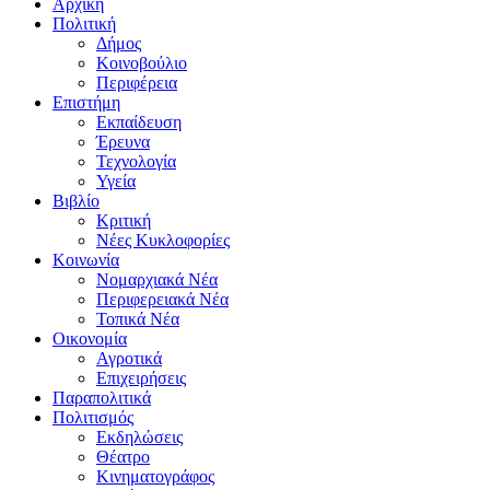
Αρχική
Πολιτική
Δήμος
Κοινοβούλιο
Περιφέρεια
Επιστήμη
Εκπαίδευση
Έρευνα
Τεχνολογία
Υγεία
Βιβλίο
Κριτική
Νέες Κυκλοφορίες
Κοινωνία
Νομαρχιακά Νέα
Περιφερειακά Νέα
Τοπικά Νέα
Οικονομία
Αγροτικά
Επιχειρήσεις
Παραπολιτικά
Πολιτισμός
Εκδηλώσεις
Θέατρο
Κινηματογράφος