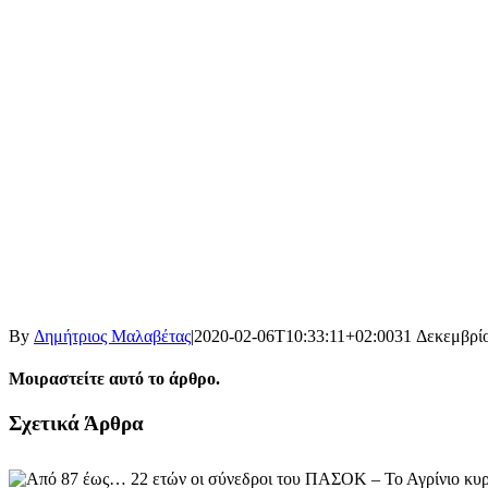
By
Δημήτριος Μαλαβέτας
|
2020-02-06T10:33:11+02:00
31 Δεκεμβρί
Μοιραστείτε αυτό το άρθρο.
Facebook
X
LinkedIn
WhatsApp
Email
Σχετικά Άρθρα