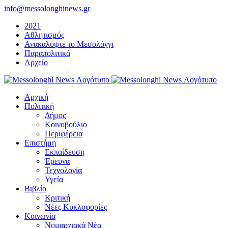
Μετάβαση
info@messolonghinews.gr
στο
2021
περιεχόμενο
Αθλητισμός
Ανακαλύψτε το Μεσολόγγι
Παραπολιτικά
Αρχείο
Αρχική
Πολιτική
Δήμος
Κοινοβούλιο
Περιφέρεια
Επιστήμη
Εκπαίδευση
Έρευνα
Τεχνολογία
Υγεία
Βιβλίο
Κριτική
Νέες Κυκλοφορίες
Κοινωνία
Νομαρχιακά Νέα