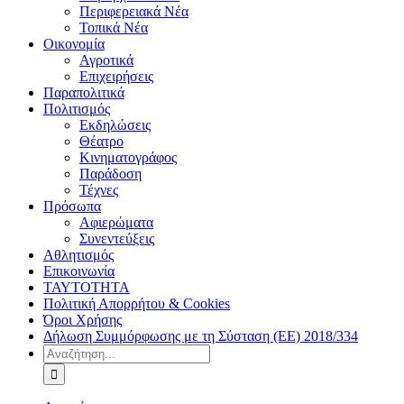
Περιφερειακά Νέα
Τοπικά Νέα
Οικονομία
Αγροτικά
Επιχειρήσεις
Παραπολιτικά
Πολιτισμός
Εκδηλώσεις
Θέατρο
Κινηματογράφος
Παράδοση
Τέχνες
Πρόσωπα
Αφιερώματα
Συνεντεύξεις
Αθλητισμός
Επικοινωνία
ΤΑΥΤΟΤΗΤΑ
Πολιτική Απορρήτου & Cookies
Όροι Χρήσης
Δήλωση Συμμόρφωσης με τη Σύσταση (ΕΕ) 2018/334
Αναζήτηση
για: