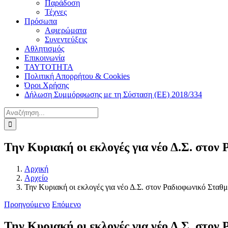
Παράδοση
Τέχνες
Πρόσωπα
Αφιερώματα
Συνεντεύξεις
Αθλητισμός
Επικοινωνία
ΤΑΥΤΟΤΗΤΑ
Πολιτική Απορρήτου & Cookies
Όροι Χρήσης
Δήλωση Συμμόρφωσης με τη Σύσταση (ΕΕ) 2018/334
Αναζήτηση
για:
Την Κυριακή οι εκλογές για νέο Δ.Σ. στον
Αρχική
Αρχείο
Την Κυριακή οι εκλογές για νέο Δ.Σ. στον Ραδιοφωνικό Σταθ
Προηγούμενο
Επόμενο
Την Κυριακή οι εκλογές για νέο Δ.Σ. στον