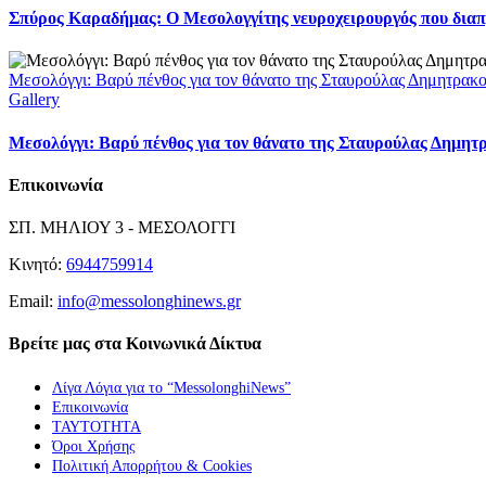
Σπύρος Καραδήμας: Ο Μεσολογγίτης νευροχειρουργός που διαπρέ
Μεσολόγγι: Βαρύ πένθος για τον θάνατο της Σταυρούλας Δημητρακ
Gallery
Μεσολόγγι: Βαρύ πένθος για τον θάνατο της Σταυρούλας Δημητ
Επικοινωνία
ΣΠ. ΜΗΛΙΟΥ 3 - ΜΕΣΟΛΟΓΓΙ
Κινητό:
6944759914
Email:
info@messolonghinews.gr
Βρείτε μας στα Κοινωνικά Δίκτυα
Λίγα Λόγια για το “MessolonghiNews”
Επικοινωνία
ΤΑΥΤΟΤΗΤΑ
Όροι Χρήσης
Πολιτική Απορρήτου & Cookies