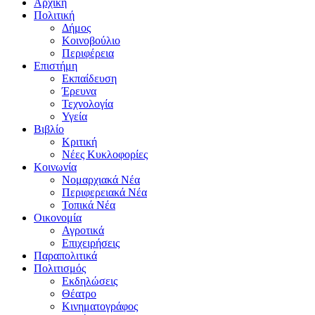
Αρχική
Πολιτική
Δήμος
Κοινοβούλιο
Περιφέρεια
Επιστήμη
Εκπαίδευση
Έρευνα
Τεχνολογία
Υγεία
Βιβλίο
Κριτική
Νέες Κυκλοφορίες
Κοινωνία
Νομαρχιακά Νέα
Περιφερειακά Νέα
Τοπικά Νέα
Οικονομία
Αγροτικά
Επιχειρήσεις
Παραπολιτικά
Πολιτισμός
Εκδηλώσεις
Θέατρο
Κινηματογράφος