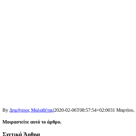
By
Δημήτριος Μαλαβέτας
|
2020-02-06T08:57:54+02:00
31 Μαρτίου,
Μοιραστείτε αυτό το άρθρο.
Facebook
X
LinkedIn
WhatsApp
Email
Σχετικά Άρθρα