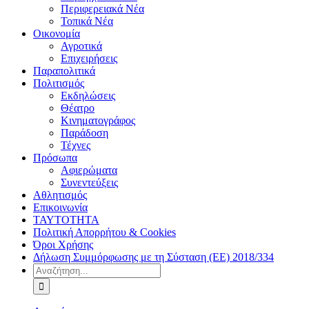
Περιφερειακά Νέα
Τοπικά Νέα
Οικονομία
Αγροτικά
Επιχειρήσεις
Παραπολιτικά
Πολιτισμός
Εκδηλώσεις
Θέατρο
Κινηματογράφος
Παράδοση
Τέχνες
Πρόσωπα
Αφιερώματα
Συνεντεύξεις
Αθλητισμός
Επικοινωνία
ΤΑΥΤΟΤΗΤΑ
Πολιτική Απορρήτου & Cookies
Όροι Χρήσης
Δήλωση Συμμόρφωσης με τη Σύσταση (ΕΕ) 2018/334
Αναζήτηση
για: