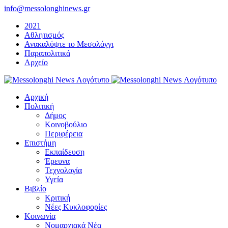
Μετάβαση
info@messolonghinews.gr
στο
2021
περιεχόμενο
Αθλητισμός
Ανακαλύψτε το Μεσολόγγι
Παραπολιτικά
Αρχείο
Αρχική
Πολιτική
Δήμος
Κοινοβούλιο
Περιφέρεια
Επιστήμη
Εκπαίδευση
Έρευνα
Τεχνολογία
Υγεία
Βιβλίο
Κριτική
Νέες Κυκλοφορίες
Κοινωνία
Νομαρχιακά Νέα