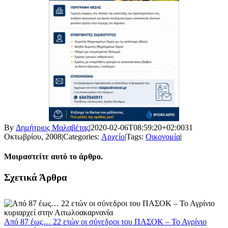
By
Δημήτριος Μαλαβέτας
|
2020-02-06T08:59:20+02:00
31
Οκτωβρίου, 2008
|
Categories:
Αρχείο
|
Tags:
Οικονομία
|
Μοιραστείτε αυτό το άρθρο.
Facebook
X
LinkedIn
WhatsApp
Email
Σχετικά Άρθρα
Από 87 έως… 22 ετών οι σύνεδροι του ΠΑΣΟΚ – Το Αγρίνιο