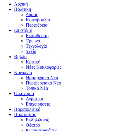
Αρχική
Πολιτική
Δήμος
Κοινοβούλιο
Περιφέρεια
Επιστήμη
Εκπαίδευση
Έρευνα
Τεχνολογία
Υγεία
Βιβλίο
Κριτική
Νέες Κυκλοφορίες
Κοινωνία
Νομαρχιακά Νέα
Περιφερειακά Νέα
Τοπικά Νέα
Οικονομία
Αγροτικά
Επιχειρήσεις
Παραπολιτικά
Πολιτισμός
Εκδηλώσεις
Θέατρο
Κινηματογράφος