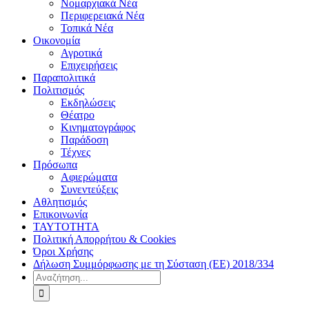
Νομαρχιακά Νέα
Περιφερειακά Νέα
Τοπικά Νέα
Οικονομία
Αγροτικά
Επιχειρήσεις
Παραπολιτικά
Πολιτισμός
Εκδηλώσεις
Θέατρο
Κινηματογράφος
Παράδοση
Τέχνες
Πρόσωπα
Αφιερώματα
Συνεντεύξεις
Αθλητισμός
Επικοινωνία
ΤΑΥΤΟΤΗΤΑ
Πολιτική Απορρήτου & Cookies
Όροι Χρήσης
Δήλωση Συμμόρφωσης με τη Σύσταση (ΕΕ) 2018/334
Αναζήτηση
για: