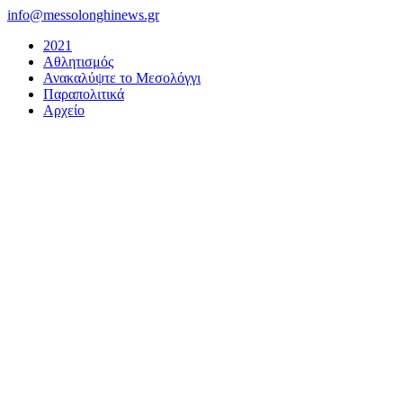
Μετάβαση
info@messolonghinews.gr
στο
2021
περιεχόμενο
Αθλητισμός
Ανακαλύψτε το Μεσολόγγι
Παραπολιτικά
Αρχείο