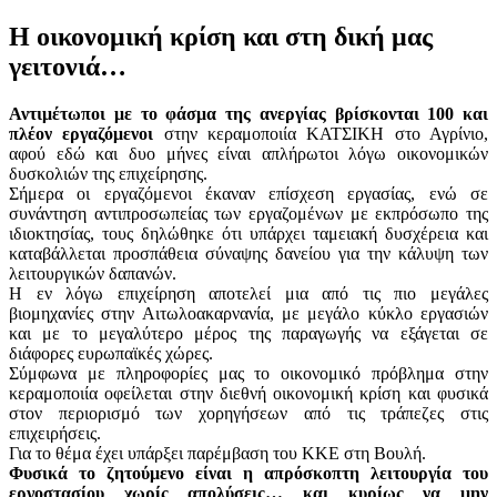
Η οικονομική κρίση και στη δική μας
γειτονιά…
Αντιμέτωποι με το φάσμα της ανεργίας βρίσκονται 100 και
πλέον εργαζόμενοι
στην κεραμοποιία ΚΑΤΣΙΚΗ στο Αγρίνιο,
αφού εδώ και δυο μήνες είναι απλήρωτοι λόγω οικονομικών
δυσκολιών της επιχείρησης.
Σήμερα οι εργαζόμενοι έκαναν επίσχεση εργασίας, ενώ σε
συνάντηση αντιπροσωπείας των εργαζομένων με εκπρόσωπο της
ιδιοκτησίας, τους δηλώθηκε ότι υπάρχει ταμειακή δυσχέρεια και
καταβάλλεται προσπάθεια σύναψης δανείου για την κάλυψη των
λειτουργικών δαπανών.
Η εν λόγω επιχείρηση αποτελεί μια από τις πιο μεγάλες
βιομηχανίες στην Αιτωλοακαρνανία, με μεγάλο κύκλο εργασιών
και με το μεγαλύτερο μέρος της παραγωγής να εξάγεται σε
διάφορες ευρωπαϊκές χώρες.
Σύμφωνα με πληροφορίες μας το οικονομικό πρόβλημα στην
κεραμοποιία οφείλεται στην διεθνή οικονομική κρίση και φυσικά
στον περιορισμό των χορηγήσεων από τις τράπεζες στις
επιχειρήσεις.
Για το θέμα έχει υπάρξει παρέμβαση του ΚΚΕ στη Βουλή.
Φυσικά το ζητούμενο είναι η απρόσκοπτη λειτουργία του
εργοστασίου χωρίς απολύσεις… και κυρίως να μην