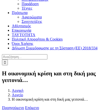
Παράδοση
Τέχνες
Πρόσωπα
Αφιερώματα
Συνεντεύξεις
Αθλητισμός
Επικοινωνία
ΤΑΥΤΟΤΗΤΑ
Πολιτική Απορρήτου & Cookies
Όροι Χρήσης
Δήλωση Συμμόρφωσης με τη Σύσταση (ΕΕ) 2018/334
Αναζήτηση
για:
Η οικονομική κρίση και στη δική μας
γειτονιά…
Αρχική
Αρχείο
Η οικονομική κρίση και στη δική μας γειτονιά…
Προηγούμενο
Επόμενο