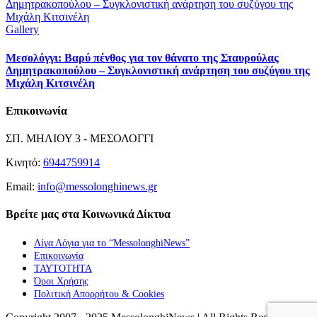
Δημητρακοπούλου – Συγκλονιστική ανάρτηση του συζύγου της
Μιχάλη Κιτσινέλη
Gallery
Μεσολόγγι: Βαρύ πένθος για τον θάνατο της Σταυρούλας
Δημητρακοπούλου – Συγκλονιστική ανάρτηση του συζύγου της
Μιχάλη Κιτσινέλη
Επικοινωνία
ΣΠ. ΜΗΛΙΟΥ 3 - ΜΕΣΟΛΟΓΓΙ
Κινητό:
6944759914
Email:
info@messolonghinews.gr
Βρείτε μας στα Κοινωνικά Δίκτυα
Λίγα Λόγια για το “MessolonghiNews”
Επικοινωνία
ΤΑΥΤΟΤΗΤΑ
Όροι Χρήσης
Πολιτική Απορρήτου & Cookies