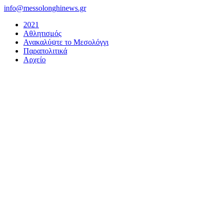
Μετάβαση
info@messolonghinews.gr
στο
2021
περιεχόμενο
Αθλητισμός
Ανακαλύψτε το Μεσολόγγι
Παραπολιτικά
Αρχείο