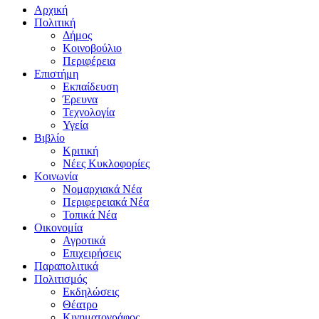
Αρχική
Πολιτική
Δήμος
Κοινοβούλιο
Περιφέρεια
Επιστήμη
Εκπαίδευση
Έρευνα
Τεχνολογία
Υγεία
Βιβλίο
Κριτική
Νέες Κυκλοφορίες
Κοινωνία
Νομαρχιακά Νέα
Περιφερειακά Νέα
Τοπικά Νέα
Οικονομία
Αγροτικά
Επιχειρήσεις
Παραπολιτικά
Πολιτισμός
Εκδηλώσεις
Θέατρο
Κινηματογράφος