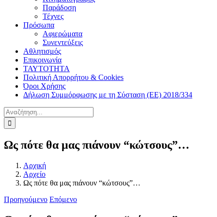
Παράδοση
Τέχνες
Πρόσωπα
Αφιερώματα
Συνεντεύξεις
Αθλητισμός
Επικοινωνία
ΤΑΥΤΟΤΗΤΑ
Πολιτική Απορρήτου & Cookies
Όροι Χρήσης
Δήλωση Συμμόρφωσης με τη Σύσταση (ΕΕ) 2018/334
Αναζήτηση
για:
Ως πότε θα μας πιάνουν “κώτσους”…
Αρχική
Αρχείο
Ως πότε θα μας πιάνουν “κώτσους”…
Προηγούμενο
Επόμενο