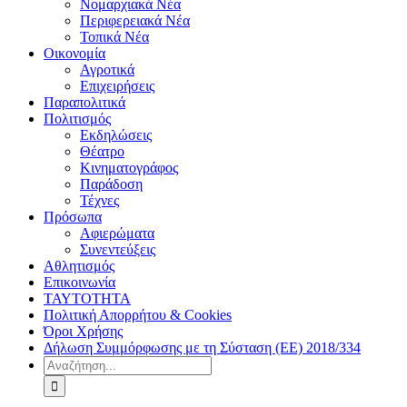
Νομαρχιακά Νέα
Περιφερειακά Νέα
Τοπικά Νέα
Οικονομία
Αγροτικά
Επιχειρήσεις
Παραπολιτικά
Πολιτισμός
Εκδηλώσεις
Θέατρο
Κινηματογράφος
Παράδοση
Τέχνες
Πρόσωπα
Αφιερώματα
Συνεντεύξεις
Αθλητισμός
Επικοινωνία
ΤΑΥΤΟΤΗΤΑ
Πολιτική Απορρήτου & Cookies
Όροι Χρήσης
Δήλωση Συμμόρφωσης με τη Σύσταση (ΕΕ) 2018/334
Αναζήτηση
για: