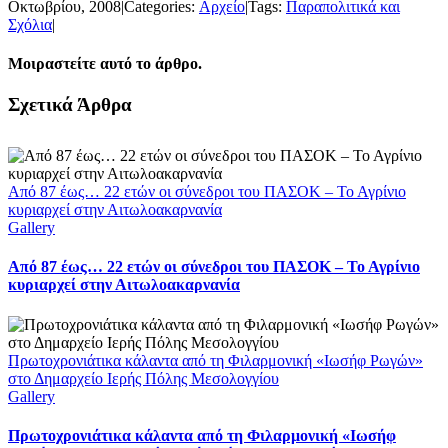
Οκτωβρίου, 2008
|
Categories:
Αρχείο
|
Tags:
Παραπολιτικά και
Σχόλια
|
Μοιραστείτε αυτό το άρθρο.
Facebook
X
LinkedIn
WhatsApp
Email
Σχετικά Άρθρα
Από 87 έως… 22 ετών οι σύνεδροι του ΠΑΣΟΚ – Το Αγρίνιο
κυριαρχεί στην Αιτωλοακαρνανία
Gallery
Από 87 έως… 22 ετών οι σύνεδροι του ΠΑΣΟΚ – Το Αγρίνιο
κυριαρχεί στην Αιτωλοακαρνανία
Πρωτοχρονιάτικα κάλαντα από τη Φιλαρμονική «Ιωσήφ Ρωγών»
στο Δημαρχείο Ιερής Πόλης Μεσολογγίου
Gallery
Πρωτοχρονιάτικα κάλαντα από τη Φιλαρμονική «Ιωσήφ