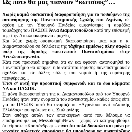
Ως πότε θα μας πιάνουν “κώτσους”…
Χωρίς καμιά ουσιαστική διαφοροποίηση για το ποθούμενο της
αυτονόμησης της Πανεπιστημιακής Σχολής στο Αγρίνιο,
σε
σχέση με τον Υπουργό Παιδείας εμφανίστηκε η αρμόδια
τομεάρχης του ΠΑΣΟΚ
Άννα Διαμαντοπούλου
κατά την επίσκεψή
της στην Αιτωλοακαρνανία προχθές.
Και λέμε χωρίς ουσιαστική διαφοροποίηση μιας και η κ.
Διαμαντοπούλου σε δηλώσεις της
τάχθηκε εμμέσως πλην σαφώς
υπέρ της ίδρυσης «ακτινωτού Πανεπιστημίου» στην
Αιτωλοακαρνανία.
Κάτι που πρακτικά σημαίνει ότι αν και εφόσον αυτονομηθεί το
Πανεπιστήμιο θα υπάρξει η δυνατότητα ίδρυσης πανεπιστημιακών
σχολών και σε άλλες πόλεις του νομού ή της ευρύτερης
περιφέρειας…
Έτσι σ’ αυτή την προοπτική συμφωνούν και τα δυο κόμματα
ΝΔ και ΠΑΣΟΚ.
Η μόνη διαφοροποίηση της κ. Διαμαντοπούλου από τον Υπουργό
Παιδείας ήταν στην ονομασία του πανεπιστημίου καθώς όπως είπε
για το ΠΑΣΟΚ αυτό θα ονομάζεται: «Αγρινίου» αντί «Δυτικής
Ελλάδας» που πρότεινε ο κ. Στυλιανίδης.
Στον απόηχο αυτών των επισκέψεων αυτό που θέλουμε να
επισημάνουμε ως MessolonghiNews – χωρίς να κατηγορηθούμε
ότι είμαστε «Κασσάνδρες» –
είναι ότι πολύ δύσκολα και μόνο με
γενναίες πολιτικές αποφάσεις θα μπορέσουν να συνυπάρξουν