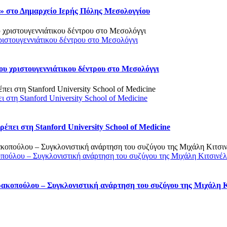
 στο Δημαρχείο Ιερής Πόλης Μεσολογγίου
ριστουγεννιάτικου δέντρου στο Μεσολόγγι
υ χριστουγεννιάτικου δέντρου στο Μεσολόγγι
στη Stanford University School of Medicine
πει στη Stanford University School of Medicine
οπούλου – Συγκλονιστική ανάρτηση του συζύγου της Μιχάλη Κιτσινέ
ρακοπούλου – Συγκλονιστική ανάρτηση του συζύγου της Μιχάλη 