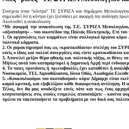
Συνέχεια στην “κόντρα” ΤΕ ΣΥΡΙΖΑ και δημάρχου Μεσολογ
σημειωθεί ότι η κόντρα έχει ξεσπάσει με αφορμή την ανάληψη πρωτ
Ακολουθεί η ανακοίνωση:
“Με αφορμή την ανακοίνωση της Τ.Ε. ΣΥΡΙΖΑ Μεσολογγίου, 
«αξιοποίηση» – του οικοπέδου της Παλιάς Ηλεκτρικής. Επί το
1. Οι οργανώσεις των κομμάτων είναι συλλογικά όργανα κύριε
πολιτικά κόμματα.
2. Οι χαρακτηρισμοί σας ως «κρατικοδίαιτα» στελέχη του ΣΥΡΙ
εσείς ο ίδιος και πολλοί συνεργάτες σας είστε κρατικοδίαιτοι 
3. Αποτελεί μείζον θέμα ηθικής και πολιτικής τάξης, οι θύτες 
Μήπως αυτά που καταμαρτυρεί η Δημοτική Αρχή περί ενδιαφερο
4. Το ποιες προτάσεις ή πρωτοβουλίες έχει καταθέσει ή αναλάβ
Νοσοκομείο, ΤΕΙ, Λιμνοθάλασσα, Ιόνια Οδός, Ακαδημία Ελευθερ
5. «Κουκουλοφόροι του σκοταδισμού» κύριε Δήμαρχε είναι εκείν
καμιά κριτική, και εξοβελίζουν κάθε διαφορετική αντίληψη. Η 
Τέλος, δεν θα μας υποδείξετε εσείς πότε και πως ένας αρχη
κινητοποιήσεις στις οποίες επιμελώς απουσιάζατε – κανένα φο
πρώτα να τακτοποιήσετε τα προβλήματα με τον δικό σας πολιτικ