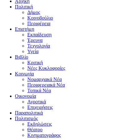
Αρχική
Πολιτική
Δήμος
Κοινοβούλιο
Περιφέρεια
Επιστήμη
Εκπαίδευση
Έρευνα
Τεχνολογία
Υγεία
Βιβλίο
Κριτική
Νέες Κυκλοφορίες
Κοινωνία
Νομαρχιακά Νέα
Περιφερειακά Νέα
Τοπικά Νέα
Οικονομία
Αγροτικά
Επιχειρήσεις
Παραπολιτικά
Πολιτισμός
Εκδηλώσεις
Θέατρο
Κινηματογράφος