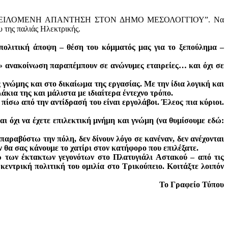
 : “ΜΙΑ ΟΦΕΙΛΟΜΕΝΗ ΑΠΑΝΤΗΣΗ ΣΤΟΝ ΔΗΜΟ ΜΕΣΟΛΟΓΓΙΟΥ”. Να
 της παλιάς Ηλεκτρικής.
ολιτική άποψη – θέση του κόμματός μας για το ξεπούλημα –
η» ανακοίνωση παραπέμπουν σε ανώνυμες εταιρείες… και όχι σε
γνώμης και στο δικαίωμα της εργασίας. Με την ίδια λογική και
άκια της και μάλιστα με ιδιαίτερα έντεχνο τρόπο.
 πίσω από την αντίδρασή του είναι εργολάβοι. Έλεος πια κύριοι.
αι όχι να έχετε επιλεκτική μνήμη και γνώμη (να θυμίσουμε εδώ:
παραβύστω την πόλη, δεν δίνουν λόγο σε κανέναν, δεν ανέχονται
 θα σας κάνουμε το χατίρι στον κατήφορο που επιλέξατε.
γω των έκτακτων γεγονότων στο Πλατυγιάλι Αστακού – από τις
κεντρική πολιτική του ομιλία στο Τρικούπειο. Κοιτάξτε λοιπόν
Το Γραφείο Τύπου