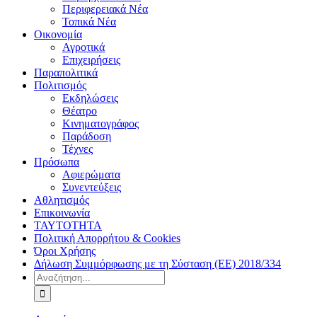
Περιφερειακά Νέα
Τοπικά Νέα
Οικονομία
Αγροτικά
Επιχειρήσεις
Παραπολιτικά
Πολιτισμός
Εκδηλώσεις
Θέατρο
Κινηματογράφος
Παράδοση
Τέχνες
Πρόσωπα
Αφιερώματα
Συνεντεύξεις
Αθλητισμός
Επικοινωνία
ΤΑΥΤΟΤΗΤΑ
Πολιτική Απορρήτου & Cookies
Όροι Χρήσης
Δήλωση Συμμόρφωσης με τη Σύσταση (ΕΕ) 2018/334
Αναζήτηση
για: