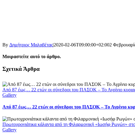
By
Δημήτριος Μαλαβέτας
|
2020-02-06T09:00:00+02:00
2 Φεβρουαρί
Μοιραστείτε αυτό το άρθρο.
Facebook
X
LinkedIn
WhatsApp
Email
Σχετικά Άρθρα
Από 87 έως… 22 ετών οι σύνεδροι του ΠΑΣΟΚ – Το Αγρίνιο κυρια
Gallery
Από 87 έως… 22 ετών οι σύνεδροι του ΠΑΣΟΚ – Το Αγρίνιο κυ
Πρωτοχρονιάτικα κάλαντα από τη Φιλαρμονική «Ιωσήφ Ρωγών» στ
Gallery