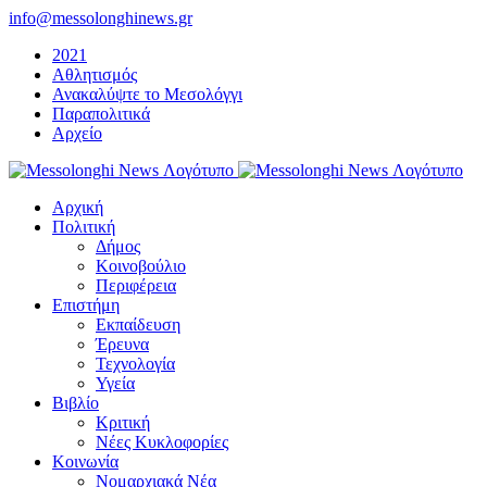
Μετάβαση
info@messolonghinews.gr
στο
2021
περιεχόμενο
Αθλητισμός
Ανακαλύψτε το Μεσολόγγι
Παραπολιτικά
Αρχείο
Αρχική
Πολιτική
Δήμος
Κοινοβούλιο
Περιφέρεια
Επιστήμη
Εκπαίδευση
Έρευνα
Τεχνολογία
Υγεία
Βιβλίο
Κριτική
Νέες Κυκλοφορίες
Κοινωνία
Νομαρχιακά Νέα