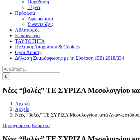
Παράδοση
Τέχνες
Πρόσωπα
Αφιερώματα
Συνεντεύξεις
Αθλητισμός
Επικοινωνία
ΤΑΥΤΟΤΗΤΑ
Πολιτική Απορρήτου & Cookies
Όροι Χρήσης
Δήλωση Συμμόρφωσης με τη Σύσταση (ΕΕ) 2018/334
Αναζήτηση
για:
Νέες “βολές” ΤΕ ΣΥΡΙΖΑ Μεσολογγίου κ
Αρχική
Αρχείο
Νέες “βολές” ΤΕ ΣΥΡΙΖΑ Μεσολογγίου κατά Αναγνωστόπου
Προηγούμενο
Επόμενο
Νέες “βολές” ΤΕ ΣΥΡΙΖΑ Μεσολογγίου κ