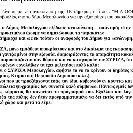
γίου δίνεται με νέα ανακοίνωση της ΤΕ σήμερα με τίτλο
οβουλίας από το δήμο Μεσολογγίου για την αξιοποίηση του οικοπέδου
ο Δήμος Μεσολογγίου εξέδωσε ανακοίνωση – απάντηση στην π
υ προκειμένου έχουμε να σημειώσουμε τα παρακάτω:
 Δήμαρχε και ως εκ τούτου οι αναφορές του Δήμου για «ανώνυμ
ΖΑ, μόνο εμπάθεια υποκρύπτουν και στο δικαίωμα της έκφρασης 
και γαντζωμένοι στην εξουσία, διαμοιράζοντας τα απαραίτητα κοκαλ
να παρουσιάζονται σαν θύματα και να κατηγορούν τον ΣΥΡΙΖΑ, ότι
μένων εργολάβων τα έχει μελετήσει πολύ καλά;
ει ο ΣΥΡΙΖΑ Μεσολογγίου, αφήστε το να το κρίνουν οι δημότες κ
ίας, Κτηματική Περιουσία Δημοσίου κ.λπ.).
οι που με προεξάρχοντα εσάς τον ίδιο, κυβερνούν εν κρυπτώ και 
απώλεια ψυχραιμίας δεν συνιστά καλό σύμβουλο. Πάντως εμείς δεν
γός κόμματος θα κανονίσει το πρόγραμμά του. Εξάλλου και λό
ρέα της πόλης δεν ήταν προγραμματισμένο να δει εκτός από την 
ό χώρο και μετά τα λέμε.