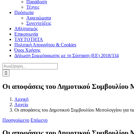
Παράδοση
Τέχνες
Πρόσωπα
Αφιερώματα
Συνεντεύξεις
Αθλητισμός
Επικοινωνία
ΤΑΥΤΟΤΗΤΑ
Πολιτική Απορρήτου & Cookies
Όροι Χρήσης
Δήλωση Συμμόρφωσης με τη Σύσταση (ΕΕ) 2018/334
Αναζήτηση
για:
Οι αποφάσεις του Δημοτικού Συμβουλίου Μ
Αρχική
Αρχείο
Οι αποφάσεις του Δημοτικού Συμβουλίου Μεσολογγίου για τι
Προηγούμενο
Επόμενο
Οι αποφάσεις του Δημοτικού Συμβουλίου Μ