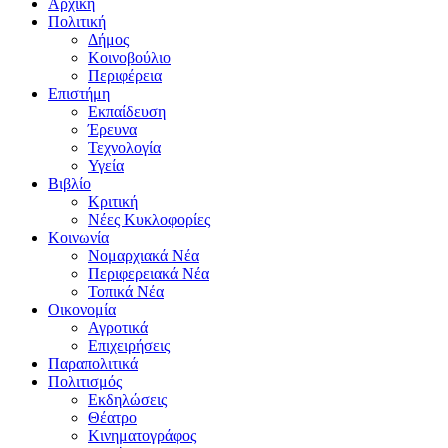
Αρχική
Πολιτική
Δήμος
Κοινοβούλιο
Περιφέρεια
Επιστήμη
Εκπαίδευση
Έρευνα
Τεχνολογία
Υγεία
Βιβλίο
Κριτική
Νέες Κυκλοφορίες
Κοινωνία
Νομαρχιακά Νέα
Περιφερειακά Νέα
Τοπικά Νέα
Οικονομία
Αγροτικά
Επιχειρήσεις
Παραπολιτικά
Πολιτισμός
Εκδηλώσεις
Θέατρο
Κινηματογράφος