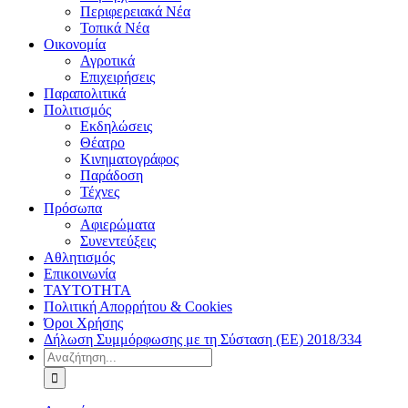
Περιφερειακά Νέα
Τοπικά Νέα
Οικονομία
Αγροτικά
Επιχειρήσεις
Παραπολιτικά
Πολιτισμός
Εκδηλώσεις
Θέατρο
Κινηματογράφος
Παράδοση
Τέχνες
Πρόσωπα
Αφιερώματα
Συνεντεύξεις
Αθλητισμός
Επικοινωνία
ΤΑΥΤΟΤΗΤΑ
Πολιτική Απορρήτου & Cookies
Όροι Χρήσης
Δήλωση Συμμόρφωσης με τη Σύσταση (ΕΕ) 2018/334
Αναζήτηση
για: