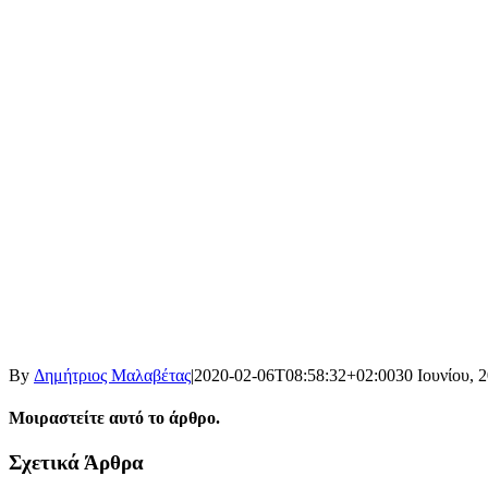
By
Δημήτριος Μαλαβέτας
|
2020-02-06T08:58:32+02:00
30 Ιουνίου, 
Μοιραστείτε αυτό το άρθρο.
Facebook
X
LinkedIn
WhatsApp
Email
Σχετικά Άρθρα