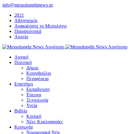
Μετάβαση
info@messolonghinews.gr
στο
2021
περιεχόμενο
Αθλητισμός
Ανακαλύψτε το Μεσολόγγι
Παραπολιτικά
Αρχείο
Αρχική
Πολιτική
Δήμος
Κοινοβούλιο
Περιφέρεια
Επιστήμη
Εκπαίδευση
Έρευνα
Τεχνολογία
Υγεία
Βιβλίο
Κριτική
Νέες Κυκλοφορίες
Κοινωνία
Νομαρχιακά Νέα