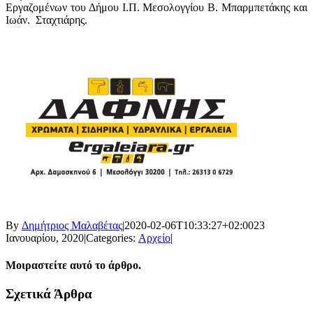
Εργαζομένων του Δήμου Ι.Π. Μεσολογγίου Β. Μπαρμπετάκης και
Ιωάν.
Σταχτιάρης.
By
Δημήτριος Μαλαβέτας
|
2020-02-06T10:33:27+02:00
23
Ιανουαρίου, 2020
|
Categories:
Αρχείο
|
Μοιραστείτε αυτό το άρθρο.
Facebook
X
LinkedIn
WhatsApp
Email
Σχετικά Άρθρα