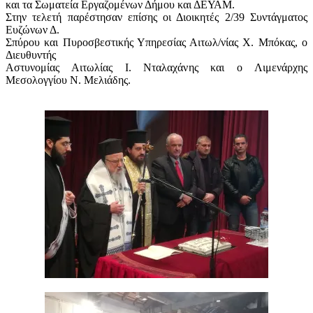
και τα Σωματεία Εργαζομένων Δήμου και ΔΕΥΑΜ.
Στην τελετή παρέστησαν επίσης οι Διοικητές 2/39 Συντάγματος
Ευζώνων Δ.
Σπύρου και Πυροσβεστικής Υπηρεσίας Αιτωλ/νίας Χ. Μπόκας, ο
Διευθυντής
Αστυνομίας Αιτωλίας Ι. Νταλαχάνης και ο Λιμενάρχης
Μεσολογγίου Ν. Μελιάδης.