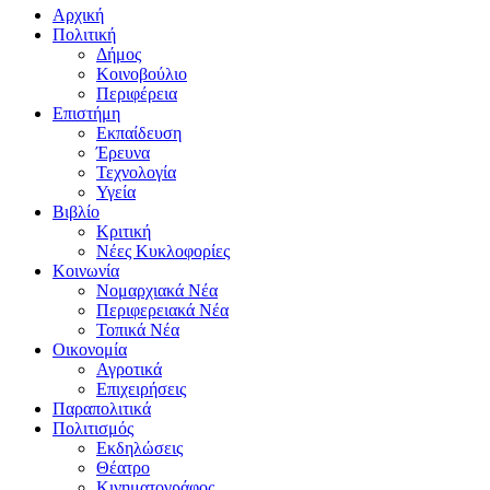
Αρχική
Πολιτική
Δήμος
Κοινοβούλιο
Περιφέρεια
Επιστήμη
Εκπαίδευση
Έρευνα
Τεχνολογία
Υγεία
Βιβλίο
Κριτική
Νέες Κυκλοφορίες
Κοινωνία
Νομαρχιακά Νέα
Περιφερειακά Νέα
Τοπικά Νέα
Οικονομία
Αγροτικά
Επιχειρήσεις
Παραπολιτικά
Πολιτισμός
Εκδηλώσεις
Θέατρο
Κινηματογράφος