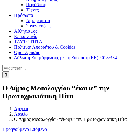
Παράδοση
Τέχνες
Πρόσωπα
Αφιερώματα
Συνεντεύξεις
Αθλητισμός
Επικοινωνία
ΤΑΥΤΟΤΗΤΑ
Πολιτική Απορρήτου & Cookies
Όροι Χρήσης
Δήλωση Συμμόρφωσης με τη Σύσταση (ΕΕ) 2018/334
Αναζήτηση
για:
Ο Δήμος Μεσολογγίου “έκοψε” την
Πρωτοχρονιάτικη Πίτα
Αρχική
Αρχείο
Ο Δήμος Μεσολογγίου “έκοψε” την Πρωτοχρονιάτικη Πίτα
Προηγούμενο
Επόμενο