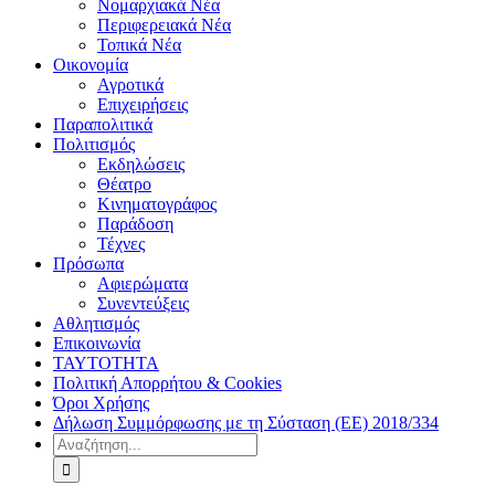
Νομαρχιακά Νέα
Περιφερειακά Νέα
Τοπικά Νέα
Οικονομία
Αγροτικά
Επιχειρήσεις
Παραπολιτικά
Πολιτισμός
Εκδηλώσεις
Θέατρο
Κινηματογράφος
Παράδοση
Τέχνες
Πρόσωπα
Αφιερώματα
Συνεντεύξεις
Αθλητισμός
Επικοινωνία
ΤΑΥΤΟΤΗΤΑ
Πολιτική Απορρήτου & Cookies
Όροι Χρήσης
Δήλωση Συμμόρφωσης με τη Σύσταση (ΕΕ) 2018/334
Αναζήτηση
για: