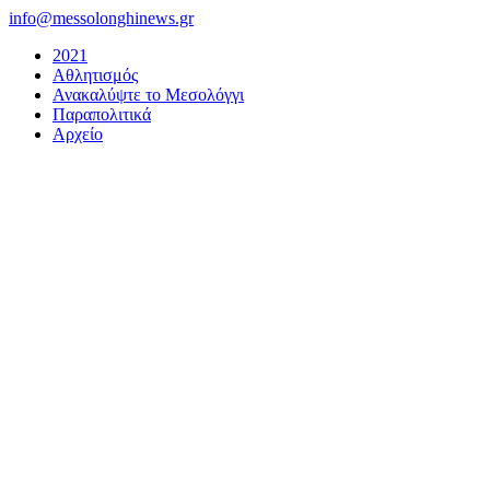
Μετάβαση
info@messolonghinews.gr
στο
2021
περιεχόμενο
Αθλητισμός
Ανακαλύψτε το Μεσολόγγι
Παραπολιτικά
Αρχείο