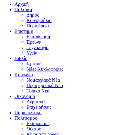
Αρχική
Πολιτική
Δήμος
Κοινοβούλιο
Περιφέρεια
Επιστήμη
Εκπαίδευση
Έρευνα
Τεχνολογία
Υγεία
Βιβλίο
Κριτική
Νέες Κυκλοφορίες
Κοινωνία
Νομαρχιακά Νέα
Περιφερειακά Νέα
Τοπικά Νέα
Οικονομία
Αγροτικά
Επιχειρήσεις
Παραπολιτικά
Πολιτισμός
Εκδηλώσεις
Θέατρο
Κινηματογράφος