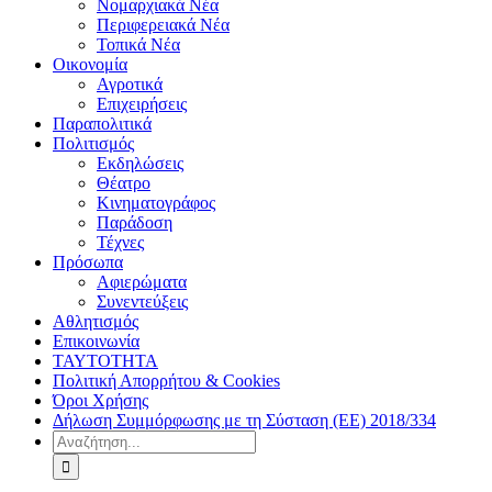
Νομαρχιακά Νέα
Περιφερειακά Νέα
Τοπικά Νέα
Οικονομία
Αγροτικά
Επιχειρήσεις
Παραπολιτικά
Πολιτισμός
Εκδηλώσεις
Θέατρο
Κινηματογράφος
Παράδοση
Τέχνες
Πρόσωπα
Αφιερώματα
Συνεντεύξεις
Αθλητισμός
Επικοινωνία
ΤΑΥΤΟΤΗΤΑ
Πολιτική Απορρήτου & Cookies
Όροι Χρήσης
Δήλωση Συμμόρφωσης με τη Σύσταση (ΕΕ) 2018/334
Αναζήτηση
για: