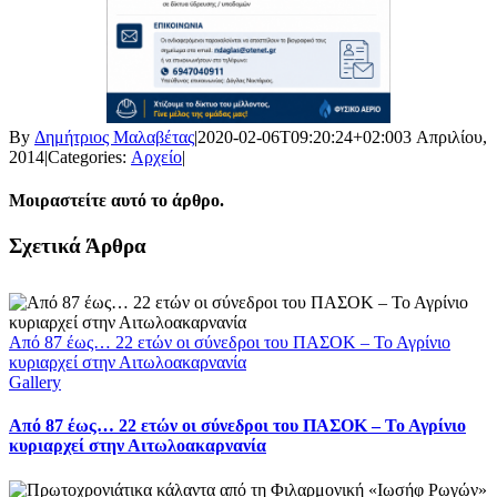
By
Δημήτριος Μαλαβέτας
|
2020-02-06T09:20:24+02:00
3 Απριλίου,
2014
|
Categories:
Αρχείο
|
Μοιραστείτε αυτό το άρθρο.
Facebook
X
LinkedIn
WhatsApp
Email
Σχετικά Άρθρα
Από 87 έως… 22 ετών οι σύνεδροι του ΠΑΣΟΚ – Το Αγρίνιο
κυριαρχεί στην Αιτωλοακαρνανία
Gallery
Από 87 έως… 22 ετών οι σύνεδροι του ΠΑΣΟΚ – Το Αγρίνιο
κυριαρχεί στην Αιτωλοακαρνανία