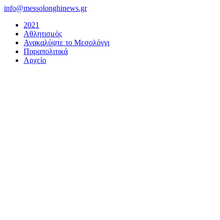
Μετάβαση
info@messolonghinews.gr
στο
2021
περιεχόμενο
Αθλητισμός
Ανακαλύψτε το Μεσολόγγι
Παραπολιτικά
Αρχείο