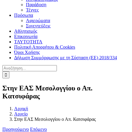
Παράδοση
Τέχνες
Πρόσωπα
Αφιερώματα
Συνεντεύξεις
Αθλητισμός
Επικοινωνία
ΤΑΥΤΟΤΗΤΑ
Πολιτική Απορρήτου & Cookies
Όροι Χρήσης
Δήλωση Συμμόρφωσης με τη Σύσταση (ΕΕ) 2018/334
Αναζήτηση
για:
Στην ΕΑΣ Μεσολογγίου ο Απ.
Κατσιφάρας
Αρχική
Αρχείο
Στην ΕΑΣ Μεσολογγίου ο Απ. Κατσιφάρας
Προηγούμενο
Επόμενο