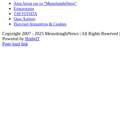
Λίγα Λόγια για το “MessolonghiNews”
Επικοινωνία
ΤΑΥΤΟΤΗΤΑ
Όροι Χρήσης
Πολιτική Απορρήτου & Cookies
Copyright 2007 - 2025 MessolonghiNews | All Rights Reserved |
Powered by
BridgIT
YouTube
Facebook
Instagram
Page load link
Go
to
Top