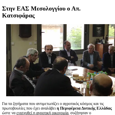
Στην ΕΑΣ Μεσολογγίου ο Απ.
Κατσιφάρας
Για τα ζητήματα που αντιμετωπίζει ο αγροτικός κόσμος και τις
πρωτοβουλίες που έχει αναλάβει
η Περιφέρεια Δυτικής Ελλάδας
ώστε να
ενισχυθεί η αγροτική οικονομία
, συζήτησαν ο