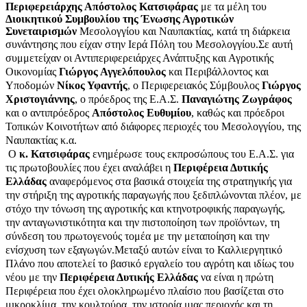
Περιφερειάρχης Απόστολος Κατσιφάρας
με τα μέλη του
Διοικητικού Συμβουλίου της Ένωσης Αγροτικών
Συνεταιρισμών
Μεσολογγίου και Ναυπακτίας, κατά τη διάρκεια
συνάντησης που είχαν στην Ιερά Πόλη του Μεσολογγίου.
Σε αυτή
συμμετείχαν οι Αντιπεριφερειάρχες Ανάπτυξης και Αγροτικής
Οικονομίας
Γιώργος Αγγελόπουλος
και Περιβάλλοντος και
Υποδομών
Νίκος Υφαντής
, ο Περιφερειακός Σύμβουλος
Γιώργος
Χριστογιάννης
, ο πρόεδρος της Ε.Α.Σ.
Παναγιώτης Ζωγράφος
και ο αντιπρόεδρος
Απόστολος Ευθυμίου
, καθώς και πρόεδροι
Τοπικών Κοινοτήτων από διάφορες περιοχές του Μεσολογγίου, της
Ναυπακτίας κ.α.
Ο
κ. Κατσιφάρας
ενημέρωσε τους εκπροσώπους του Ε.Α.Σ. για
τις πρωτοβουλίες που έχει αναλάβει η
Περιφέρεια Δυτικής
Ελλάδας
αναφερόμενος στα βασικά στοιχεία της στρατηγικής για
την στήριξη της αγροτικής παραγωγής που ξεδιπλώνονται πλέον, με
στόχο την τόνωση της αγροτικής και κτηνοτροφικής παραγωγής,
την ανταγωνιστικότητα και την πιστοποίηση των προϊόντων, τη
σύνδεση του πρωτογενούς τομέα με την μεταποίηση και την
ενίσχυση των εξαγωγών.
Μεταξύ αυτών
είναι το Καλλιεργητικό
Πλάνο που αποτελεί το βασικό εργαλείο του αγρότη και ιδίως του
νέου με την
Περιφέρεια Δυτικής Ελλάδας
να είναι η πρώτη
Περιφέρεια που έχει ολοκληρωμένο πλαίσιο που βασίζεται στο
μικροκλίμα, την κουλτούρα, την ιστορία μιας περιοχής και τη