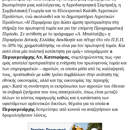
βιωσιμότητα μιας καλλιέργειας, η Αγροδιατροφική Σύμπραξη, η
Συμβολαιακή Γεωργία και το Ηλεκτρονικό Καλάθι Αγροτικών
Προϊόντων, ενώ ακολουθεί και το Δημοπρατήριο Αγροτικών
Προϊόντων.
«
Η Περιφέρεια έχει δώσει άμεση προτεραιότητα στη
στήριξη του πρωτογενή τομέα και για την επόμενη Προγραμματική
Περίοδο. Σε αντίθεση με το πρόγραμμα «Α. Μπαλτατζής» η
Περιφέρεια Δυτικής Ελλάδας διεκδίκησε και πέτυχε στο νέο Π.Ε.Π.
το 30% της χρηματοδότησης να είναι για τον πρωτογενή τομέα. Και
αυτό είναι μία πολιτική κατάκτηση για εμάς
» υπογράμμισε
ο
Περιφερειάρχης Απ. Κατσιφάρας
, συμπληρώνοντας πως «
για
εμάς αποτελεί προτεραιότητα η ενίσχυση του πρωτογενούς τομέα και
των επιχειρηματιών – αγροτών, οι οποίοι μέσα από τις καλλιέργειές
τους, προσπαθούν με κάθε τρόπο συμβάλλουν στην ανάταση της
εθνικής οικονομίας, αλλά και της οικονομίας της περιοχής
μας
».
Κατά τη συνάντηση οι εκπρόσωποι των αγροτών του έθεσαν
τα σοβαρά ζητήματα που τους απασχολούν, όπως είναι μεταξύ
άλλων το κόστος παραγωγής καθώς και η κατάσταση των
υφιστάμενων αρδευτικών δικτύων, θέματα για τα οποία
ο
Περιφερειάρχης
δεσμεύτηκε από κοινού να αναζητήσουν και
δρομολογήσουν λύσεις.