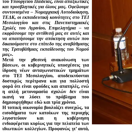
του Υπουργείου Παιδείας, είναι απαξιωτικές
και προσβλητικές για όλους μας. Οφείλουμε
συντονισμένα – Νομαρχιακή Αυτοδιοίκηση,
ΤΕΔΚ, οι εκπαιδευτική κοινότητες στο ΤΕΙ
Μεσολογγίου και στις Πανεπιστημιακές
Σχολές του Αγρινίου, Επιμελητήρια – να
εκφράσουμε την αντίθεσή μας σε αυτές και
να απαιτήσουμε την απόκτηση αυτών που
δικαιούμαστε στο επίπεδο της αναβάθμισης
της Τριτοβάθμιας εκπαίδευσης του Νομού
μας».
Μετά την χθεσινή ανακοίνωση των
βάσεων, οι κυβερνητικές υποσχέσεις για
ίδρυση νέων ανταγωνιστικών τμημάτων
στο ΤΕΙ Μεσολογγίου, αποδεικνύονται
δυστυχώς περίτρανα και για πολλοστή
φορά ότι είναι φρούδες και απατηλές, ενώ
η απλή μετονομασία σχολών δεν είναι
ικανή να λύσει το πρόβλημα που
δημιουργήθηκε εδώ και τρία χρόνια.
Η τοπική οικονομία βουλιάζει συνεχώς, τα
εισοδήματα των κατοίκων της περιοχής
λιγοστεύουν και η κυβέρνηση
ενδιαφέρεται κυρίως για την πελατεία των
ιδιωτικών κολλεγίων. Προφανώς γι’ αυτά,