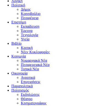
Αρχική
Πολιτική
Δήμος
Κοινοβούλιο
Περιφέρεια
Επιστήμη
Εκπαίδευση
Έρευνα
Τεχνολογία
Υγεία
Βιβλίο
Κριτική
Νέες Κυκλοφορίες
Κοινωνία
Νομαρχιακά Νέα
Περιφερειακά Νέα
Τοπικά Νέα
Οικονομία
Αγροτικά
Επιχειρήσεις
Παραπολιτικά
Πολιτισμός
Εκδηλώσεις
Θέατρο
Κινηματογράφος