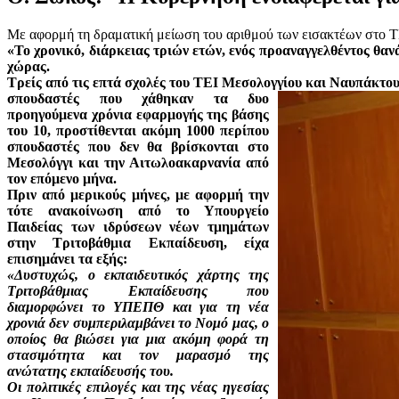
Με αφορμή τη δραματική μείωση του αριθμού των εισακτέων στο 
«Το χρονικό, διάρκειας τριών ετών, ενός προαναγγελθέντος θα
χώρας.
Τρείς από τις επτά σχολές του ΤΕΙ Μεσολογγίου και Ναυπάκτο
σπουδαστές που χάθηκαν τα δυο
προηγούμενα χρόνια εφαρμογής της βάσης
του 10, προστίθενται ακόμη 1000 περίπου
σπουδαστές που δεν θα βρίσκονται στο
Μεσολόγγι και την Αιτωλοακαρνανία από
τον επόμενο μήνα.
Πριν από μερικούς μήνες, με αφορμή την
τότε ανακοίνωση από το Υπουργείο
Παιδείας των ιδρύσεων νέων τμημάτων
στην Τριτοβάθμια Εκπαίδευση, είχα
επισημάνει τα εξής:
«Δυστυχώς, ο εκπαιδευτικός χάρτης της
Τριτοβάθμιας Εκπαίδευσης που
διαμορφώνει το ΥΠΕΠΘ και για τη νέα
χρονιά δεν συμπεριλαμβάνει το Νομό μας, ο
οποίος θα βιώσει για μια ακόμη φορά τη
στασιμότητα και τον μαρασμό της
ανώτατης εκπαίδευσής του.
Οι πολιτικές επιλογές και της νέας ηγεσίας