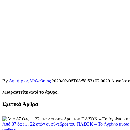
By
Δημήτριος Μαλαβέτας
|
2020-02-06T08:58:53+02:00
29 Αυγούστο
Μοιραστείτε αυτό το άρθρο.
Facebook
X
LinkedIn
WhatsApp
Email
Σχετικά Άρθρα
Από 87 έως… 22 ετών οι σύνεδροι του ΠΑΣΟΚ – Το Αγρίνιο κυρια
Gallery