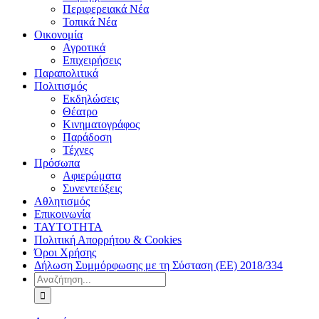
Περιφερειακά Νέα
Τοπικά Νέα
Οικονομία
Αγροτικά
Επιχειρήσεις
Παραπολιτικά
Πολιτισμός
Εκδηλώσεις
Θέατρο
Κινηματογράφος
Παράδοση
Τέχνες
Πρόσωπα
Αφιερώματα
Συνεντεύξεις
Αθλητισμός
Επικοινωνία
ΤΑΥΤΟΤΗΤΑ
Πολιτική Απορρήτου & Cookies
Όροι Χρήσης
Δήλωση Συμμόρφωσης με τη Σύσταση (ΕΕ) 2018/334
Αναζήτηση
για: