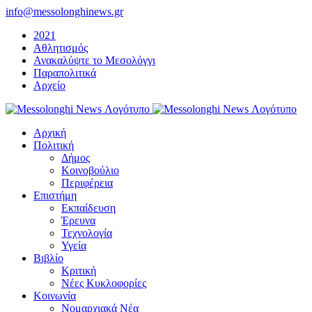
Μετάβαση
info@messolonghinews.gr
στο
2021
περιεχόμενο
Αθλητισμός
Ανακαλύψτε το Μεσολόγγι
Παραπολιτικά
Αρχείο
Αρχική
Πολιτική
Δήμος
Κοινοβούλιο
Περιφέρεια
Επιστήμη
Εκπαίδευση
Έρευνα
Τεχνολογία
Υγεία
Βιβλίο
Κριτική
Νέες Κυκλοφορίες
Κοινωνία
Νομαρχιακά Νέα