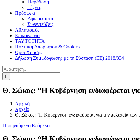
Παράδοση
Τέχνες
Πρόσωπα
Αφιερώματα
Συνεντεύξεις
Αθλητισμός
Επικοινωνία
ΤΑΥΤΟΤΗΤΑ
Πολιτική Απορρήτου & Cookies
Όροι Χρήσης
Δήλωση Συμμόρφωσης με τη Σύσταση (ΕΕ) 2018/334
Αναζήτηση
για:
Θ. Σώκος: “Η Κυβέρνηση ενδιαφέρεται για
Αρχική
Αρχείο
Θ. Σώκος: “Η Κυβέρνηση ενδιαφέρεται για την πελατεία των 
Προηγούμενο
Επόμενο
Θ. Σώκος: “Η Κυβέρνηση ενδιαφέρεται για