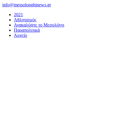
Μετάβαση
info@messolonghinews.gr
στο
2021
περιεχόμενο
Αθλητισμός
Ανακαλύψτε το Μεσολόγγι
Παραπολιτικά
Αρχείο