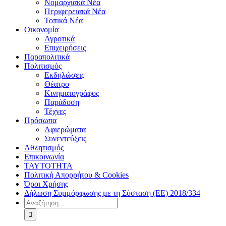
Νομαρχιακά Νέα
Περιφερειακά Νέα
Τοπικά Νέα
Οικονομία
Αγροτικά
Επιχειρήσεις
Παραπολιτικά
Πολιτισμός
Εκδηλώσεις
Θέατρο
Κινηματογράφος
Παράδοση
Τέχνες
Πρόσωπα
Αφιερώματα
Συνεντεύξεις
Αθλητισμός
Επικοινωνία
ΤΑΥΤΟΤΗΤΑ
Πολιτική Απορρήτου & Cookies
Όροι Χρήσης
Δήλωση Συμμόρφωσης με τη Σύσταση (ΕΕ) 2018/334
Αναζήτηση
για: