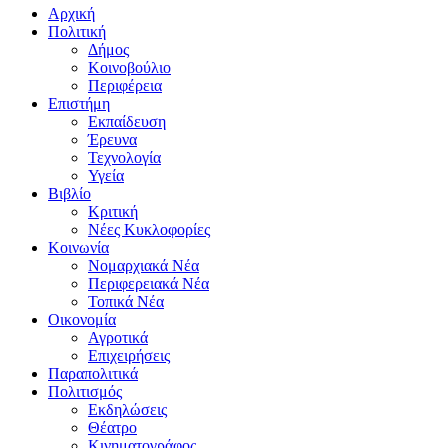
Αρχική
Πολιτική
Δήμος
Κοινοβούλιο
Περιφέρεια
Επιστήμη
Εκπαίδευση
Έρευνα
Τεχνολογία
Υγεία
Βιβλίο
Κριτική
Νέες Κυκλοφορίες
Κοινωνία
Νομαρχιακά Νέα
Περιφερειακά Νέα
Τοπικά Νέα
Οικονομία
Αγροτικά
Επιχειρήσεις
Παραπολιτικά
Πολιτισμός
Εκδηλώσεις
Θέατρο
Κινηματογράφος