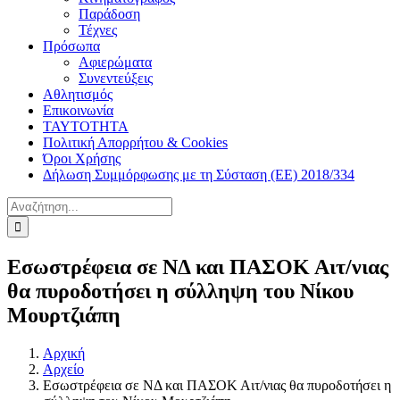
Παράδοση
Τέχνες
Πρόσωπα
Αφιερώματα
Συνεντεύξεις
Αθλητισμός
Επικοινωνία
ΤΑΥΤΟΤΗΤΑ
Πολιτική Απορρήτου & Cookies
Όροι Χρήσης
Δήλωση Συμμόρφωσης με τη Σύσταση (ΕΕ) 2018/334
Αναζήτηση
για:
Εσωστρέφεια σε ΝΔ και ΠΑΣΟΚ Αιτ/νιας
θα πυροδοτήσει η σύλληψη του Νίκου
Μουρτζιάπη
Αρχική
Αρχείο
Εσωστρέφεια σε ΝΔ και ΠΑΣΟΚ Αιτ/νιας θα πυροδοτήσει η