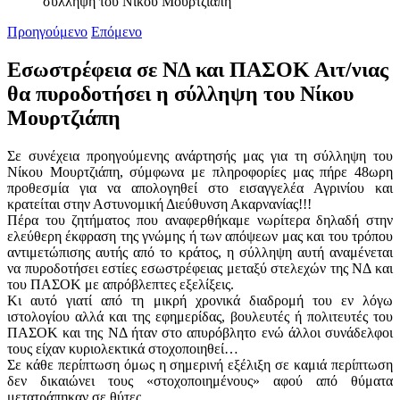
σύλληψη του Νίκου Μουρτζιάπη
Προηγούμενο
Επόμενο
Εσωστρέφεια σε ΝΔ και ΠΑΣΟΚ Αιτ/νιας
θα πυροδοτήσει η σύλληψη του Νίκου
Μουρτζιάπη
Σε συνέχεια προηγούμενης ανάρτησής μας για τη σύλληψη του
Νίκου Μουρτζιάπη, σύμφωνα με πληροφορίες μας πήρε 48ωρη
προθεσμία για να απολογηθεί στο εισαγγελέα Αγρινίου και
κρατείται στην Αστυνομική Διεύθυνση Ακαρνανίας!!!
Πέρα του ζητήματος που αναφερθήκαμε νωρίτερα δηλαδή στην
ελεύθερη έκφραση της γνώμης ή των απόψεων μας και του τρόπου
αντιμετώπισης αυτής από το κράτος, η σύλληψη αυτή αναμένεται
να πυροδοτήσει εστίες εσωστρέφειας μεταξύ στελεχών της ΝΔ και
του ΠΑΣΟΚ με απρόβλεπτες εξελίξεις.
Κι αυτό γιατί από τη μικρή χρονικά διαδρομή του εν λόγω
ιστολογίου αλλά και της εφημερίδας, βουλευτές ή πολιτευτές του
ΠΑΣΟΚ και της ΝΔ ήταν στο απυρόβλητο ενώ άλλοι συνάδελφοι
τους είχαν κυριολεκτικά στοχοποιηθεί…
Σε κάθε περίπτωση όμως η σημερινή εξέλιξη σε καμιά περίπτωση
δεν δικαιώνει τους «στοχοποιημένους» αφού από θύματα
μετατράπηκαν σε θύτες…