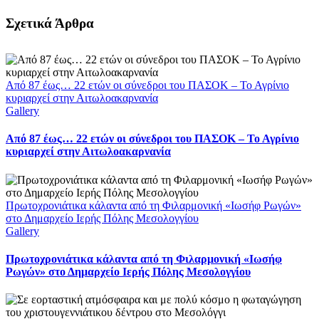
Facebook
X
LinkedIn
WhatsApp
Email
Σχετικά Άρθρα
Από 87 έως… 22 ετών οι σύνεδροι του ΠΑΣΟΚ – Το Αγρίνιο
κυριαρχεί στην Αιτωλοακαρνανία
Gallery
Από 87 έως… 22 ετών οι σύνεδροι του ΠΑΣΟΚ – Το Αγρίνιο
κυριαρχεί στην Αιτωλοακαρνανία
Πρωτοχρονιάτικα κάλαντα από τη Φιλαρμονική «Ιωσήφ Ρωγών»
στο Δημαρχείο Ιερής Πόλης Μεσολογγίου
Gallery
Πρωτοχρονιάτικα κάλαντα από τη Φιλαρμονική «Ιωσήφ
Ρωγών» στο Δημαρχείο Ιερής Πόλης Μεσολογγίου