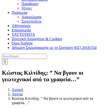
Παράδοση
Τέχνες
Πρόσωπα
Αφιερώματα
Συνεντεύξεις
Αθλητισμός
Επικοινωνία
ΤΑΥΤΟΤΗΤΑ
Πολιτική Απορρήτου & Cookies
Όροι Χρήσης
Δήλωση Συμμόρφωσης με τη Σύσταση (ΕΕ) 2018/334
Αναζήτηση
για:
Κώστας Κιλτίδης: ” Να βγουν οι
γεωτεχνικοί από τα γραφεία…”
Αρχική
Αρχείο
Κώστας Κιλτίδης: ” Να βγουν οι γεωτεχνικοί από τα
γραφεία…”