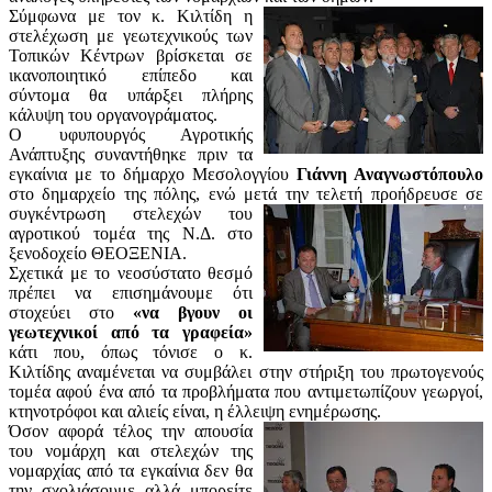
Σύμφωνα με τον κ. Κιλτίδη η
στελέχωση με γεωτεχνικούς των
Τοπικών Κέντρων βρίσκεται σε
ικανοποιητικό επίπεδο και
σύντομα θα υπάρξει πλήρης
κάλυψη του οργανογράματος.
Ο υφυπουργός Αγροτικής
Ανάπτυξης συναντήθηκε πριν τα
εγκαίνια με το δήμαρχο Μεσολογγίου
Γιάννη Αναγνωστόπουλο
στο δημαρχείο της πόλης, ενώ μετά την τελετή π
ροήδρευσε σε
συγκέντρωση στελεχών του
αγροτικού τομέα της Ν.Δ. στο
ξενοδοχείο ΘΕΟΞΕΝΙΑ.
Σχετικά με το νεοσύστατο θεσμό
πρέπει να επισημάνουμε ότι
στοχεύει στο
«να βγουν οι
γεωτεχνικοί από τα γραφεία»
κάτι που, όπως τόνισε ο κ.
Κιλτίδης αναμένεται να συμβάλει στην στήριξη του πρωτογενούς
τομέα αφού ένα από τα προβλήματα που αντιμετωπίζουν γεωργοί,
κτηνοτρόφοι και αλιείς είναι, η έλλειψη ενημέρωσης.
Όσον αφορά τέλος την απουσία
του νομάρχη και στελεχών της
νομαρχίας από τα εγκαίνια δεν θα
την σχολιάσουμε αλλά μπορείτε