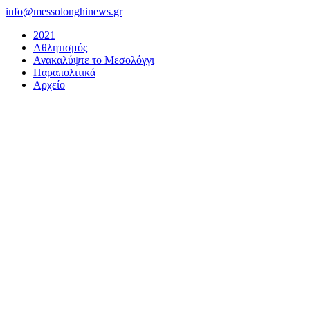
Μετάβαση
info@messolonghinews.gr
στο
2021
περιεχόμενο
Αθλητισμός
Ανακαλύψτε το Μεσολόγγι
Παραπολιτικά
Αρχείο