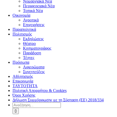
Νομαρχιακά Νέα
Περιφερειακά Νέα
Τοπικά Νέα
Οικονομία
Αγροτικά
Επιχειρήσεις
Παραπολιτικά
Πολιτισμός
Εκδηλώσεις
Θέατρο
Κινηματογράφος
Παράδοση
Τέχνες
Πρόσωπα
Αφιερώματα
Συνεντεύξεις
Αθλητισμός
Επικοινωνία
ΤΑΥΤΟΤΗΤΑ
Πολιτική Απορρήτου & Cookies
Όροι Χρήσης
Δήλωση Συμμόρφωσης με τη Σύσταση (ΕΕ) 2018/334
Αναζήτηση
για: