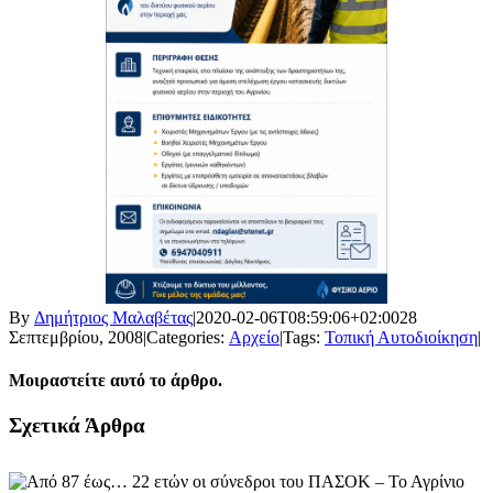
By
Δημήτριος Μαλαβέτας
|
2020-02-06T08:59:06+02:00
28
Σεπτεμβρίου, 2008
|
Categories:
Αρχείο
|
Tags:
Τοπική Αυτοδιοίκηση
|
Μοιραστείτε αυτό το άρθρο.
Facebook
X
LinkedIn
WhatsApp
Email
Σχετικά Άρθρα