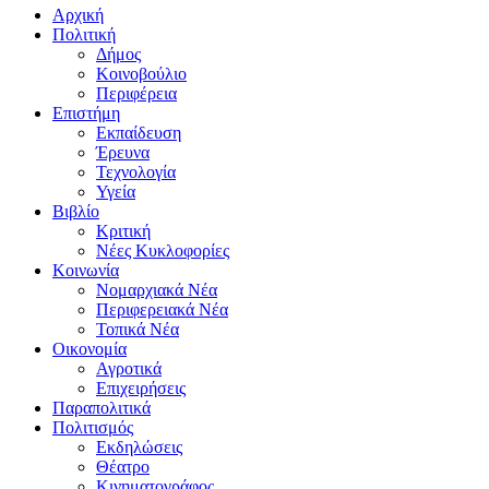
Αρχική
Πολιτική
Δήμος
Κοινοβούλιο
Περιφέρεια
Επιστήμη
Εκπαίδευση
Έρευνα
Τεχνολογία
Υγεία
Βιβλίο
Κριτική
Νέες Κυκλοφορίες
Κοινωνία
Νομαρχιακά Νέα
Περιφερειακά Νέα
Τοπικά Νέα
Οικονομία
Αγροτικά
Επιχειρήσεις
Παραπολιτικά
Πολιτισμός
Εκδηλώσεις
Θέατρο
Κινηματογράφος