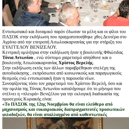
Εντυπωσιακό και δυναμικό παρόν έδωσαν τα μέλη και οι φίλοι του
ΠΑΣΟΚ στην εκδήλωση που πραγματοποιήθηκε χθες Δευτέρα στο
Αγρίνιο από την επιτροπή Αιτωλοακαρνανίας για την στήριξη του
ΕΥΑΓΓΕΛΟΥ ΒΕΝΙΖΕΛΟΥ.
Κεντρική ομιλήτρια στην εκδήλωση ήταν η βουλευτής Φθιώτιδας
Τόνια Αντωνίου
, ενώ σύντομο χαιρετισμό απηύθυνε και ο
βουλευτής Αιτωλοακαρνανίας
Χρίστος Βερελής
.
Στην εκδήλωση εκτός των άλλων παραβρέθηκαν στελέχη της
αυτοδιοίκησης , εκπρόσωποι από κοινωνικούς και παραγωγικούς
θεσμούς ενώ εντυπωσιακή ήταν η παρουσία νέων.
Συνοψίζοντας τόσο τον χαιρετισμό του Χρίστου Βερελή, όσο και
την ομιλία της Τόνιας Αντωνίου καταλήγουμε ότι το μήνυμα που
στέλνει η «πλευρά» Βενιζέλου για την εκλογική διαδικασία της
προσεχούς Κυριακής είναι:
«Το ΠΑΣΟΚ της 12ης Νοεμβρίου θα είναι ελεύθερο από
μηχανισμούς και ευκαιριακούς διαπραγματευτές προσωπικών
φιλοδοξιών, θα είναι απαλλαγμένο από καθεστωτ
ικές