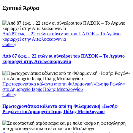
Facebook
X
LinkedIn
WhatsApp
Email
Σχετικά Άρθρα
Από 87 έως… 22 ετών οι σύνεδροι του ΠΑΣΟΚ – Το Αγρίνιο
κυριαρχεί στην Αιτωλοακαρνανία
Gallery
Από 87 έως… 22 ετών οι σύνεδροι του ΠΑΣΟΚ – Το Αγρίνιο
κυριαρχεί στην Αιτωλοακαρνανία
Πρωτοχρονιάτικα κάλαντα από τη Φιλαρμονική «Ιωσήφ Ρωγών»
στο Δημαρχείο Ιερής Πόλης Μεσολογγίου
Gallery
Πρωτοχρονιάτικα κάλαντα από τη Φιλαρμονική «Ιωσήφ
Ρωγών» στο Δημαρχείο Ιερής Πόλης Μεσολογγίου