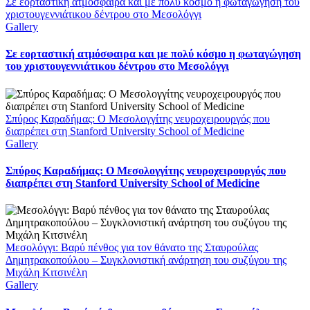
Σε εορταστική ατμόσφαιρα και με πολύ κόσμο η φωταγώγηση του
χριστουγεννιάτικου δέντρου στο Μεσολόγγι
Gallery
Σε εορταστική ατμόσφαιρα και με πολύ κόσμο η φωταγώγηση
του χριστουγεννιάτικου δέντρου στο Μεσολόγγι
Σπύρος Καραδήμας: Ο Μεσολογγίτης νευροχειρουργός που
διαπρέπει στη Stanford University School of Medicine
Gallery
Σπύρος Καραδήμας: Ο Μεσολογγίτης νευροχειρουργός που
διαπρέπει στη Stanford University School of Medicine
Μεσολόγγι: Βαρύ πένθος για τον θάνατο της Σταυρούλας
Δημητρακοπούλου – Συγκλονιστική ανάρτηση του συζύγου της
Μιχάλη Κιτσινέλη
Gallery