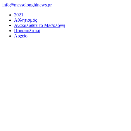
Μετάβαση
info@messolonghinews.gr
στο
2021
περιεχόμενο
Αθλητισμός
Ανακαλύψτε το Μεσολόγγι
Παραπολιτικά
Αρχείο