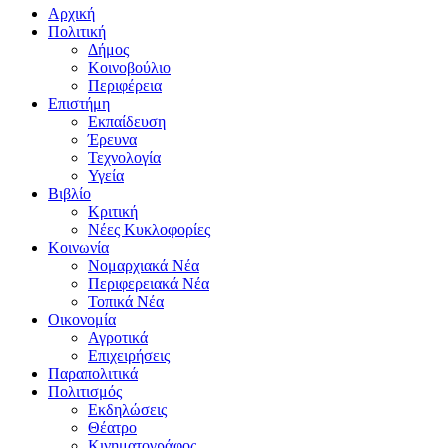
Αρχική
Πολιτική
Δήμος
Κοινοβούλιο
Περιφέρεια
Επιστήμη
Εκπαίδευση
Έρευνα
Τεχνολογία
Υγεία
Βιβλίο
Κριτική
Νέες Κυκλοφορίες
Κοινωνία
Νομαρχιακά Νέα
Περιφερειακά Νέα
Τοπικά Νέα
Οικονομία
Αγροτικά
Επιχειρήσεις
Παραπολιτικά
Πολιτισμός
Εκδηλώσεις
Θέατρο
Κινηματογράφος