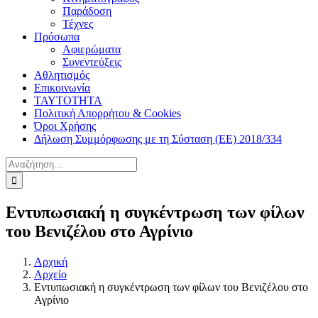
Παράδοση
Τέχνες
Πρόσωπα
Αφιερώματα
Συνεντεύξεις
Αθλητισμός
Επικοινωνία
ΤΑΥΤΟΤΗΤΑ
Πολιτική Απορρήτου & Cookies
Όροι Χρήσης
Δήλωση Συμμόρφωσης με τη Σύσταση (ΕΕ) 2018/334
Αναζήτηση
για:
Εντυπωσιακή η συγκέντρωση των φίλων
του Βενιζέλου στο Αγρίνιο
Αρχική
Αρχείο
Εντυπωσιακή η συγκέντρωση των φίλων του Βενιζέλου στο
Αγρίνιο