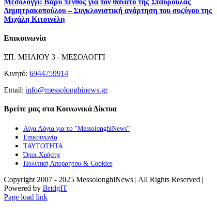
Μεσολόγγι: Βαρύ πένθος για τον θάνατο της Σταυρούλας
Δημητρακοπούλου – Συγκλονιστική ανάρτηση του συζύγου της
Μιχάλη Κιτσινέλη
Επικοινωνία
ΣΠ. ΜΗΛΙΟΥ 3 - ΜΕΣΟΛΟΓΓΙ
Κινητό:
6944759914
Email:
info@messolonghinews.gr
Βρείτε μας στα Κοινωνικά Δίκτυα
Λίγα Λόγια για το “MessolonghiNews”
Επικοινωνία
ΤΑΥΤΟΤΗΤΑ
Όροι Χρήσης
Πολιτική Απορρήτου & Cookies
Copyright 2007 - 2025 MessolonghiNews | All Rights Reserved |
Powered by
BridgIT
YouTube
Facebook
Instagram
Page load link
Go
to