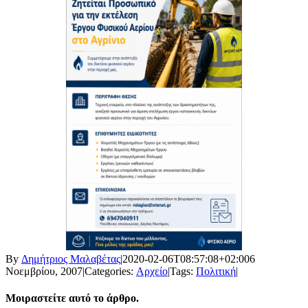
By
Δημήτριος Μαλαβέτας
|
2020-02-06T08:57:08+02:00
6
Νοεμβρίου, 2007
|
Categories:
Αρχείο
|
Tags:
Πολιτική
|
Μοιραστείτε αυτό το άρθρο.