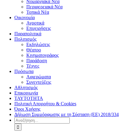
Νομαρχιακά Νέα
Περιφερειακά Νέα
Τοπικά Νέα
Οικονομία
Αγροτικά
Επιχειρήσεις
Παραπολιτικά
Πολιτισμός
Εκδηλώσεις
Θέατρο
Κινηματογράφος
Παράδοση
Τέχνες
Πρόσωπα
Αφιερώματα
Συνεντεύξεις
Αθλητισμός
Επικοινωνία
ΤΑΥΤΟΤΗΤΑ
Πολιτική Απορρήτου & Cookies
Όροι Χρήσης
Δήλωση Συμμόρφωσης με τη Σύσταση (ΕΕ) 2018/334
Αναζήτηση
για: