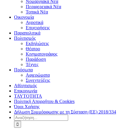
Νομαρχιακά Νέα
Περιφερειακά Νέα
Τοπικά Νέα
Οικονομία
Αγροτικά
Επιχειρήσεις
Παραπολιτικά
Πολιτισμός
Εκδηλώσεις
Θέατρο
Κινηματογράφος
Παράδοση
Τέχνες
Πρόσωπα
Αφιερώματα
Συνεντεύξεις
Αθλητισμός
Επικοινωνία
ΤΑΥΤΟΤΗΤΑ
Πολιτική Απορρήτου & Cookies
Όροι Χρήσης
Δήλωση Συμμόρφωσης με τη Σύσταση (ΕΕ) 2018/334
Αναζήτηση
για: