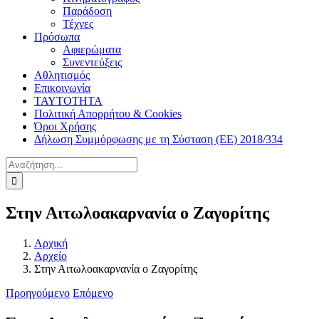
Παράδοση
Τέχνες
Πρόσωπα
Αφιερώματα
Συνεντεύξεις
Αθλητισμός
Επικοινωνία
ΤΑΥΤΟΤΗΤΑ
Πολιτική Απορρήτου & Cookies
Όροι Χρήσης
Δήλωση Συμμόρφωσης με τη Σύσταση (ΕΕ) 2018/334
Αναζήτηση
για:
Στην Αιτωλοακαρνανία ο Ζαγορίτης
Αρχική
Αρχείο
Στην Αιτωλοακαρνανία ο Ζαγορίτης
Προηγούμενο
Επόμενο