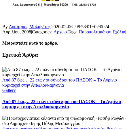
By
Δημήτριος Μαλαβέτας
|
2020-02-06T08:58:01+02:00
24
Απριλίου, 2008
|
Categories:
Αρχείο
|
Tags:
Παραπολιτικά και Σχόλια
|
Μοιραστείτε αυτό το άρθρο.
Facebook
X
LinkedIn
WhatsApp
Email
Σχετικά Άρθρα
Από 87 έως… 22 ετών οι σύνεδροι του ΠΑΣΟΚ – Το Αγρίνιο
κυριαρχεί στην Αιτωλοακαρνανία
Gallery
Από 87 έως… 22 ετών οι σύνεδροι του ΠΑΣΟΚ – Το Αγρίνιο
κυριαρχεί στην Αιτωλοακαρνανία
Πρωτοχρονιάτικα κάλαντα από τη Φιλαρμονική «Ιωσήφ Ρωγών»