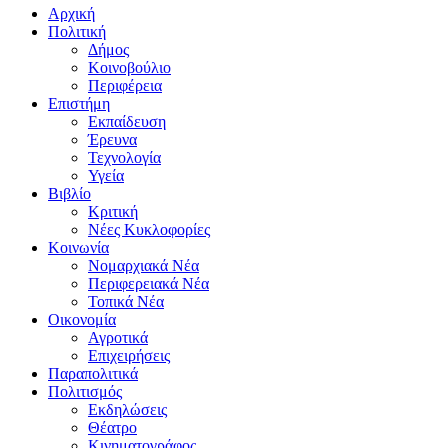
Αρχική
Πολιτική
Δήμος
Κοινοβούλιο
Περιφέρεια
Επιστήμη
Εκπαίδευση
Έρευνα
Τεχνολογία
Υγεία
Βιβλίο
Κριτική
Νέες Κυκλοφορίες
Κοινωνία
Νομαρχιακά Νέα
Περιφερειακά Νέα
Τοπικά Νέα
Οικονομία
Αγροτικά
Επιχειρήσεις
Παραπολιτικά
Πολιτισμός
Εκδηλώσεις
Θέατρο
Κινηματογράφος