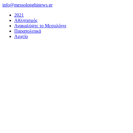
Μετάβαση
info@messolonghinews.gr
στο
2021
περιεχόμενο
Αθλητισμός
Ανακαλύψτε το Μεσολόγγι
Παραπολιτικά
Αρχείο