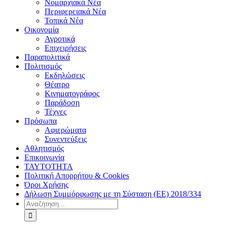
Νομαρχιακά Νέα
Περιφερειακά Νέα
Τοπικά Νέα
Οικονομία
Αγροτικά
Επιχειρήσεις
Παραπολιτικά
Πολιτισμός
Εκδηλώσεις
Θέατρο
Κινηματογράφος
Παράδοση
Τέχνες
Πρόσωπα
Αφιερώματα
Συνεντεύξεις
Αθλητισμός
Επικοινωνία
ΤΑΥΤΟΤΗΤΑ
Πολιτική Απορρήτου & Cookies
Όροι Χρήσης
Δήλωση Συμμόρφωσης με τη Σύσταση (ΕΕ) 2018/334
Αναζήτηση
για: