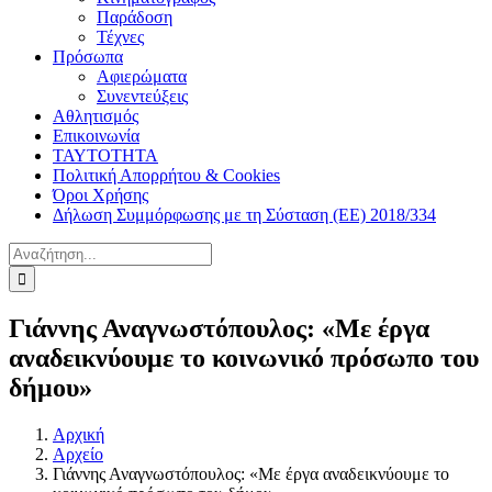
Παράδοση
Τέχνες
Πρόσωπα
Αφιερώματα
Συνεντεύξεις
Αθλητισμός
Επικοινωνία
ΤΑΥΤΟΤΗΤΑ
Πολιτική Απορρήτου & Cookies
Όροι Χρήσης
Δήλωση Συμμόρφωσης με τη Σύσταση (ΕΕ) 2018/334
Αναζήτηση
για:
Γιάννης Αναγνωστόπουλος: «Με έργα
αναδεικνύουμε το κοινωνικό πρόσωπο του
δήμου»
Αρχική
Αρχείο
Γιάννης Αναγνωστόπουλος: «Με έργα αναδεικνύουμε το