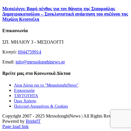
Μεσολόγγι: Βαρύ πένθος για τον θάνατο της Σταυρούλας
Δημητρακοπούλου – Συγκλονιστική ανάρτηση του συζύγου της
Μιχάλη Κιτσινέλη
Επικοινωνία
ΣΠ. ΜΗΛΙΟΥ 3 - ΜΕΣΟΛΟΓΓΙ
Κινητό:
6944759914
Email:
info@messolonghinews.gr
Βρείτε μας στα Κοινωνικά Δίκτυα
Λίγα Λόγια για το “MessolonghiNews”
Επικοινωνία
ΤΑΥΤΟΤΗΤΑ
Όροι Χρήσης
Πολιτική Απορρήτου & Cookies
Copyright 2007 - 2025 MessolonghiNews | All Rights Reserved |
Powered by
BridgIT
YouTube
Facebook
Instagram
Page load link