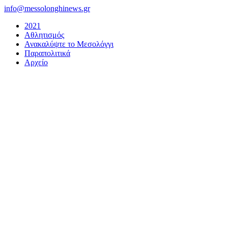
Μετάβαση
info@messolonghinews.gr
στο
2021
περιεχόμενο
Αθλητισμός
Ανακαλύψτε το Μεσολόγγι
Παραπολιτικά
Αρχείο