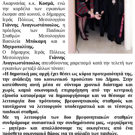
Ακαρνανίας κ.κ.
Κοσμά,
ενώ
την κορδέλα των εγκαινίων
έκοψαν από κοινού, ο δήμαρχος
Ιεράς Πόλεως Μεσολογγίου
Γιάννης Αναγνωστόπουλος
, η
πρόεδρος των Παιδικών
Σταθμών Μεσολογγίου
Βασιλεία
Μπόκαρη
και ο
Μητροπολίτης.
Ο δήμαρχος Ιεράς Πόλεως
Μεσολογγίου
Γιάννης
Αναγνωστόπουλος
απευθύνοντας χαιρετισμό κατά την τελετή των
εγκαινίων μεταξύ άλλων τόνισε:
«Η δημοτική μας αρχή έχει θέσει ως κύρια προτεραιότητά της,
την ανάδειξη του κοινωνικού προσώπου του Δήμου. Στην
κατεύθυνση αυτή μέσα σε σύντομο χρονικό διάστημα και
χωρίς καμιά οικονομική επιχορήγηση από την κεντρική
εξουσία καταφέραμε να δημιουργήσουμε και να θέσουμε σε
λειτουργία δυο πρότυπους βρεφονηπιακούς σταθμούς και
ταυτόχρονα να λειτουργούν υποδειγματικά και οι τέσσερις
παιδικοί σταθμοί.
Με τη λειτουργία των δυο βρεφονηπιακών σταθμών
συνδράμ
ουμε ουσιαστικά την συνδημότισσα μας, «εργαζόμενη
– μητέρα» και απαλλάσσουμε τις οικογένειες από ένα
πρόσθετο οικονομικό βάρος για τη φύλαξη των παιδιών.