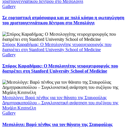
χριστουγεννιάτικου δέντρου στο Μεσολόγγι
Gallery
Σε εορταστική ατμόσφαιρα και με πολύ κόσμο η φωταγώγηση
του χριστουγεννιάτικου δέντρου στο Μεσολόγγι
Σπύρος Καραδήμας: Ο Μεσολογγίτης νευροχειρουργός που
διαπρέπει στη Stanford University School of Medicine
Gallery
Σπύρος Καραδήμας: Ο Μεσολογγίτης νευροχειρουργός που
διαπρέπει στη Stanford University School of Medicine
Μεσολόγγι: Βαρύ πένθος για τον θάνατο της Σταυρούλας
Δημητρακοπούλου – Συγκλονιστική ανάρτηση του συζύγου της
Μιχάλη Κιτσινέλη
Gallery
Μεσολόγγι: Βαρύ πένθος για τον θάνατο της Σταυρούλας