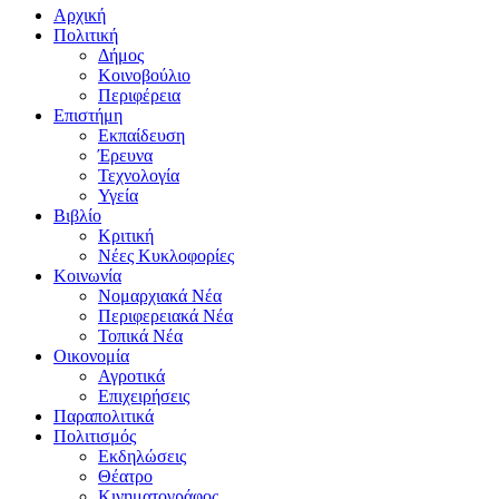
Αρχική
Πολιτική
Δήμος
Κοινοβούλιο
Περιφέρεια
Επιστήμη
Εκπαίδευση
Έρευνα
Τεχνολογία
Υγεία
Βιβλίο
Κριτική
Νέες Κυκλοφορίες
Κοινωνία
Νομαρχιακά Νέα
Περιφερειακά Νέα
Τοπικά Νέα
Οικονομία
Αγροτικά
Επιχειρήσεις
Παραπολιτικά
Πολιτισμός
Εκδηλώσεις
Θέατρο
Κινηματογράφος