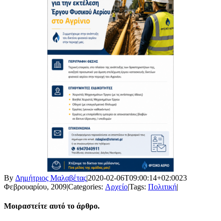
By
Δημήτριος Μαλαβέτας
|
2020-02-06T09:00:14+02:00
23
Φεβρουαρίου, 2009
|
Categories:
Αρχείο
|
Tags:
Πολιτική
|
Μοιραστείτε αυτό το άρθρο.