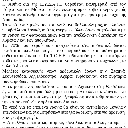
Η Αθήνα δια της Ε.Υ.Δ.Α.Π., υδρεύεται καθημερινά από τον
Εύηνο και το Μόρνο με ένα εκατομμύριο κυβικά νερό, χωρίς
κανένα αντισταθμιστικό πρόγραμμα για την ευρύτερη περιοχή της
Ναυπακτίας.
Τα νερά των λιμνών μας και των λιμνο θαλλασών μας, απειλούνται
περιβαλλοντολογικά, από τις ενέργειες όλων όσων ασχολούνται με
τη χρήση των φυτοφαρμάκων και την ανεξέλεγκτη διαχείριση των
λυμάτων και των αποβλήτων.
Το 70% του νερού που διοχετεύεται στα αρδευτικά δίκτυα
υφίσταται απώλεια λόγω του παμπάλαιου και ασυντήρητου
αρδευτικού δικτύου. Τα Τ.Ο.Ε.Β. αδυνατούν με το υφιστάμενο
καθεστώς, να λειτουργήσουν και να συντηρήσουν στοιχειωδώς τα
παλαιά δίκτυα.
Μελέτες κατασκευής νέων αρδευτικών έργων (π.χ. Σταμνά,
Σκουτεσιάδα, Αγγελόκαστρο, Αχυρά) ευρίσκονται στα συρτάρια
των αρμοδίων υπηρεσιών.
Η εκτροπή ενός ποσοστού νερού του Αχελώου στη Θεσσαλία,
έγινε ταμπού και για άλλη μια φορά η Αιτωλ/νία κινδυνεύει να
χάσει εξ’ αυτού του λόγου την εξασφάλιση αντισταθμιστικών για
την κατασκευή νέων αρδευτικών δικτύων.
Το νερό για τα επόμενα χρόνια θα είναι το αντικείμενο μεγάλων
επενδύσεων και αναμετρήσεων είτε για ύδρευση, είτε για άρδευση,
είτε για ψυχαγωγία.
Η Αιτωλ/νία πρωτίστως ατομικά, συνολικά και συλλογικά πρέπει
απνευστί να οργανώσει την προστασία και τη διαχείριση του νερού