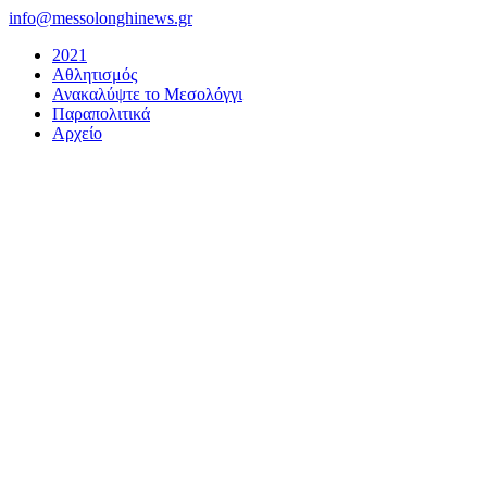
Μετάβαση
info@messolonghinews.gr
στο
2021
περιεχόμενο
Αθλητισμός
Ανακαλύψτε το Μεσολόγγι
Παραπολιτικά
Αρχείο