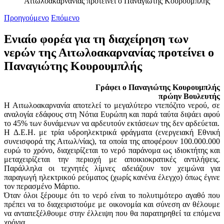
Αιτωλοακαρνανίας προτείνει ο Παναγιώτης Κουρουμπλής
Προηγούμενο
Επόμενο
Ενιαίο φορέα για τη διαχείρηση των
νερών της Αιτωλοακαρνανίας προτείνει ο
Παναγιώτης Κουρουμπλής
Γράφει ο Παναγιώτης Κουρουμπλής
πρώην Βουλευτής
Η Αιτωλοακαρνανία αποτελεί το μεγαλύτερο ντεπόζιτο νερού, σε
αναλογία εδάφους στη Νότια Ευρώπη και παρά ταύτα διψάει αφού
το 45% των δυνάμενων να αρδευτούν εκτάσεων της δεν αρδεύεται.
Η Δ.Ε.Η. με τρία υδροηλεκτρικά φράγματα (ενεργειακή Εθνική
συνεισφορά της Αιτωλ/νίας), τα οποία της αποφέρουν 100.000.000
ευρώ το χρόνο, διαχειρίζεται το νερό παράνομα ως ιδιοκτήτης και
μεταχειρίζεται την περιοχή με αποικιοκρατικές αντιλήψεις.
Παράλληλα οι τεχνητές λίμνες αδειάζουν τον χειμώνα για
παραγωγή ηλεκτρικού ρεύματος (χωρίς κανένα έλεγχο) όπως έγινε
τον περασμένο Μάρτιο.
Όταν όλοι ξέρουμε ότι το νερό είναι το πολυτιμότερο αγαθό που
πρέπει να το διαχειριστούμε με οικονομία και σύνεση αν θέλουμε
να ανταπεξέλθουμε στην έλλειψη που θα παρατηρηθεί τα επόμενα
χρόνια.