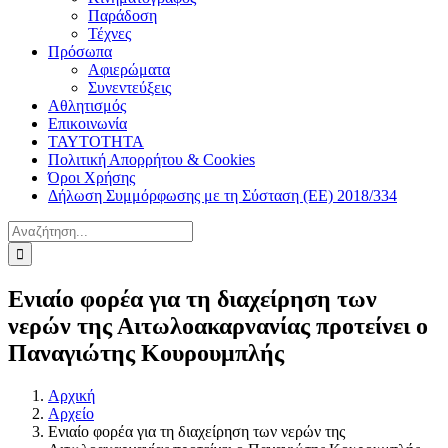
Παράδοση
Τέχνες
Πρόσωπα
Αφιερώματα
Συνεντεύξεις
Αθλητισμός
Επικοινωνία
ΤΑΥΤΟΤΗΤΑ
Πολιτική Απορρήτου & Cookies
Όροι Χρήσης
Δήλωση Συμμόρφωσης με τη Σύσταση (ΕΕ) 2018/334
Αναζήτηση
για:
Ενιαίο φορέα για τη διαχείρηση των
νερών της Αιτωλοακαρνανίας προτείνει ο
Παναγιώτης Κουρουμπλής
Αρχική
Αρχείο
Ενιαίο φορέα για τη διαχείρηση των νερών της