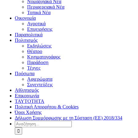
Νομαρχιακά Νέα
Περιφερειακά Νέα
Τοπικά Νέα
Οικονομία
Αγροτικά
Επιχειρήσεις
Παραπολιτικά
Πολιτισμός
Εκδηλώσεις
Θέατρο
Κινηματογράφος
Παράδοση
Τέχνες
Πρόσωπα
Αφιερώματα
Συνεντεύξεις
Αθλητισμός
Επικοινωνία
ΤΑΥΤΟΤΗΤΑ
Πολιτική Απορρήτου & Cookies
Όροι Χρήσης
Δήλωση Συμμόρφωσης με τη Σύσταση (ΕΕ) 2018/334
Αναζήτηση
για: