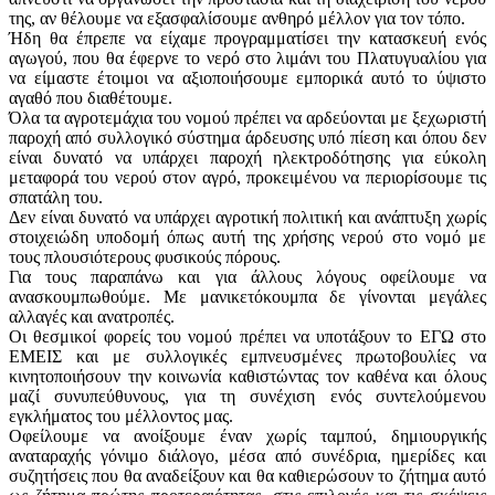
της, αν θέλουμε να εξασφαλίσουμε ανθηρό μέλλον για τον τόπο.
Ήδη θα έπρεπε να είχαμε προγραμματίσει την κατασκευή ενός
αγωγού, που θα έφερνε το νερό στο λιμάνι του Πλατυγυαλίου για
να είμαστε έτοιμοι να αξιοποιήσουμε εμπορικά αυτό το ύψιστο
αγαθό που διαθέτουμε.
Όλα τα αγροτεμάχια του νομού πρέπει να αρδεύονται με ξεχωριστή
παροχή από συλλογικό σύστημα άρδευσης υπό πίεση και όπου δεν
είναι δυνατό να υπάρχει παροχή ηλεκτροδότησης για εύκολη
μεταφορά του νερού στον αγρό, προκειμένου να περιορίσουμε τις
σπατάλη του.
Δεν είναι δυνατό να υπάρχει αγροτική πολιτική και ανάπτυξη χωρίς
στοιχειώδη υποδομή όπως αυτή της χρήσης νερού στο νομό με
τους πλουσιότερους φυσικούς πόρους.
Για τους παραπάνω και για άλλους λόγους οφείλουμε να
ανασκουμπωθούμε. Με μανικετόκουμπα δε γίνονται μεγάλες
αλλαγές και ανατροπές.
Οι θεσμικοί φορείς του νομού πρέπει να υποτάξουν το ΕΓΩ στο
ΕΜΕΙΣ και με συλλογικές εμπνευσμένες πρωτοβουλίες να
κινητοποιήσουν την κοινωνία καθιστώντας τον καθένα και όλους
μαζί συνυπεύθυνους, για τη συνέχιση ενός συντελούμενου
εγκλήματος του μέλλοντος μας.
Οφείλουμε να ανοίξουμε έναν χωρίς ταμπού, δημιουργικής
αναταραχής γόνιμο διάλογο, μέσα από συνέδρια, ημερίδες και
συζητήσεις που θα αναδείξουν και θα καθιερώσουν το ζήτημα αυτό