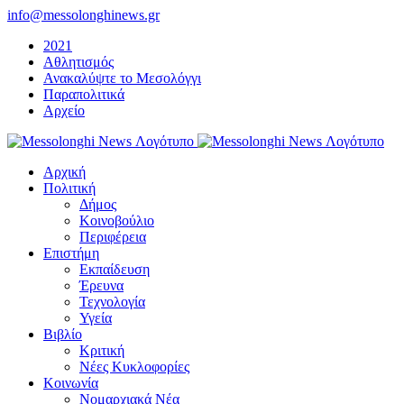
Μετάβαση
info@messolonghinews.gr
στο
2021
περιεχόμενο
Αθλητισμός
Ανακαλύψτε το Μεσολόγγι
Παραπολιτικά
Αρχείο
Αρχική
Πολιτική
Δήμος
Κοινοβούλιο
Περιφέρεια
Επιστήμη
Εκπαίδευση
Έρευνα
Τεχνολογία
Υγεία
Βιβλίο
Κριτική
Νέες Κυκλοφορίες
Κοινωνία
Νομαρχιακά Νέα