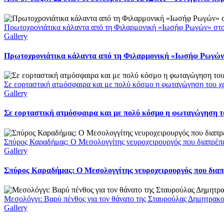
Πρωτοχρονιάτικα κάλαντα από τη Φιλαρμονική «Ιωσήφ Ρωγών» στ
Gallery
Πρωτοχρονιάτικα κάλαντα από τη Φιλαρμονική «Ιωσήφ Ρωγών»
Σε εορταστική ατμόσφαιρα και με πολύ κόσμο η φωταγώγηση του χ
Gallery
Σε εορταστική ατμόσφαιρα και με πολύ κόσμο η φωταγώγηση το
Σπύρος Καραδήμας: Ο Μεσολογγίτης νευροχειρουργός που διαπρέπει 
Gallery
Σπύρος Καραδήμας: Ο Μεσολογγίτης νευροχειρουργός που διαπρέ
Μεσολόγγι: Βαρύ πένθος για τον θάνατο της Σταυρούλας Δημητρακ
Gallery