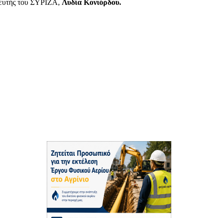
λευτής του ΣΥΡΙΖΑ,
Λυδία Κονιόρδου.