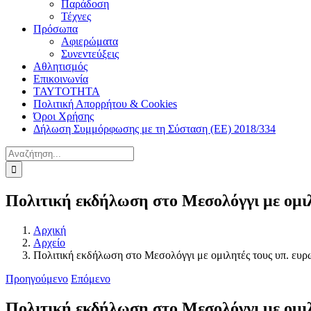
Παράδοση
Τέχνες
Πρόσωπα
Αφιερώματα
Συνεντεύξεις
Αθλητισμός
Επικοινωνία
ΤΑΥΤΟΤΗΤΑ
Πολιτική Απορρήτου & Cookies
Όροι Χρήσης
Δήλωση Συμμόρφωσης με τη Σύσταση (ΕΕ) 2018/334
Αναζήτηση
για:
Πολιτική εκδήλωση στο Μεσολόγγι με ομι
Αρχική
Αρχείο
Πολιτική εκδήλωση στο Μεσολόγγι με ομιλητές τους υπ. ευ
Προηγούμενο
Επόμενο
Πολιτική εκδήλωση στο Μεσολόγγι με ομι