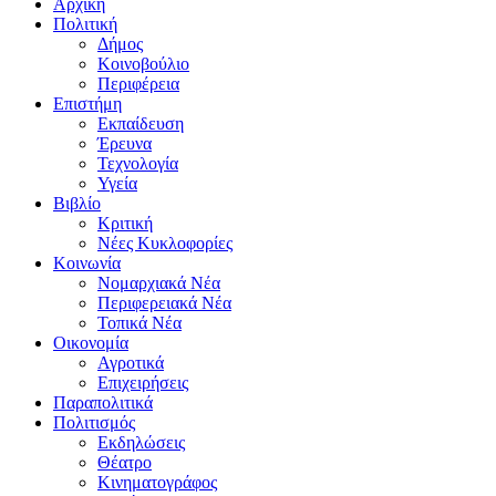
Αρχική
Πολιτική
Δήμος
Κοινοβούλιο
Περιφέρεια
Επιστήμη
Εκπαίδευση
Έρευνα
Τεχνολογία
Υγεία
Βιβλίο
Κριτική
Νέες Κυκλοφορίες
Κοινωνία
Νομαρχιακά Νέα
Περιφερειακά Νέα
Τοπικά Νέα
Οικονομία
Αγροτικά
Επιχειρήσεις
Παραπολιτικά
Πολιτισμός
Εκδηλώσεις
Θέατρο
Κινηματογράφος