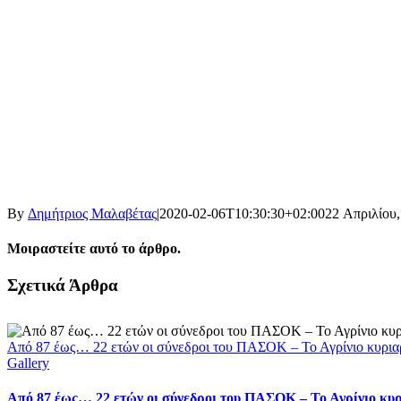
By
Δημήτριος Μαλαβέτας
|
2020-02-06T10:30:30+02:00
22 Απριλίου,
Μοιραστείτε αυτό το άρθρο.
Facebook
X
LinkedIn
WhatsApp
Email
Σχετικά Άρθρα
Από 87 έως… 22 ετών οι σύνεδροι του ΠΑΣΟΚ – Το Αγρίνιο κυρια
Gallery
Από 87 έως… 22 ετών οι σύνεδροι του ΠΑΣΟΚ – Το Αγρίνιο κυ