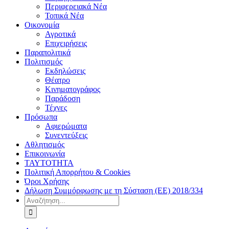
Περιφερειακά Νέα
Τοπικά Νέα
Οικονομία
Αγροτικά
Επιχειρήσεις
Παραπολιτικά
Πολιτισμός
Εκδηλώσεις
Θέατρο
Κινηματογράφος
Παράδοση
Τέχνες
Πρόσωπα
Αφιερώματα
Συνεντεύξεις
Αθλητισμός
Επικοινωνία
ΤΑΥΤΟΤΗΤΑ
Πολιτική Απορρήτου & Cookies
Όροι Χρήσης
Δήλωση Συμμόρφωσης με τη Σύσταση (ΕΕ) 2018/334
Αναζήτηση
για: