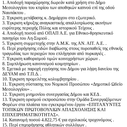
1. Αποδοχή παραχώρησης δωρεάν κατά χρήση στο Δήμο
Μεσολογγίου του κτιρίου των αποθηκών καπνού επί της οδού
Ναυπάκτου .
2. Έγκριση μετάβασης κ. Δημάρχου στο εξωτερικό.
3. Έγκριση κήρυξης αναγκαστικής απαλλοτρίωσης ακινήτων
ευρύτερης περιοχής Πύλης και ιστορικού Τείχους .
4. Αποδοχή ποσού από ΟΠΑΠ Α.Ε. για Εθνικο-θρησκευτικό
πανηγύρι του Αη-Συμιού .
5. Έγκριση συμμετοχής στην Α.Μ.Κ. της ΑΝ. ΑΙΤ. Α.Ε. .
6. Περί χορήγησης ειδών διαβίωσης στους πυροπαθείς της εθνικής
τραγωδίας των περιοχών που επλήγησαν από πυρκαγιές .
7. Έγκριση καθορισμού τιμών κοινοχρήστων χώρων .
8. Συμπλήρωση κανονισμού κοιμητηρίων .
9. Σχετικά με παροχή εγγύησης του Δήμου για λήψη δανείου της
ΔΕΥΑΜ από Τ.Π.Δ. .
10. Έγκριση προμελέτης κολυμβητηρίου .
11. Έγκριση σύστασης του Νομικού Προσώπου «Δημοτικό Ωδείο
Μεσολογγίου» .
12. Έγκριση μνημονίου συνεργασίας Δήμου και ΚΕΔ .
13. Έγκριση ορισμού εκπροσώπου στην Ομάδα Συνεργαζόμενων
Φορέων στα πλαίσια του εγκεκριμένου έργου «ΕΠΙΤΑΧΥΝΤΕΣ
ΤΟΠΙΚΩΝ ΠΡΩΤΟΒΟΥΛΙΩΝ ΑΠΑΣΧΟΛΗΣΗΣ ΚΑΙ
ΕΠΙΧΕΙΡΗΜΑΤΙΚΟΤΗΤΑΣ».
14. Κατανομή ποσού 4.822,75 € για σχολικούς τροχονόμους .
15. Περί επιχορήγησης αθλητικών συλλόγων .