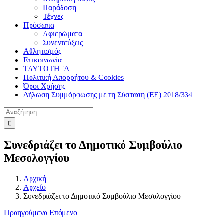
Παράδοση
Τέχνες
Πρόσωπα
Αφιερώματα
Συνεντεύξεις
Αθλητισμός
Επικοινωνία
ΤΑΥΤΟΤΗΤΑ
Πολιτική Απορρήτου & Cookies
Όροι Χρήσης
Δήλωση Συμμόρφωσης με τη Σύσταση (ΕΕ) 2018/334
Αναζήτηση
για:
Συνεδριάζει το Δημοτικό Συμβούλιο
Μεσολογγίου
Αρχική
Αρχείο
Συνεδριάζει το Δημοτικό Συμβούλιο Μεσολογγίου
Προηγούμενο
Επόμενο