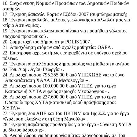
16. Συγχώνευση Νομικών Προσώπων των Δημοτικών Παιδικών
σταθμών .
17. Έγκριση δαπανών Εορτών Εξόδου 2007 (συμπληρωματική) .
18. Έγκριση παραλαβής μελέτης γεωλογικής καταλληλότητας για
κτίριο Αστυνομίας .
19. Έγκριση ανακεφαλαιωτικού πίνακα για προμήθεια γάλακτος
εποχικού προσωπικού .
20. Συμμετοχή του Δήμου στην POLIS 2007 .
21. Απασχόληση ατόμων από σχολές μαθητείας ΟΑΕΔ .
22. Επιστροφή αχρεωστήτως εισπραχθέντα σε υπόχρεο σχεδίου
πόλεως.
23. Έγκριση αποτελέσματος δημοπρασίας για μίσθωση ακινήτου
σε Τοπ. Διαμ. Αγίου Γεωργίου .
24. Αποδοχή ποσού 795.355,00 € από ΥΠΕΧΩΔΕ για το έργο
«Αποκατάσταση ΧΑΔΑ Ι.Π.Μεσολογγίου» .
25. Αποδοχή ποσού 100.000,00 € από ΥΠ.ΕΣ. για το έργο
«Κατασκευή ΧΥΤΑ ευρείας περιοχής Μεσολογγίου» .
26. Αποδοχή ποσού 237.600,00 € από ΥΠ.ΕΣ. για το έργο
«Οδοποιία προς ΧΥΤΑ(κατασκευή οδού πρόσβασης προς
ΧΥΤΑ)» .
27. Έγκριση 2ου ΑΠΕ και 1ου ΠΚΤΝΜ και 1ης Σ.Σ. για το έργο
«Άρδευση ελαιώνων στη θέση Μαγούλα» .
28. Έγκριση παράτασης προθεσμίας για το έργο «Σύνδεση ΧΥΤΑ
με δίκτυο ύδρευσης» .
29. Αγορά χώρου για δημιουργία πίστας αλογοδρομιών σε Τοπ.