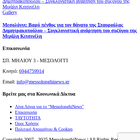
Δημητρακοπούλου – Συγκλονιστική ανάρτηση του συζύγου της
Μιχάλη Κιτσινέλη
Gallery
Μεσολόγγι: Βαρύ πένθος για τον θάνατο της Σταυρούλας
Δημητρακοπούλου – Συγκλονιστική ανάρτηση του συζύγου της
Μιχάλη Κιτσινέλη
Επικοινωνία
ΣΠ. ΜΗΛΙΟΥ 3 - ΜΕΣΟΛΟΓΓΙ
Κινητό:
6944759914
Email:
info@messolonghinews.gr
Βρείτε μας στα Κοινωνικά Δίκτυα
Λίγα Λόγια για το “MessolonghiNews”
Επικοινωνία
ΤΑΥΤΟΤΗΤΑ
Όροι Χρήσης
Πολιτική Απορρήτου & Cookies
Copyright 2007 - 2025 MessolonghiNews | All Rights Reserved |