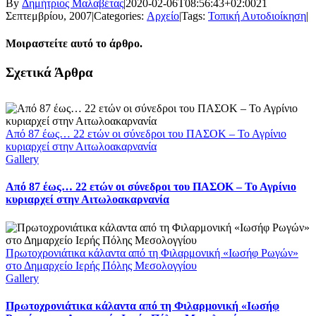
By
Δημήτριος Μαλαβέτας
|
2020-02-06T08:56:43+02:00
21
Σεπτεμβρίου, 2007
|
Categories:
Αρχείο
|
Tags:
Τοπική Αυτοδιοίκηση
|
Μοιραστείτε αυτό το άρθρο.
Facebook
X
LinkedIn
WhatsApp
Email
Σχετικά Άρθρα
Από 87 έως… 22 ετών οι σύνεδροι του ΠΑΣΟΚ – Το Αγρίνιο
κυριαρχεί στην Αιτωλοακαρνανία
Gallery
Από 87 έως… 22 ετών οι σύνεδροι του ΠΑΣΟΚ – Το Αγρίνιο
κυριαρχεί στην Αιτωλοακαρνανία
Πρωτοχρονιάτικα κάλαντα από τη Φιλαρμονική «Ιωσήφ Ρωγών»
στο Δημαρχείο Ιερής Πόλης Μεσολογγίου
Gallery
Πρωτοχρονιάτικα κάλαντα από τη Φιλαρμονική «Ιωσήφ