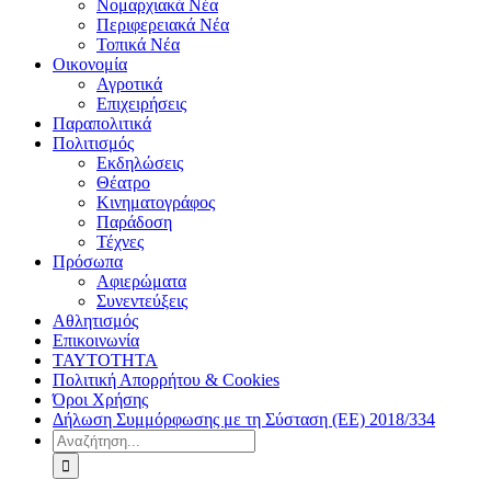
Νομαρχιακά Νέα
Περιφερειακά Νέα
Τοπικά Νέα
Οικονομία
Αγροτικά
Επιχειρήσεις
Παραπολιτικά
Πολιτισμός
Εκδηλώσεις
Θέατρο
Κινηματογράφος
Παράδοση
Τέχνες
Πρόσωπα
Αφιερώματα
Συνεντεύξεις
Αθλητισμός
Επικοινωνία
ΤΑΥΤΟΤΗΤΑ
Πολιτική Απορρήτου & Cookies
Όροι Χρήσης
Δήλωση Συμμόρφωσης με τη Σύσταση (ΕΕ) 2018/334
Αναζήτηση
για: