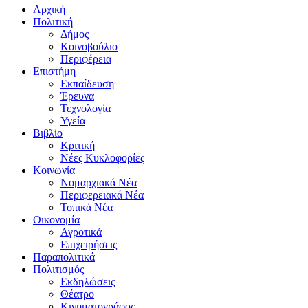
Αρχική
Πολιτική
Δήμος
Κοινοβούλιο
Περιφέρεια
Επιστήμη
Εκπαίδευση
Έρευνα
Τεχνολογία
Υγεία
Βιβλίο
Κριτική
Νέες Κυκλοφορίες
Κοινωνία
Νομαρχιακά Νέα
Περιφερειακά Νέα
Τοπικά Νέα
Οικονομία
Αγροτικά
Επιχειρήσεις
Παραπολιτικά
Πολιτισμός
Εκδηλώσεις
Θέατρο
Κινηματογράφος