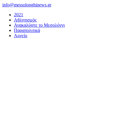
Μετάβαση
info@messolonghinews.gr
στο
2021
περιεχόμενο
Αθλητισμός
Ανακαλύψτε το Μεσολόγγι
Παραπολιτικά
Αρχείο