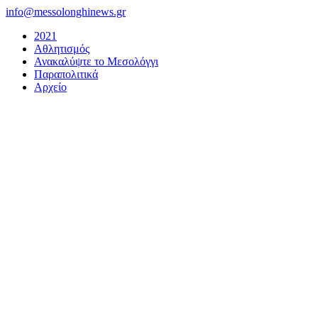
Μετάβαση
info@messolonghinews.gr
στο
2021
περιεχόμενο
Αθλητισμός
Ανακαλύψτε το Μεσολόγγι
Παραπολιτικά
Αρχείο