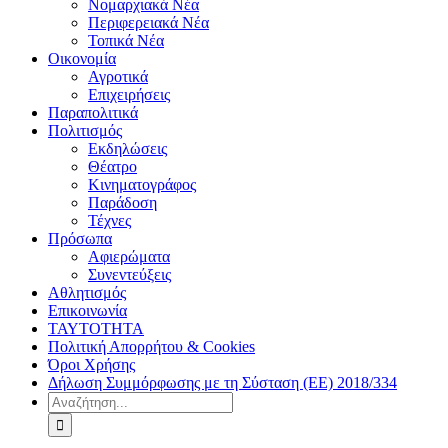
Νομαρχιακά Νέα
Περιφερειακά Νέα
Τοπικά Νέα
Οικονομία
Αγροτικά
Επιχειρήσεις
Παραπολιτικά
Πολιτισμός
Εκδηλώσεις
Θέατρο
Κινηματογράφος
Παράδοση
Τέχνες
Πρόσωπα
Αφιερώματα
Συνεντεύξεις
Αθλητισμός
Επικοινωνία
ΤΑΥΤΟΤΗΤΑ
Πολιτική Απορρήτου & Cookies
Όροι Χρήσης
Δήλωση Συμμόρφωσης με τη Σύσταση (ΕΕ) 2018/334
Αναζήτηση
για: