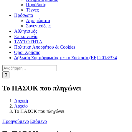
Παράδοση
Τέχνες
Πρόσωπα
Αφιερώματα
Συνεντεύξεις
Αθλητισμός
Επικοινωνία
ΤΑΥΤΟΤΗΤΑ
Πολιτική Απορρήτου & Cookies
Όροι Χρήσης
Δήλωση Συμμόρφωσης με τη Σύσταση (ΕΕ) 2018/334
Αναζήτηση
για:
Το ΠΑΣΟΚ που πληγώνει
Αρχική
Αρχείο
Το ΠΑΣΟΚ που πληγώνει
Προηγούμενο
Επόμενο