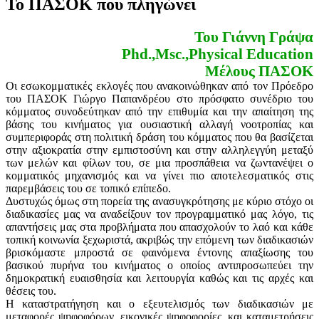
Το ΠΑΣΟΚ που πληγώνει
Του Γιάννη Γράψα
Phd.,Msc.,Physical Education
Μέλους ΠΑΣΟΚ
Οι εσωκομματικές εκλογές που ανακοινώθηκαν από τον Πρόεδρο
του ΠΑΣΟΚ Γιώργο Παπανδρέου στο πρόσφατο συνέδριο του
κόμματος συνοδεύτηκαν από την επιθυμία και την απαίτηση της
βάσης του κινήματος για ουσιαστική αλλαγή νοοτροπίας και
συμπεριφοράς στη πολιτική δράση του κόμματος που θα βασίζεται
στην αξιοκρατία στην εμπιστοσύνη και στην αλληλεγγύη μεταξύ
των μελών και φίλων του, σε μια προσπάθεια να ζωντανέψει ο
κομματικός μηχανισμός και να γίνει πιο αποτελεσματικός στις
παρεμβάσεις του σε τοπικό επίπεδο.
Δυστυχώς όμως στη πορεία της ανασυγκρότησης με κύριο στόχο οι
διαδικασίες μας να αναδείξουν τον προγραμματικό μας λόγο, τις
απαντήσεις μας στα προβλήματα που απασχολούν το λαό και κάθε
τοπική κοινωνία ξεχωριστά, ακριβώς την επόμενη των διαδικασιών
βρισκόμαστε μπροστά σε φαινόμενα έντονης απαξίωσης του
βασικού πυρήνα του κινήματος ο οποίος αντιπροσωπεύει την
δημοκρατική ευαισθησία και λειτουργία καθώς και τις αρχές και
θέσεις του.
Η καταστρατήγηση και ο εξευτελισμός των διαδικασιών με
μεταφορές ψηφοφόρων, εικονικές ψηφοφορίες, και καταμετρήσεις