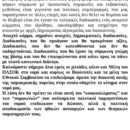
ψήφων σύμφωνα με προσωπικές συμφωνίες και εκβιαστικές
μεθόδους είναι γεγονότα και πολιτικές συμπεριφορές που μας
παραπέμπουν σε άλλες εποχές που κανείς δεν θέλει να θυμάται και
το θλιβερό είναι ότι έγιναν σε εκλογικές διαδικασίες ενός ανοιχτού
κόμματος που ιδρύθηκε, οικοδομήθηκε και υπηρέτησε την
κοινωνία με αρχές Δημοκρατίας αξιοκρατίας και δικαιοσύνης.
Ανοιχτό κόμμα, σημαίνει ανοιχτές Δημοκρατικές διαδικασίες.
Διαδικασίες που θα προάγουν και θα προκρίνουν αξίες.
Διαδικασίες που δεν θα κατευθύνονται και δεν θα
ποδηγετούνται. Διαδικασίες που θα έχουν τη σύμφωνη γνώμη
της βάσης και που θα επικυρώνονται από κάτω προς τα πάνω
με πλατύ κοινωνικό διάλογο.
Καλούμαστε σήμερα όλοι εμείς οι χιλιάδες φίλοι και Μέλη του
ΠΑΣΟΚ στο νομό και κυρίως οι Βουλευτές και τα μέλη του
Εθνικού Συμβουλίου να επιδιώξουμε άμεσα την διακοπή αυτής
της παρακμιακής πορείας στην οποία οδηγείτε το κίνημα στον
νομό μας.
Η λύση δεν θα πρέπει να είναι αυτή του “κουκουλώματος” και
των “συμφωνιών” που ανύπαρκτοι πολιτικοί παραγοντίσκοι
του νομού επιδιώκουν να δώσουν, αλλά η πολιτική
αποδοκιμασία των ηθικών αυτουργών και των θεσμικών
παρατηρητών τους.