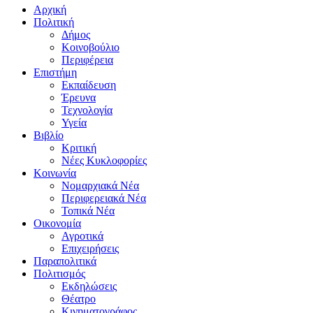
Αρχική
Πολιτική
Δήμος
Κοινοβούλιο
Περιφέρεια
Επιστήμη
Εκπαίδευση
Έρευνα
Τεχνολογία
Υγεία
Βιβλίο
Κριτική
Νέες Κυκλοφορίες
Κοινωνία
Νομαρχιακά Νέα
Περιφερειακά Νέα
Τοπικά Νέα
Οικονομία
Αγροτικά
Επιχειρήσεις
Παραπολιτικά
Πολιτισμός
Εκδηλώσεις
Θέατρο
Κινηματογράφος