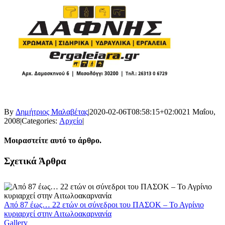
By
Δημήτριος Μαλαβέτας
|
2020-02-06T08:58:15+02:00
21 Μαΐου,
2008
|
Categories:
Αρχείο
|
Μοιραστείτε αυτό το άρθρο.
Facebook
X
LinkedIn
WhatsApp
Email
Σχετικά Άρθρα
Από 87 έως… 22 ετών οι σύνεδροι του ΠΑΣΟΚ – Το Αγρίνιο
κυριαρχεί στην Αιτωλοακαρνανία
Gallery