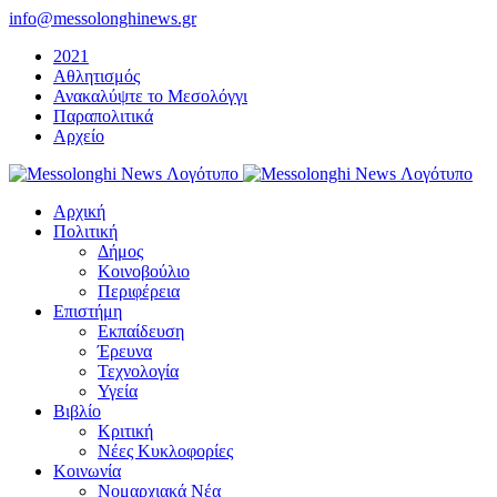
Μετάβαση
info@messolonghinews.gr
στο
2021
περιεχόμενο
Αθλητισμός
Ανακαλύψτε το Μεσολόγγι
Παραπολιτικά
Αρχείο
Αρχική
Πολιτική
Δήμος
Κοινοβούλιο
Περιφέρεια
Επιστήμη
Εκπαίδευση
Έρευνα
Τεχνολογία
Υγεία
Βιβλίο
Κριτική
Νέες Κυκλοφορίες
Κοινωνία
Νομαρχιακά Νέα