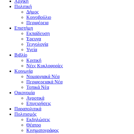
Αρχική
Πολιτική
Δήμος
Κοινοβούλιο
Περιφέρεια
Επιστήμη
Εκπαίδευση
Έρευνα
Τεχνολογία
Υγεία
Βιβλίο
Κριτική
Νέες Κυκλοφορίες
Κοινωνία
Νομαρχιακά Νέα
Περιφερειακά Νέα
Τοπικά Νέα
Οικονομία
Αγροτικά
Επιχειρήσεις
Παραπολιτικά
Πολιτισμός
Εκδηλώσεις
Θέατρο
Κινηματογράφος