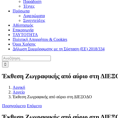
Παράδοση
Τέχνες
Πρόσωπα
Αφιερώματα
Συνεντεύξεις
Αθλητισμός
Επικοινωνία
ΤΑΥΤΟΤΗΤΑ
Πολιτική Απορρήτου & Cookies
Όροι Χρήσης
Δήλωση Συμμόρφωσης με τη Σύσταση (ΕΕ) 2018/334
Αναζήτηση
για:
Έκθεση Ζωγραφικής από αύριο στη ΔΙΕ
Αρχική
Αρχείο
Έκθεση Ζωγραφικής από αύριο στη ΔΙΕΞΟΔΟ
Προηγούμενο
Επόμενο
Έκθεση Ζωγραφικής από αύριο στη ΔΙΕ