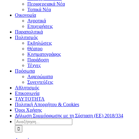
Περιφερειακά Νέα
Τοπικά Νέα
Οικονομία
Αγροτικά
Επιχειρήσεις
Παραπολιτικά
Πολιτισμός
Εκδηλώσεις
Θέατρο
Κινηματογράφος
Παράδοση
Τέχνες
Πρόσωπα
Αφιερώματα
Συνεντεύξεις
Αθλητισμός
Επικοινωνία
ΤΑΥΤΟΤΗΤΑ
Πολιτική Απορρήτου & Cookies
Όροι Χρήσης
Δήλωση Συμμόρφωσης με τη Σύσταση (ΕΕ) 2018/334
Αναζήτηση
για: