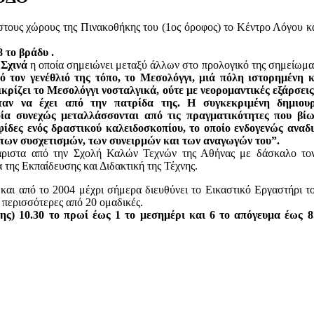
στους χώρους της Πινακοθήκης του (1ος όροφος) το Κέντρο Λόγου κ
 το βράδυ .
Σχινά
η οποία σημειώνει μεταξύ άλλων στο προλογικό της
σημείωμα
 τον γενέθλιό της τόπο, το Μεσολόγγι, μιά πόλη ιστορημένη κ
κρίζει το Μεσολόγγι νοσταλγικά, ούτε με νεορομαντικές εξάρσεις
όταν να έχει από την πατρίδα της. Η συγκεκριμένη δημιουρ
οία συνεχώς μεταλλάσσονται από τις πραγματικότητες που βίω
φίδες ενός δραστικού καλειδοσκοπίου, το οποίο ενδογενώς αναδ
 των συσχετισμών, των συνειρμών και των αναγωγών του”.
ριστα από την Σχολή Καλών Τεχνών της Αθήνας με δάσκαλο το
της Εκπαίδευσης και Διδακτική της Τέχνης.
και από το 2004 μέχρι σήμερα διευθύνει το Εικαστικό Εργαστήρι 
ε περισσότερες από 20 ομαδικές.
ης) 10.30 το πρωί έως 1 το μεσημέρι και 6 το απόγευμα έως 8