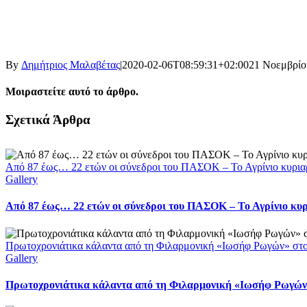
By
Δημήτριος Μαλαβέτας
|
2020-02-06T08:59:31+02:00
21 Νοεμβρίο
Μοιραστείτε αυτό το άρθρο.
Facebook
X
LinkedIn
WhatsApp
Email
Σχετικά Άρθρα
Από 87 έως… 22 ετών οι σύνεδροι του ΠΑΣΟΚ – Το Αγρίνιο κυρια
Gallery
Από 87 έως… 22 ετών οι σύνεδροι του ΠΑΣΟΚ – Το Αγρίνιο κυ
Πρωτοχρονιάτικα κάλαντα από τη Φιλαρμονική «Ιωσήφ Ρωγών» στ
Gallery
Πρωτοχρονιάτικα κάλαντα από τη Φιλαρμονική «Ιωσήφ Ρωγών»