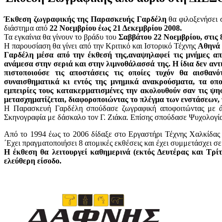
Έκθεση ζωγραφικής της Παρασκευής Γαρδέλη
θα φιλοξενήσει 
διάστημα από
22 Νοεμβρίου έως 21 Δεκεμβρίου 2008.
Τα εγκαίνια θα γίνουν το βράδυ του
Σαββάτου 22 Νοεμβρίου, στις 8
Η παρουσίαση θα γίνει από την Κριτικό και Ιστορικό Τέχνης
Αθηνά 
Γαρδέλη μέσα από την έκθεσή της,αναψηλαφεί τις μνήμες από
ανάμεσα στην σεριά και στην λιμνοθάλασσά της. Η ίδια δεν αντι
πιστοποιούσε τις αποστάσεις τις οποίες τυχόν θα αισθαν
συναισθηματικά κι εντός της μνημικά ανακρούσματα, τα οπ
εμπειρίες τους κατακερματισμένες την ακολουθούν σαν τις ψη
μετασχηματίζεται, διαφοροποιώντας το πλέγμα των ενστάσεων,
Η Παρασκευή Γαρδέλη σπούδασε ζωγραφική αποφοιτώντας με ά
Σκηνογραφία με δάσκαλο τον Γ. Ζιάκα. Επίσης σπούδασε Ψυχολογία 
Από το 1994 έως το 2006 δίδαξε στο Εργαστήρι Τέχνης Χαλκίδας 
΄Εχει πραγματοποιήσει 8 ατομικές εκθέσεις και έχει συμμετάσχει σ
Η έκθεση θα λειτουργεί καθημερινά (εκτός Δευτέρας και Τρίτ
ελεύθερη είσοδο.