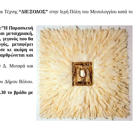
αι Τέχνης
“ΔΙΕΞΟΔΟΣ”
στην Ιερή Πόλη του Μεσολογγίου κατά το
:”Η Παρασκευή
αι μεταιχμιακή,
, γεγονός που θα
γός, μεταφέρει
σε κι ακόμη οι
ιαρθρώνεται και
ν Δ. Μυταρά και
του Δήμου Βόλου.
.30 το βράδυ με