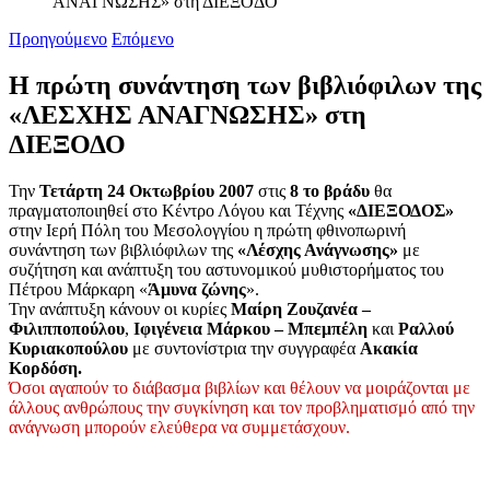
ΑΝΑΓΝΩΣΗΣ» στη ΔΙΕΞΟΔΟ
Προηγούμενο
Επόμενο
Η πρώτη συνάντηση των βιβλιόφιλων της
«ΛΕΣΧΗΣ ΑΝΑΓΝΩΣΗΣ» στη
ΔΙΕΞΟΔΟ
Την
Τετάρτη 24 Οκτωβρίου 2007
στις
8 το βράδυ
θα
πραγματοποιηθεί στο Κέντρο Λόγου και Τέχνης
«ΔΙΕΞΟΔΟΣ»
στην Ιερή Πόλη του Μεσολογγίου η πρώτη φθινοπωρινή
συνάντηση των βιβλιόφιλων της
«Λέσχης Ανάγνωσης»
με
συζήτηση και ανάπτυξη του αστυνομικού μυθιστορήματος του
Πέτρου Μάρκαρη «
Άμυνα ζώνης
».
Την ανάπτυξη κάνουν οι κυρίες
Μαίρη Ζουζανέα –
Φιλιπποπούλου
,
Ιφιγένεια Μάρκου – Μπεμπέλη
και
Ραλλού
Κυριακοπούλου
με συντονίστρια την συγγραφέα
Ακακία
Κορδόση.
Όσοι αγαπούν το διάβασμα βιβλίων και θέλουν να μοιράζονται με
άλλους ανθρώπους την συγκίνηση και τον προβληματισμό από την
ανάγνωση μπορούν ελεύθερα να συμμετάσχουν.