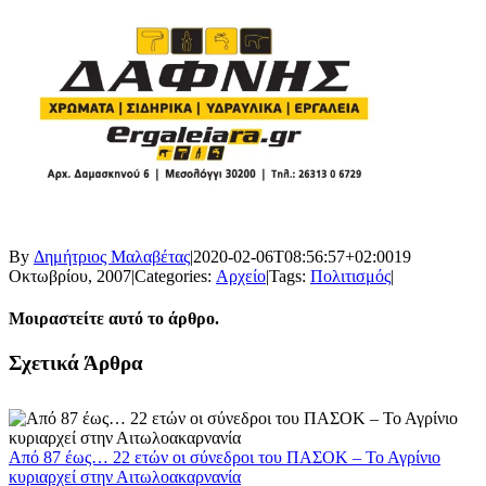
By
Δημήτριος Μαλαβέτας
|
2020-02-06T08:56:57+02:00
19
Οκτωβρίου, 2007
|
Categories:
Αρχείο
|
Tags:
Πολιτισμός
|
Μοιραστείτε αυτό το άρθρο.
Facebook
X
LinkedIn
WhatsApp
Email
Σχετικά Άρθρα
Από 87 έως… 22 ετών οι σύνεδροι του ΠΑΣΟΚ – Το Αγρίνιο
κυριαρχεί στην Αιτωλοακαρνανία