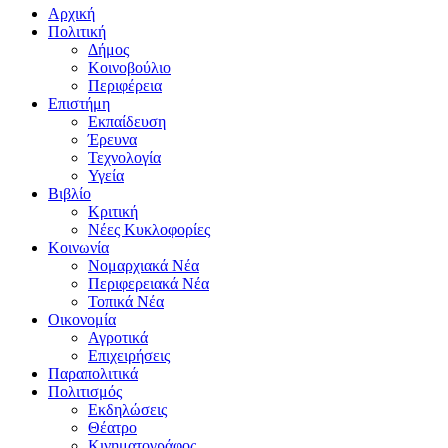
Αρχική
Πολιτική
Δήμος
Κοινοβούλιο
Περιφέρεια
Επιστήμη
Εκπαίδευση
Έρευνα
Τεχνολογία
Υγεία
Βιβλίο
Κριτική
Νέες Κυκλοφορίες
Κοινωνία
Νομαρχιακά Νέα
Περιφερειακά Νέα
Τοπικά Νέα
Οικονομία
Αγροτικά
Επιχειρήσεις
Παραπολιτικά
Πολιτισμός
Εκδηλώσεις
Θέατρο
Κινηματογράφος