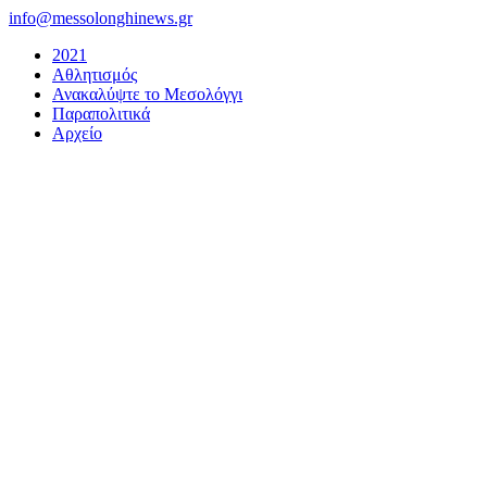
Μετάβαση
info@messolonghinews.gr
στο
2021
περιεχόμενο
Αθλητισμός
Ανακαλύψτε το Μεσολόγγι
Παραπολιτικά
Αρχείο