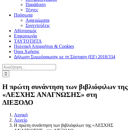
Παράδοση
Τέχνες
Πρόσωπα
Αφιερώματα
Συνεντεύξεις
Αθλητισμός
Επικοινωνία
ΤΑΥΤΟΤΗΤΑ
Πολιτική Απορρήτου & Cookies
Όροι Χρήσης
Δήλωση Συμμόρφωσης με τη Σύσταση (ΕΕ) 2018/334
Αναζήτηση
για:
Η πρώτη συνάντηση των βιβλιόφιλων της
«ΛΕΣΧΗΣ ΑΝΑΓΝΩΣΗΣ» στη
ΔΙΕΞΟΔΟ
Αρχική
Αρχείο
Η πρώτη συνάντηση των βιβλιόφιλων της «ΛΕΣΧΗΣ