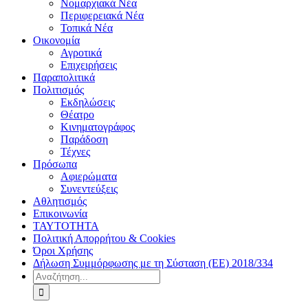
Νομαρχιακά Νέα
Περιφερειακά Νέα
Τοπικά Νέα
Οικονομία
Αγροτικά
Επιχειρήσεις
Παραπολιτικά
Πολιτισμός
Εκδηλώσεις
Θέατρο
Κινηματογράφος
Παράδοση
Τέχνες
Πρόσωπα
Αφιερώματα
Συνεντεύξεις
Αθλητισμός
Επικοινωνία
ΤΑΥΤΟΤΗΤΑ
Πολιτική Απορρήτου & Cookies
Όροι Χρήσης
Δήλωση Συμμόρφωσης με τη Σύσταση (ΕΕ) 2018/334
Αναζήτηση
για: