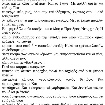
όπως πάντα, όλοι το ήξεραν. Και το έκανε. Με πολλή όρεξη και
πάθος. Τότε,
περίεργο πώς (sic), όλοι την καλοδέχτηκαν, έχοντας στο μυαλό
τους να την
στηρίξουν για να μην απογοητευτεί εντελώς. Μέρες έπειτα μάλιστα
έμαθε πως στο
ίδιο ψηφοδέλτιο θα κατέβει και ο ίδιος ο Πρόεδρος. Νέες χαρές. Η
«φιλοξενία»
και ο ενθουσιασμός για την ένταξη του νέου «αίματος» όμως
κράτησε -και πάντα
κρατάει- όσο αυτό δεν αποτελεί απειλή. Καλό το φρέσκο λοιπόν,
να δείξουμε και
στον κόσμο πως ανανεωνόμαστε και εκπροσωπούνται και οι νέοι,
αλλά όχι να μας
πάρουν και τις «δουλειές»…
Γιατί στα κόμματα υπάρχουν
τυπικές και άτυπες ιεραρχίες, πολύ πιο ισχυρές από ό,τι μπορεί
ποτέ να
φανταστεί κάποιος «φυσιολογικός κοινός θνητός». Και
πισωμαχαιρώματα. Και
απωθημένα. Και «κληρονομικά χαρίσματα». Και δεν είναι τυχαίο
που όλοι βλέπουν
τους δυνητικούς αντιπάλους τους εντός του ίδιου κόμματος και όχι
εντός κάποιου
απέναντι. Και που όλοι κοιτούν τόσο δίπλα τους και όχι μπροστά