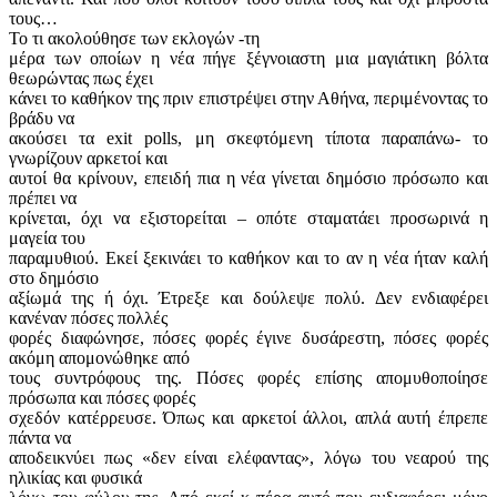
τους…
Το τι ακολούθησε των εκλογών -τη
μέρα των οποίων η νέα πήγε ξέγνοιαστη μια μαγιάτικη βόλτα
θεωρώντας πως έχει
κάνει το καθήκον της πριν επιστρέψει στην Αθήνα, περιμένοντας το
βράδυ να
ακούσει τα exit polls, μη σκεφτόμενη τίποτα παραπάνω- το
γνωρίζουν αρκετοί και
αυτοί θα κρίνουν, επειδή πια η νέα γίνεται δημόσιο πρόσωπο και
πρέπει να
κρίνεται, όχι να εξιστορείται – οπότε σταματάει προσωρινά η
μαγεία του
παραμυθιού. Εκεί ξεκινάει το καθήκον και το αν η νέα ήταν καλή
στο δημόσιο
αξίωμά της ή όχι. Έτρεξε και δούλεψε πολύ. Δεν ενδιαφέρει
κανέναν πόσες πολλές
φορές διαφώνησε, πόσες φορές έγινε δυσάρεστη, πόσες φορές
ακόμη απομονώθηκε από
τους συντρόφους της. Πόσες φορές επίσης απομυθοποίησε
πρόσωπα και πόσες φορές
σχεδόν κατέρρευσε. Όπως και αρκετοί άλλοι, απλά αυτή έπρεπε
πάντα να
αποδεικνύει πως «δεν είναι ελέφαντας», λόγω του νεαρού της
ηλικίας και φυσικά