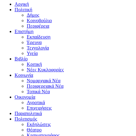
Αρχική
Πολιτική
Δήμος
Κοινοβούλιο
Περιφέρεια
Επιστήμη
Εκπαίδευση
Έρευνα
Τεχνολογία
Υγεία
Βιβλίο
Κριτική
Νέες Κυκλοφορίες
Κοινωνία
Νομαρχιακά Νέα
Περιφερειακά Νέα
Τοπικά Νέα
Οικονομία
Αγροτικά
Επιχειρήσεις
Παραπολιτικά
Πολιτισμός
Εκδηλώσεις
Θέατρο
Κινηματογράφος