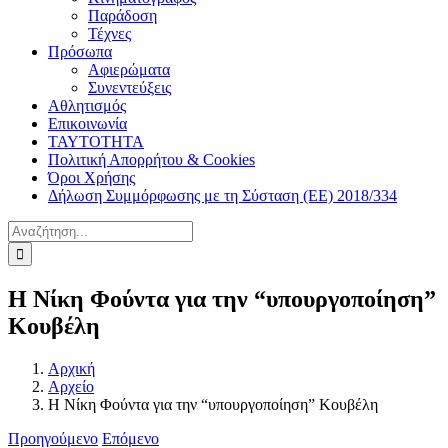
Παράδοση
Τέχνες
Πρόσωπα
Αφιερώματα
Συνεντεύξεις
Αθλητισμός
Επικοινωνία
ΤΑΥΤΟΤΗΤΑ
Πολιτική Απορρήτου & Cookies
Όροι Χρήσης
Δήλωση Συμμόρφωσης με τη Σύσταση (ΕΕ) 2018/334
Αναζήτηση
για:
Η Νίκη Φούντα για την “υπουργοποίηση”
Κουβέλη
Αρχική
Αρχείο
Η Νίκη Φούντα για την “υπουργοποίηση” Κουβέλη
Προηγούμενο
Επόμενο