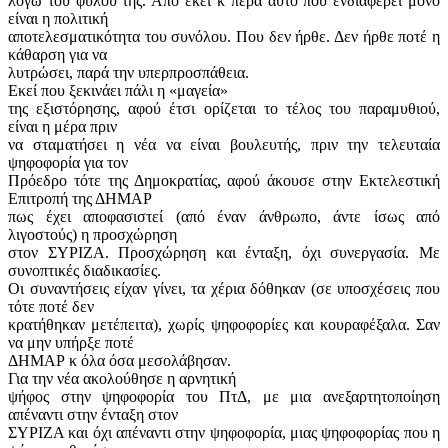
λόγω του φύλου της. Από εκεί κ πέρα αυτό που ενδιαφέρει μόνο
είναι η πολιτική
αποτελεσματικότητα του συνόλου. Που δεν ήρθε. Δεν ήρθε ποτέ η
κάθαρση για να
λυτρώσει, παρά την υπερπροσπάθεια.
Εκεί που ξεκινάει πάλι η «μαγεία»
της εξιστόρησης, αφού έτσι ορίζεται το τέλος του παραμυθιού,
είναι η μέρα πριν
να σταματήσει η νέα να είναι βουλευτής, πριν την τελευταία
ψηφοφορία για τον
Πρόεδρο τότε της Δημοκρατίας, αφού άκουσε στην Εκτελεστική
Επιτροπή της ΔΗΜΑΡ
πως έχει αποφασιστεί (από έναν άνθρωπο, άντε ίσως από
λιγοστούς) η προσχώρηση
στον ΣΥΡΙΖΑ. Προσχώρηση και ένταξη, όχι συνεργασία. Με
συνοπτικές διαδικασίες.
Οι συναντήσεις είχαν γίνει, τα χέρια δόθηκαν (σε υποσχέσεις που
τότε ποτέ δεν
κρατήθηκαν μετέπειτα), χωρίς ψηφοφορίες και κουραφέξαλα. Σαν
να μην υπήρξε ποτέ
ΔΗΜΑΡ κ όλα όσα μεσολάβησαν.
Για την νέα ακολούθησε η αρνητική
ψήφος στην ψηφοφορία του ΠτΔ, με μια ανεξαρτητοποίηση
απέναντι στην ένταξη στον
ΣΥΡΙΖΑ και όχι απέναντι στην ψηφοφορία, μιας ψηφοφορίας που η