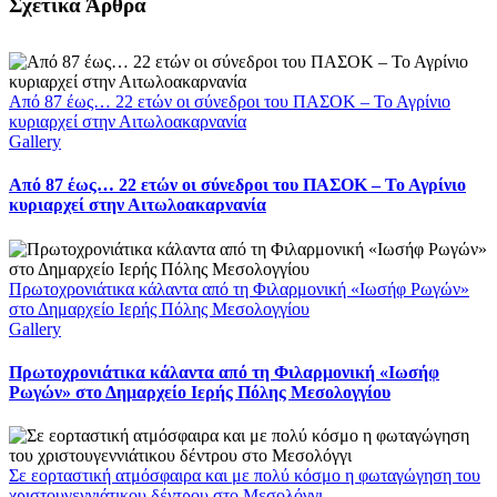
Facebook
X
LinkedIn
WhatsApp
Email
Σχετικά Άρθρα
Από 87 έως… 22 ετών οι σύνεδροι του ΠΑΣΟΚ – Το Αγρίνιο
κυριαρχεί στην Αιτωλοακαρνανία
Gallery
Από 87 έως… 22 ετών οι σύνεδροι του ΠΑΣΟΚ – Το Αγρίνιο
κυριαρχεί στην Αιτωλοακαρνανία
Πρωτοχρονιάτικα κάλαντα από τη Φιλαρμονική «Ιωσήφ Ρωγών»
στο Δημαρχείο Ιερής Πόλης Μεσολογγίου
Gallery
Πρωτοχρονιάτικα κάλαντα από τη Φιλαρμονική «Ιωσήφ
Ρωγών» στο Δημαρχείο Ιερής Πόλης Μεσολογγίου
Σε εορταστική ατμόσφαιρα και με πολύ κόσμο η φωταγώγηση του
χριστουγεννιάτικου δέντρου στο Μεσολόγγι