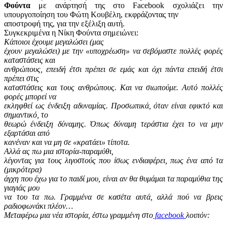
Φούντα
με ανάρτησή της στο
Facebook
σχολιάζει την
υπουργοποίηση του Φώτη Κουβέλη, εκφράζοντας την
αποστροφή της, για την εξέλιξη αυτή.
Συγκεκριμένα η Νίκη Φούντα σημειώνει:
Κάποιοι έχουμε μεγαλώσει (μας
έχουν μεγαλώσει) με την «υποχρέωση» να σεβόμαστε πολλές φορές
καταστάσεις και
ανθρώπους, επειδή έτσι πρέπει σε εμάς και όχι πάντα επειδή έτσι
πρέπει στις
καταστάσεις και τους ανθρώπους. Και να σιωπούμε. Αυτό πολλές
φορές μπορεί να
εκληφθεί ως ένδειξη αδυναμίας. Προσωπικά, όταν είναι εφικτό και
σημαντικό, το
θεωρώ ένδειξη δύναμης. Όπως δύναμη τεράστια έχει το να μην
εξαρτάσαι από
κανέναν και να μη σε «κρατάει» τίποτα.
Αλλά ας πω μια ιστορία-παραμύθι,
λέγοντας για τους λιγοστούς που ίσως ενδιαφέρει, πως ένα από τα
(μικρότερα)
άγχη που έχω για το παιδί μου, είναι αν θα θυμάμαι τα παραμύθια της
γιαγιάς μου
να του τα πω. Γραμμένα σε κασέτα αυτά, αλλά πού να βρεις
ραδιοφωνάκι πλέον…
Μεταφέρω μια νέα ιστορία, έστω γραμμένη στο
f
acebook
λοιπόν: