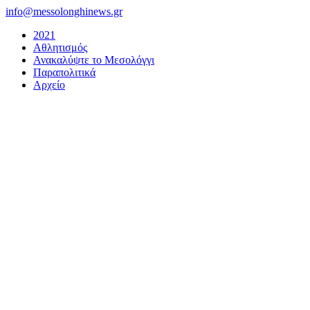
Μετάβαση
info@messolonghinews.gr
στο
2021
περιεχόμενο
Αθλητισμός
Ανακαλύψτε το Μεσολόγγι
Παραπολιτικά
Αρχείο