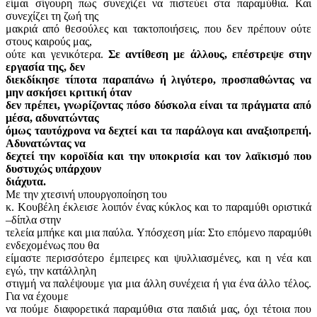
είμαι σίγουρη πως συνεχίζει να πιστεύει στα παραμύθια. Και
συνεχίζει τη ζωή της
μακριά από θεσούλες και τακτοποιήσεις, που δεν πρέπουν ούτε
στους καιρούς μας,
ούτε και γενικότερα.
Σε αντίθεση με άλλους, επέστρεψε στην
εργασία της, δεν
διεκδίκησε τίποτα παραπάνω ή λιγότερο, προσπαθώντας να
μην ασκήσει κριτική όταν
δεν πρέπει, γνωρίζοντας πόσο δύσκολα είναι τα πράγματα από
μέσα, αδυνατώντας
όμως ταυτόχρονα να δεχτεί και τα παράλογα και αναξιοπρεπή.
Αδυνατώντας να
δεχτεί την κοροϊδία και την υποκρισία και τον λαϊκισμό που
δυστυχώς υπάρχουν
διάχυτα.
Με την χτεσινή υπουργοποίηση του
κ. Κουβέλη έκλεισε λοιπόν ένας κύκλος και το παραμύθι οριστικά
–δίπλα στην
τελεία μπήκε και μια παύλα. Υπόσχεση μία: Στο επόμενο παραμύθι
ενδεχομένως που θα
είμαστε περισσότερο έμπειρες και ψυλλιασμένες, και η νέα και
εγώ, την κατάλληλη
στιγμή να παλέψουμε για μια άλλη συνέχεια ή για ένα άλλο τέλος.
Για να έχουμε
να πούμε διαφορετικά παραμύθια στα παιδιά μας, όχι τέτοια που