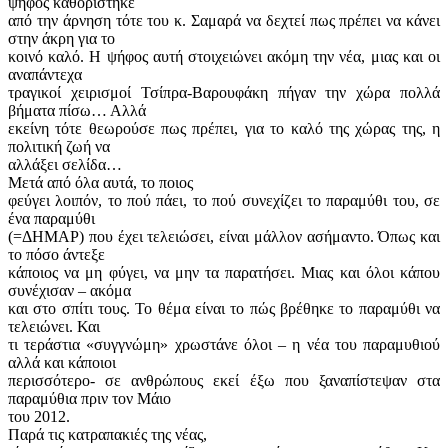
ψήφος καθορίστηκε
από την άρνηση τότε του κ. Σαμαρά να δεχτεί πως πρέπει να κάνει
στην άκρη για το
κοινό καλό. Η ψήφος αυτή στοιχειώνει ακόμη την νέα, μιας και οι
αναπάντεχα
τραγικοί χειρισμοί Τσίπρα-Βαρουφάκη πήγαν την χώρα πολλά
βήματα πίσω… Αλλά
εκείνη τότε θεωρούσε πως πρέπει, για το καλό της χώρας της, η
πολιτική ζωή να
αλλάξει σελίδα…
Μετά από όλα αυτά, το ποιος
φεύγει λοιπόν, το πού πάει, το πού συνεχίζει το παραμύθι του, σε
ένα παραμύθι
(=ΔΗΜΑΡ) που έχει τελειώσει, είναι μάλλον ασήμαντο. Όπως και
το πόσο άντεξε
κάποιος να μη φύγει, να μην τα παρατήσει. Μιας και όλοι κάπου
συνέχισαν – ακόμα
και στο σπίτι τους. Το θέμα είναι το πώς βρέθηκε το παραμύθι να
τελειώνει. Και
τι τεράστια «συγγνώμη» χρωστάνε όλοι – η νέα του παραμυθιού
αλλά και κάποιοι
περισσότερο- σε ανθρώπους εκεί έξω που ξαναπίστεψαν στα
παραμύθια πριν τον Μάιο
του 2012.
Παρά τις κατραπακιές της νέας,