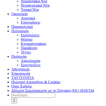
Νομαρχιακά Νέα
Περιφερειακά Νέα
Τοπικά Νέα
Οικονομία
Αγροτικά
Επιχειρήσεις
Παραπολιτικά
Πολιτισμός
Εκδηλώσεις
Θέατρο
Κινηματογράφος
Παράδοση
Τέχνες
Πρόσωπα
Αφιερώματα
Συνεντεύξεις
Αθλητισμός
Επικοινωνία
ΤΑΥΤΟΤΗΤΑ
Πολιτική Απορρήτου & Cookies
Όροι Χρήσης
Δήλωση Συμμόρφωσης με τη Σύσταση (ΕΕ) 2018/334
Αναζήτηση
για: