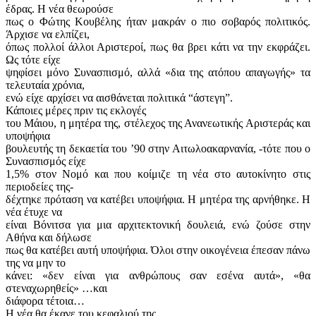
έδρας. Η νέα θεωρούσε
πως ο Φώτης Κουβέλης ήταν μακράν ο πιο σοβαρός πολιτικός.
Άρχισε να ελπίζει,
όπως πολλοί άλλοι Αριστεροί, πως θα βρει κάτι να την εκφράζει.
Ως τότε είχε
ψηφίσει μόνο Συνασπισμό, αλλά «δια της ατόπου απαγωγής» τα
τελευταία χρόνια,
ενώ είχε αρχίσει να αισθάνεται πολιτικά “άστεγη”.
Κάποιες μέρες πριν τις εκλογές
του Μάιου, η μητέρα της, στέλεχος της Ανανεωτικής Αριστεράς και
υποψήφια
βουλευτής τη δεκαετία του ’90 στην Αιτωλοακαρνανία, -τότε που ο
Συνασπισμός είχε
1,5% στον Νομό και που κοίμιζε τη νέα στο αυτοκίνητο στις
περιοδείες της-
δέχτηκε πρόταση να κατέβει υποψήφια. Η μητέρα της αρνήθηκε. Η
νέα έτυχε να
είναι Βόνιτσα για μια αρχιτεκτονική δουλειά, ενώ ζούσε στην
Αθήνα και δήλωσε
πως θα κατέβει αυτή υποψήφια. Όλοι στην οικογένεια έπεσαν πάνω
της να μην το
κάνει: «δεν είναι για ανθρώπους σαν εσένα αυτά», «θα
στεναχωρηθείς» …και
διάφορα τέτοια…
Η νέα θα έκανε του κεφαλιού της