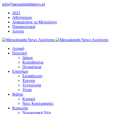
Μετάβαση
info@messolonghinews.gr
στο
2021
περιεχόμενο
Αθλητισμός
Ανακαλύψτε το Μεσολόγγι
Παραπολιτικά
Αρχείο
Αρχική
Πολιτική
Δήμος
Κοινοβούλιο
Περιφέρεια
Επιστήμη
Εκπαίδευση
Έρευνα
Τεχνολογία
Υγεία
Βιβλίο
Κριτική
Νέες Κυκλοφορίες
Κοινωνία
Νομαρχιακά Νέα