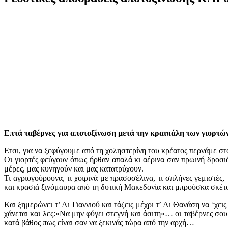
Επτά ταβέρνες για αποτοξίνωση μετά την κραιπάλη των γιορτ
Ετσι, για να ξεφύγουμε από τη χοληστερίνη του κρέατος περνάμε 
Οι γιορτές φεύγουν όπως ήρθαν απαλά κι αέρινα σαν πρωινή δροσι
μέρες, μας κυνηγούν και μας κατατρύχουν.
Τι αγριογούρουνα, τι χοιρινά με πρασοσέλινα, τι σπλήνες γεμιστέ
και κρασιά ξινόμαυρα από τη δυτική Μακεδονία και μπρούσκα σκέτο
Και ξημερώνει τ’ Αι Γιαννιού και τάζεις μέχρι τ’ Αι Θανάση να ‘χε
χάνεται και λες:«Να μην φύγει στεγνή και άσιτη»… οι ταβέρνες σου 
κατά βάθος πως είναι σαν να ξεκινάς τώρα από την αρχή…