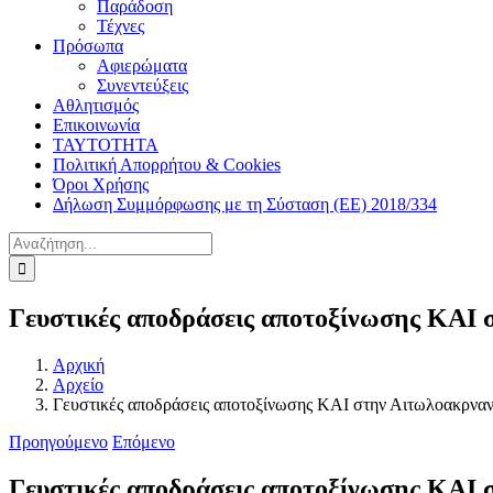
Παράδοση
Τέχνες
Πρόσωπα
Αφιερώματα
Συνεντεύξεις
Αθλητισμός
Επικοινωνία
ΤΑΥΤΟΤΗΤΑ
Πολιτική Απορρήτου & Cookies
Όροι Χρήσης
Δήλωση Συμμόρφωσης με τη Σύσταση (ΕΕ) 2018/334
Αναζήτηση
για:
Γευστικές αποδράσεις αποτοξίνωσης ΚΑΙ 
Αρχική
Αρχείο
Γευστικές αποδράσεις αποτοξίνωσης ΚΑΙ στην Αιτωλοακρναν
Προηγούμενο
Επόμενο
Γευστικές αποδράσεις αποτοξίνωσης ΚΑΙ 