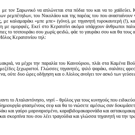
με τον Σαρωνικό να απλώνεται στα πόδια του και να το χαϊδεύει. 
των ρεμπέτηδων, του Νικολάου και της παρέας του που ανασταίνουν 
ες, με καλαμαράκι «μπε μπε» (γόνο), με τηγανητή τυροκαυτερή (!), 
τη με ομορφιές. Εκεί στο Κερατσίνι ακόμα υπάρχουν άνθρωποι παλια
πιες το τσιπουράκι σου χωρίς φειδώ, φάε το γαυράκι σου και θα του
Μόλος Κερατσινίου τηλ:
 μακριά, να μέχρι την παραλία του Καινούριου, πλάι στα Καμένα Β
μεζέδες ξεχωριστοί. Γλώσσες τηγανητές, ψιλό ψαράκι, σαλάτες φρεσ
ένα, ούτε δυο ώρες οδήγηση και ο Αίολος ανοίγει τον ασκό των γεύσ
έναντι το Αταλαντόνησο, νησί – θρύλος για τους κυνηγούς που ειδικ
ιουργία φτασμένους σεφ και θα το νιώσετε αμέσως σαν δοκιμάσετε τι
οδάκι και γαύρο μαριναρισμένο, καραβιδομακαρονάδα και αστακομακ
και σκορπίνα που σου λέει τραγούδια και γλώσσα τηγανητή να την τρω