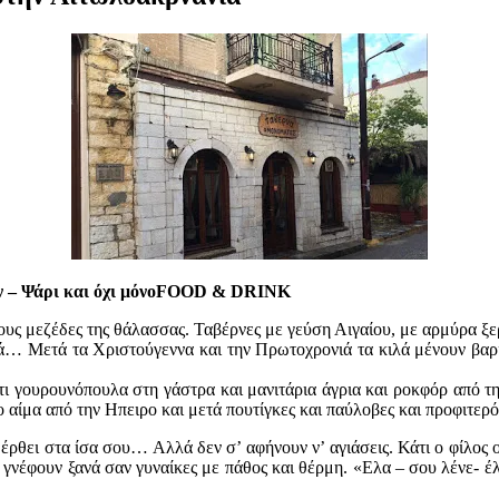
ών – Ψάρι και όχι μόνοFOOD & DRINK
στους μεζέδες της θάλασσας. Ταβέρνες με γεύση Αιγαίου, με αρμύρα
ά… Μετά τα Χριστούγεννα και την Πρωτοχρονιά τα κιλά μένουν βαριά
ς, τι γουρουνόπουλα στη γάστρα και μανιτάρια άγρια και ροκφόρ από 
 αίμα από την Ηπειρο και μετά πουτίγκες και παύλοβες και προφιτε
ις έρθει στα ίσα σου… Αλλά δεν σ’ αφήνουν ν’ αγιάσεις. Κάτι ο φίλος 
γνέφουν ξανά σαν γυναίκες με πάθος και θέρμη. «Ελα – σου λένε- έλα