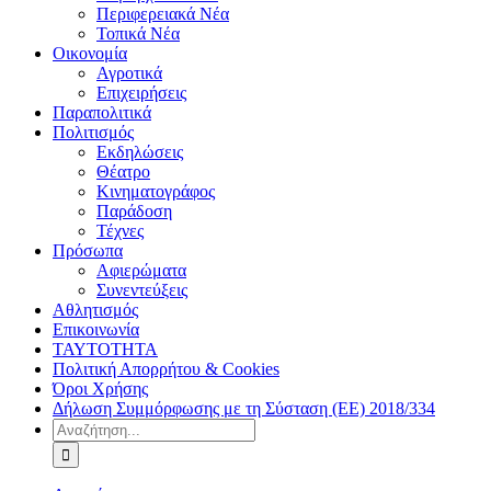
Περιφερειακά Νέα
Τοπικά Νέα
Οικονομία
Αγροτικά
Επιχειρήσεις
Παραπολιτικά
Πολιτισμός
Εκδηλώσεις
Θέατρο
Κινηματογράφος
Παράδοση
Τέχνες
Πρόσωπα
Αφιερώματα
Συνεντεύξεις
Αθλητισμός
Επικοινωνία
ΤΑΥΤΟΤΗΤΑ
Πολιτική Απορρήτου & Cookies
Όροι Χρήσης
Δήλωση Συμμόρφωσης με τη Σύσταση (ΕΕ) 2018/334
Αναζήτηση
για: