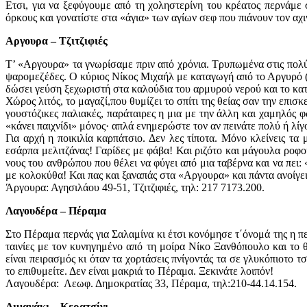
Ετσι, για να ξεφύγουμε από τη χοληστερίνη του κρέατος περνάμ
όρκους και γονατίστε στα «άγια» των αγίων σεφ που πιάνουν τον αχι
Αργουρα – Τζιτζιφιές
Τ’ «Αργουρα» τα γνωρίσαμε πριν από χρόνια. Τρυπωμένα στις πολύβ
ψαρομεζέδες. Ο κύριος Νίκος Μιχαήλ με καταγωγή από το Αργυρό (
δώσει γεύση ξεχωριστή στα καλούδια του αρμυρού νερού και το κα
Χώρος λιτός, το μαγαζί,που θυμίζει το σπίτι της θείας σαν την επι
γουστόζικες παλιακές, παράταιρες η μια με την άλλη και χαμηλός 
«κάνει παιχνίδι» μόνος· απλά ενημερώστε τον αν πεινάτε πολύ ή λίγ
Για αρχή η ποικιλία καρπάτσιο. Δεν λες τίποτα. Μόνο κλείνεις 
εσάρπα μελιτζάνας! Γαρίδες με φάβα! Και ριζότο και μάγουλα ροφού
νους του ανθρώπου που θέλει να φύγει από μια ταβέρνα και να πε
με κολοκύθα! Και πας και ξαναπάς στα «Αργουρα» και πάντα ανοίγει
Άργουρα: Αγησιλάου 49-51, Τζιτζιφιές, τηλ: 217 7173.200.
Λαγουδέρα – Πέραμα
Στο Πέραμα περνάς για Σαλαμίνα κι έτσι κονόμησε τ΄όνομά της η πε
ταινίες με τον κυνηγημένο από τη μοίρα Νίκο Ξανθόπουλο και το
είναι πειρασμός κι όταν τα χορτάσεις πνίγοντάς τα σε γλυκόπιοτ
το επιθυμείτε. Δεν είναι μακριά το Πέραμα. Ξεκινάτε λοιπόν!
Λαγουδέρα: Λεωφ. Δημοκρατίας 33, Πέραμα, τηλ:210-44.14.154.
Λιμανάκι – Κερατσίνι