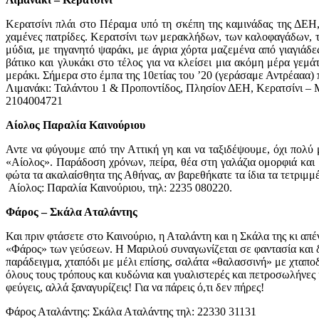
Κερατσίνι πλάι στο Πέραμα υπό τη σκέπη της καμινάδας της ΔΕΗ, 
χαμένες πατρίδες. Κερατσίνι των μερακλήδων, των καλοφαγάδων, 
μύδια, με τηγανητό ψαράκι, με άγρια χόρτα μαζεμένα από γιαγιάδ
βάτικο και γλυκάκι στο τέλος για να κλείσει μια ακόμη μέρα γεμά
μεράκι. Σήμερα στο έμπα της 10ετίας του ’20 (γεράσαμε Αντρέααα) 
Λιμανάκι: Ταλάντου 1 & Προποντίδος, Πλησίον ΔΕΗ, Κερατσίνι – 
2104004721
Αίολος Παραλία Καινούριου
Αντε να φύγουμε από την Αττική γη και να ταξιδέψουμε, όχι πολύ
«Αίολος». Παράδοση χρόνων, πείρα, θέα στη γαλάζια ομορφιά και 
φώτα τα ακαλαίσθητα της Αθήνας, αν βαρεθήκατε τα ίδια τα τετριμμ
Αίολος: Παραλία Καινούριου, τηλ: 2235 080220.
Φάρος – Σκάλα Αταλάντης
Και πριν φτάσετε στο Καινούριο, η Αταλάντη και η Σκάλα της κι απ
«Φάρος» των γεύσεων. Η Μαριλού συναγωνίζεται σε φαντασία και δημ
παράδειγμα, χταπόδι με μέλι επίσης, σαλάτα «θαλασσινή» με χταπ
όλους τους τρόπους και κυδώνια και γυαλιστερές και πετροσωλήνες 
φεύγεις, αλλά ξαναγυρίζεις! Για να πάρεις ό,τι δεν πήρες!
Φάρος Αταλάντης: Σκάλα Αταλάντης τηλ: 22330 31131