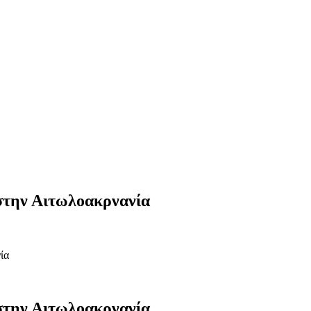
στην Αιτωλοακρνανία
ία
στην Αιτωλοακρνανία