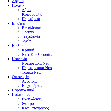
Αρχική
Πολιτική
Δήμος
Κοινοβούλιο
Περιφέρεια
Επιστήμη
Εκπαίδευση
Έρευνα
Τεχνολογία
Υγεία
Βιβλίο
Κριτική
Νέες Κυκλοφορίες
Κοινωνία
Νομαρχιακά Νέα
Περιφερειακά Νέα
Τοπικά Νέα
Οικονομία
Αγροτικά
Επιχειρήσεις
Παραπολιτικά
Πολιτισμός
Εκδηλώσεις
Θέατρο
Κινηματογράφος