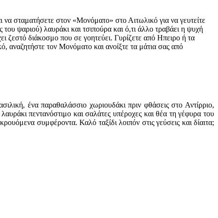
 να σταματήσετε στον «Μονόματο» στο Αιτωλικό για να γευτείτε
 του ψαριού) λαυράκι και τσιπούρα και ό,τι άλλο τραβάει η ψυχή
ι ζεστό διάκοσμο που σε γοητεύει. Γυρίζετε από Ηπειρο ή τα
ό, αναζητήστε τον Μονόματο και ανοίξτε τα μάτια σας από
σιλική, ένα παραθαλάσσιο χωριουδάκι πριν φθάσεις στο Αντίρριο,
 λαυράκι πεντανόστιμο και σαλάτες υπέροχες και θέα τη γέφυρα του
κρουόμενα συμφέροντα. Καλό ταξίδι λοιπόν στις γεύσεις και δίαιτα;