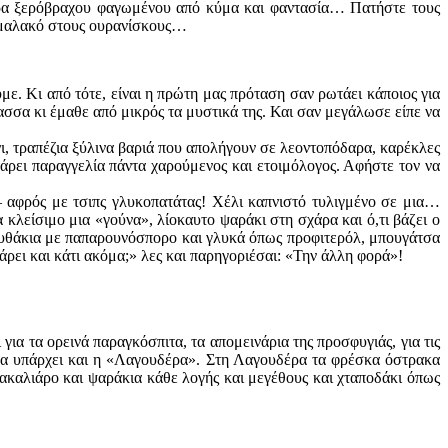
μύρα ξερόβραχου φαγωμένου από κύμα και φαντασία… Πατήστε τους
αι μαλακό στους ουρανίσκους…
ε. Κι από τότε, είναι η πρώτη μας πρόταση σαν ρωτάει κάποιος για
σα κι έμαθε από μικρός τα μυστικά της. Και σαν μεγάλωσε είπε να
όνι, τραπέζια ξύλινα βαριά που απολήγουν σε λεοντοπόδαρα, καρέκλες
πάρει παραγγελία πάντα χαρούμενος και ετοιμόλογος. Αφήστε τον να
– αφρός με τσιπς γλυκοπατάτας! Χέλι καπνιστό τυλιγμένο σε μια…
 κλείσιμο μια «γούνα», λίοκαυτο ψαράκι στη σχάρα και ό,τι βάζει ο
οκυθάκια με παπαρουνόσπορο και γλυκά όπως προφιτερόλ, μπουγάτσα
άρει και κάτι ακόμα;» λες και παρηγοριέσαι: «Την άλλη φορά»!
ια τα ορεινά παραγκόσπιτα, τα απομεινάρια της προσφυγιάς, για τις
αμα υπάρχει και η «Λαγουδέρα». Στη Λαγουδέρα τα φρέσκα όστρακα
ακαλιάρο και ψαράκια κάθε λογής και μεγέθους και χταποδάκι όπως