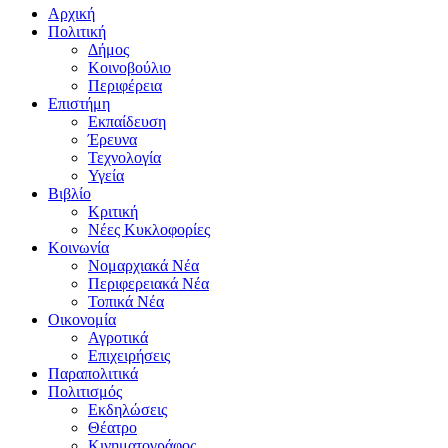
Αρχική
Πολιτική
Δήμος
Κοινοβούλιο
Περιφέρεια
Επιστήμη
Εκπαίδευση
Έρευνα
Τεχνολογία
Υγεία
Βιβλίο
Κριτική
Νέες Κυκλοφορίες
Κοινωνία
Νομαρχιακά Νέα
Περιφερειακά Νέα
Τοπικά Νέα
Οικονομία
Αγροτικά
Επιχειρήσεις
Παραπολιτικά
Πολιτισμός
Εκδηλώσεις
Θέατρο
Κινηματογράφος