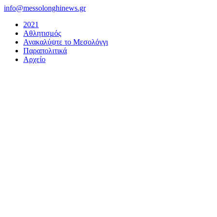
Μετάβαση
info@messolonghinews.gr
στο
2021
περιεχόμενο
Αθλητισμός
Ανακαλύψτε το Μεσολόγγι
Παραπολιτικά
Αρχείο