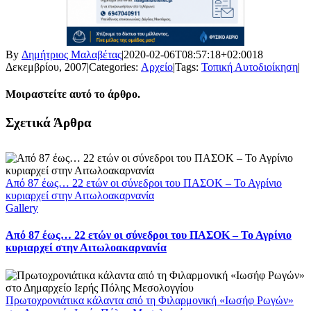
By
Δημήτριος Μαλαβέτας
|
2020-02-06T08:57:18+02:00
18
Δεκεμβρίου, 2007
|
Categories:
Αρχείο
|
Tags:
Τοπική Αυτοδιοίκηση
|
Μοιραστείτε αυτό το άρθρο.
Facebook
X
LinkedIn
WhatsApp
Email
Σχετικά Άρθρα
Από 87 έως… 22 ετών οι σύνεδροι του ΠΑΣΟΚ – Το Αγρίνιο
κυριαρχεί στην Αιτωλοακαρνανία
Gallery
Από 87 έως… 22 ετών οι σύνεδροι του ΠΑΣΟΚ – Το Αγρίνιο
κυριαρχεί στην Αιτωλοακαρνανία
Πρωτοχρονιάτικα κάλαντα από τη Φιλαρμονική «Ιωσήφ Ρωγών»