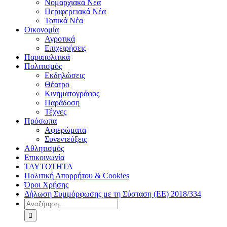
Νομαρχιακά Νέα
Περιφερειακά Νέα
Τοπικά Νέα
Οικονομία
Αγροτικά
Επιχειρήσεις
Παραπολιτικά
Πολιτισμός
Εκδηλώσεις
Θέατρο
Κινηματογράφος
Παράδοση
Τέχνες
Πρόσωπα
Αφιερώματα
Συνεντεύξεις
Αθλητισμός
Επικοινωνία
ΤΑΥΤΟΤΗΤΑ
Πολιτική Απορρήτου & Cookies
Όροι Χρήσης
Δήλωση Συμμόρφωσης με τη Σύσταση (ΕΕ) 2018/334
Αναζήτηση
για: