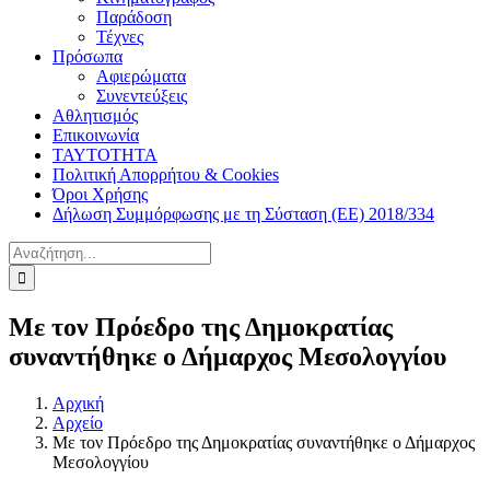
Παράδοση
Τέχνες
Πρόσωπα
Αφιερώματα
Συνεντεύξεις
Αθλητισμός
Επικοινωνία
ΤΑΥΤΟΤΗΤΑ
Πολιτική Απορρήτου & Cookies
Όροι Χρήσης
Δήλωση Συμμόρφωσης με τη Σύσταση (ΕΕ) 2018/334
Αναζήτηση
για:
Με τον Πρόεδρο της Δημοκρατίας
συναντήθηκε ο Δήμαρχος Μεσολογγίου
Αρχική
Αρχείο
Με τον Πρόεδρο της Δημοκρατίας συναντήθηκε ο Δήμαρχος
Μεσολογγίου