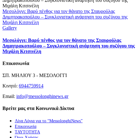
Μεσολόγγι: Βαρύ πένθος για τον θάνατο της Σταυρούλας
Δημητρακοπούλου – Συγκλονιστική ανάρτηση του συζύγου της
Μιχάλη Κιτσινέλη
Gallery
Μεσολόγγι: Βαρύ πένθος για τον θάνατο της Σταυρούλας
Δημητρακοπούλου – Συγκλονιστική ανάρτηση του συζύγου της
Μιχάλη Κιτσινέλη
Επικοινωνία
ΣΠ. ΜΗΛΙΟΥ 3 - ΜΕΣΟΛΟΓΓΙ
Κινητό:
6944759914
Email:
info@messolonghinews.gr
Βρείτε μας στα Κοινωνικά Δίκτυα
Λίγα Λόγια για το “MessolonghiNews”
Επικοινωνία
ΤΑΥΤΟΤΗΤΑ
Όροι Χρήσης