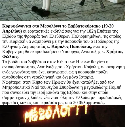
Κορυφώνονται στο Μεσολόγγι το Σαββατοκύριακο (19-20
Απριλίου)
οι εορταστικές εκδηλώσεις για την 182η Επέτειο της
Εξόδου της Φρουράς των Ελεύθερων Πολιορκημένων, τις οποίες
την Κυριακή θα λαμπρύνει με την παρουσία του ο Πρόεδρος της
Ελληνικής Δημοκρατίας κ.
Κάρολος Παπούλιας
, ενώ την
Κυβέρνηση θα εκπροσωπήσει ο Υπουργός Ανάπτυξης κ.
Χρήστος
Φώλιας.
Το βράδυ του Σαββάτου στον Κήπο των Ηρώων θα γίνει η
αναπαράσταση της Ανατίναξης του Χρήστου Καψάλη, σε ανάμνηση
ενός γεγονότος που έχει καταγραφεί ως η κορυφαία πράξη
αυτοθυσίας στη νεοελληνική και όχι μόνο Ιστορία.
Νωρίτερα, στον Κήπο των Ηρώων θα έχει καταλήξει από τον
Μητροπολιτικό Ναό του Αγίου Σπυρίδωνα η μεγαλειώδης Πομπή
που συνοδεύει την Ιερή Εικόνα της Εξόδου και στην οποία
συμμετέχουν χιλιάδες νέων απ’ όλη την Ελλάδα με παραδοσιακές
φορεσιές καθώς και περισσότερες από 20 Φιλαρμονικές.