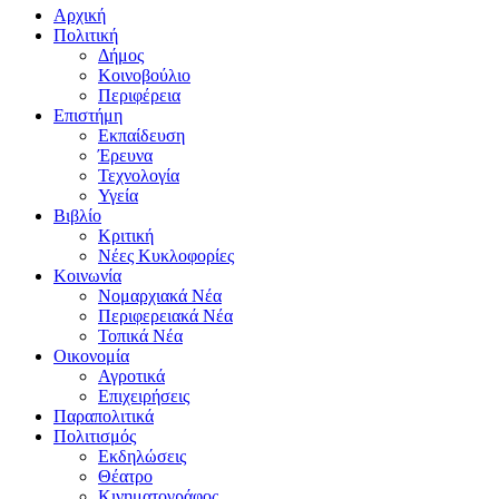
Αρχική
Πολιτική
Δήμος
Κοινοβούλιο
Περιφέρεια
Επιστήμη
Εκπαίδευση
Έρευνα
Τεχνολογία
Υγεία
Βιβλίο
Κριτική
Νέες Κυκλοφορίες
Κοινωνία
Νομαρχιακά Νέα
Περιφερειακά Νέα
Τοπικά Νέα
Οικονομία
Αγροτικά
Επιχειρήσεις
Παραπολιτικά
Πολιτισμός
Εκδηλώσεις
Θέατρο
Κινηματογράφος