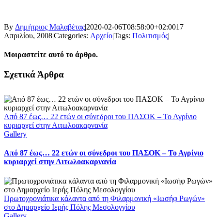
By
Δημήτριος Μαλαβέτας
|
2020-02-06T08:58:00+02:00
17
Απριλίου, 2008
|
Categories:
Αρχείο
|
Tags:
Πολιτισμός
|
Μοιραστείτε αυτό το άρθρο.
Facebook
X
LinkedIn
WhatsApp
Email
Σχετικά Άρθρα
Από 87 έως… 22 ετών οι σύνεδροι του ΠΑΣΟΚ – Το Αγρίνιο
κυριαρχεί στην Αιτωλοακαρνανία
Gallery
Από 87 έως… 22 ετών οι σύνεδροι του ΠΑΣΟΚ – Το Αγρίνιο
κυριαρχεί στην Αιτωλοακαρνανία
Πρωτοχρονιάτικα κάλαντα από τη Φιλαρμονική «Ιωσήφ Ρωγών»
στο Δημαρχείο Ιερής Πόλης Μεσολογγίου
Gallery