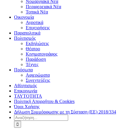
Νομαρχιακά Νέα
Περιφερειακά Νέα
Τοπικά Νέα
Οικονομία
Αγροτικά
Επιχειρήσεις
Παραπολιτικά
Πολιτισμός
Εκδηλώσεις
Θέατρο
Κινηματογράφος
Παράδοση
Τέχνες
Πρόσωπα
Αφιερώματα
Συνεντεύξεις
Αθλητισμός
Επικοινωνία
ΤΑΥΤΟΤΗΤΑ
Πολιτική Απορρήτου & Cookies
Όροι Χρήσης
Δήλωση Συμμόρφωσης με τη Σύσταση (ΕΕ) 2018/334
Αναζήτηση
για: