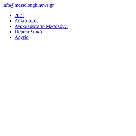
Μετάβαση
info@messolonghinews.gr
στο
2021
περιεχόμενο
Αθλητισμός
Ανακαλύψτε το Μεσολόγγι
Παραπολιτικά
Αρχείο