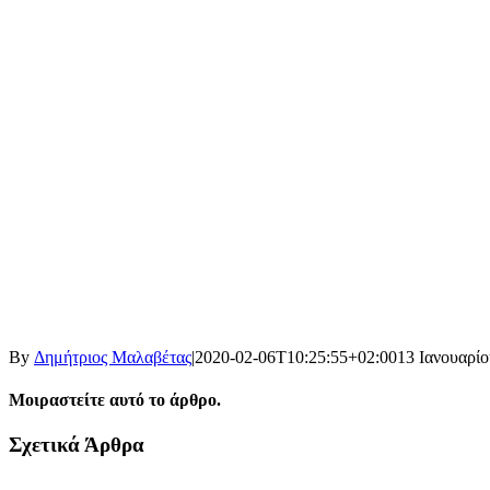
By
Δημήτριος Μαλαβέτας
|
2020-02-06T10:25:55+02:00
13 Ιανουαρίο
Μοιραστείτε αυτό το άρθρο.
Facebook
X
LinkedIn
WhatsApp
Email
Σχετικά Άρθρα