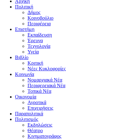
Αρχική
Πολιτική
Δήμος
Κοινοβούλιο
Περιφέρεια
Επιστήμη
Εκπαίδευση
Έρευνα
Τεχνολογία
Υγεία
Βιβλίο
Κριτική
Νέες Κυκλοφορίες
Κοινωνία
Νομαρχιακά Νέα
Περιφερειακά Νέα
Τοπικά Νέα
Οικονομία
Αγροτικά
Επιχειρήσεις
Παραπολιτικά
Πολιτισμός
Εκδηλώσεις
Θέατρο
Κινηματογράφος