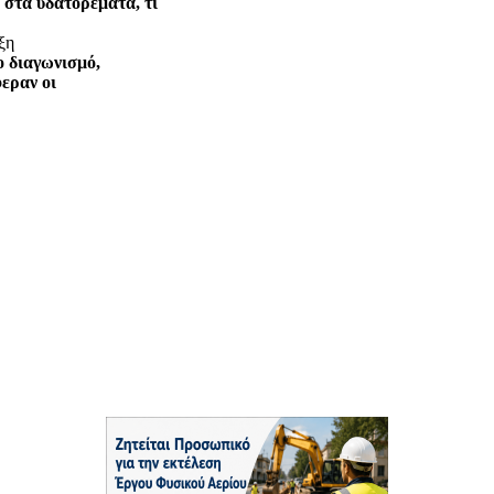
 στα υδατορέματα, τι
ξη
ο διαγωνισμό,
εραν οι