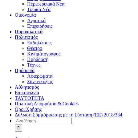
Περιφερειακά Νέα
Τοπικά Νέα
Οικονομία
Αγροτικά
Επιχειρήσεις
Παραπολιτικά
Πολιτισμός
Εκδηλώσεις
Θέατρο
Κινηματογράφος
Παράδοση
Τέχνες
Πρόσωπα
Αφιερώματα
Συνεντεύξεις
Αθλητισμός
Επικοινωνία
ΤΑΥΤΟΤΗΤΑ
Πολιτική Απορρήτου & Cookies
Όροι Χρήσης
Δήλωση Συμμόρφωσης με τη Σύσταση (ΕΕ) 2018/334
Αναζήτηση
για: