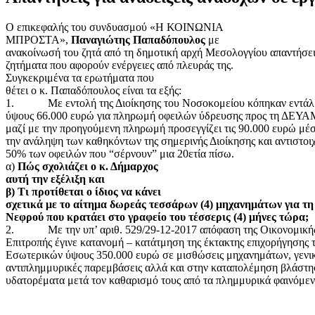
Ο επικεφαλής του συνδυασμού «Η ΚΟΙΝΩΝΙΑ
ΜΠΡΟΣΤΑ»,
Παναγιώτης Παπαδόπουλος
με
ανακοίνωσή του ζητά από τη δημοτική αρχή Μεσολογγίου απαντήσεις
ζητήματα που αφορούν ενέργειες από πλευράς της.
Συγκεκριμένα τα ερωτήματα που
θέτει ο κ. Παπαδόπουλος είναι τα εξής:
1. Με εντολή της Διοίκησης του Νοσοκομείου κόπηκαν εντάλ
ύψους 66.000 ευρώ για πληρωμή οφειλών ύδρευσης προς τη ΔΕΥΑ
μαζί με την προηγούμενη πληρωμή προσεγγίζει τις 90.000 ευρώ μέσ
την ανάληψη των καθηκόντων της σημερινής Διοίκησης και αντιστοι
50% των οφειλών που “σέρνουν” μια 20ετία πίσω.
α)
Πώς σχολιάζει ο κ. Δήμαρχος
αυτή την εξέλιξη και
β) Τι προτίθεται ο ίδιος να κάνει
σχετικά με το αίτημα δωρεάς τεσσάρων (4) μηχανημάτων για τ
Νεφρού που κρατάει στο γραφείο του τέσσερις (4) μήνες τώρα
2. Με την υπ’ αριθ. 529/29-12-2017 απόφαση της Οικονομική
Επιτροπής έγινε κατανομή – κατάτμηση της έκτακτης επιχορήγησης
Εσωτερικών ύψους 350.000 ευρώ σε μισθώσεις μηχανημάτων, γενι
αντιπλημμυρικές παρεμβάσεις αλλά και στην καταπολέμηση βλάστησ
υδατορέματα μετά τον καθαρισμό τους από τα πλημμυρικά φαινόμε