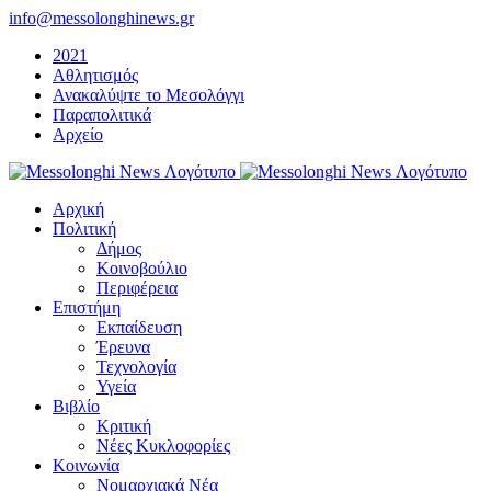
Μετάβαση
info@messolonghinews.gr
στο
2021
περιεχόμενο
Αθλητισμός
Ανακαλύψτε το Μεσολόγγι
Παραπολιτικά
Αρχείο
Αρχική
Πολιτική
Δήμος
Κοινοβούλιο
Περιφέρεια
Επιστήμη
Εκπαίδευση
Έρευνα
Τεχνολογία
Υγεία
Βιβλίο
Κριτική
Νέες Κυκλοφορίες
Κοινωνία
Νομαρχιακά Νέα