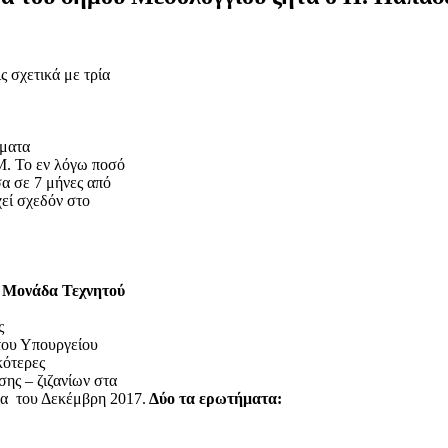
 σχετικά με τρία
ματα
Μ. Το εν λόγω ποσό
α σε 7 μήνες από
χεί σχεδόν στο
η Μονάδα Τεχνητού
;
ς
 του Υπουργείου
κότερες
ης – ζιζανίων στα
να του Δεκέμβρη 2017.
Δύο τα ερωτήματα: