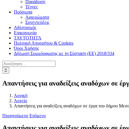
Παράδοση
Τέχνες
Πρόσωπα
Αφιερώματα
Συνεντεύξεις
Αθλητισμός
Επικοινωνία
ΤΑΥΤΟΤΗΤΑ
Πολιτική Απορρήτου & Cookies
Όροι Χρήσης
Δήλωση Συμμόρφωσης με τη Σύσταση (ΕΕ) 2018/334
Αναζήτηση
για:
Απαντήσεις για αναδείξεις αναδόχων σε έ
Αρχική
Αρχείο
Απαντήσεις για αναδείξεις αναδόχων σε έργα του δήμου Μεσ
Προηγούμενο
Επόμενο
Απαντήσεις για αναδείξεις αναδόχων σε έ