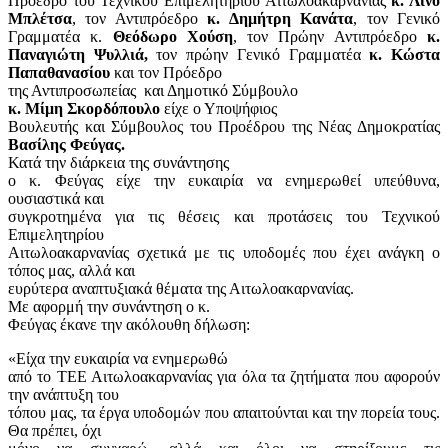
Πρόεδρο του Τεχνικού Επιμελητηρίου Αιτωλοακαρνανίας
κ. Λίνο
Μπλέτσα
, τον Αντιπρόεδρο
κ. Δημήτρη Κανάτα
, τον Γενικό
Γραμματέα κ.
Θεόδωρο Χούση
, τον Πρώην Αντιπρόεδρο
κ.
Παναγιώτη Ψυλλιά,
τον πρώην Γενικό Γραμματέα
κ. Κώστα
Παπαθανασίου
και τον Πρόεδρο
της Αντιπροσωπείας
και Δημοτικό Σύμβουλο
κ. Μίμη Σκορδόπουλο
είχε ο Υποψήφιος
Βουλευτής και Σύμβουλος του Προέδρου της Νέας Δημοκρατίας
Βασίλης Φεύγας.
Κατά την διάρκεια της συνάντησης
ο κ. Φεύγας είχε την ευκαιρία να ενημερωθεί υπεύθυνα,
ουσιαστικά και
συγκροτημένα για τις θέσεις και προτάσεις του Τεχνικού
Επιμελητηρίου
Αιτωλοακαρνανίας σχετικά με τις υποδομές που έχει ανάγκη ο
τόπος μας, αλλά και
ευρύτερα αναπτυξιακά θέματα της Αιτωλοακαρνανίας.
Με αφορμή την συνάντηση ο κ.
Φεύγας έκανε την ακόλουθη δήλωση:
«Είχα την ευκαιρία να ενημερωθώ
από το ΤΕΕ Αιτωλοακαρνανίας για όλα τα ζητήματα που αφορούν
την ανάπτυξη του
τόπου μας, τα έργα υποδομών που απαιτούνται και την πορεία τους.
Θα πρέπει, όχι