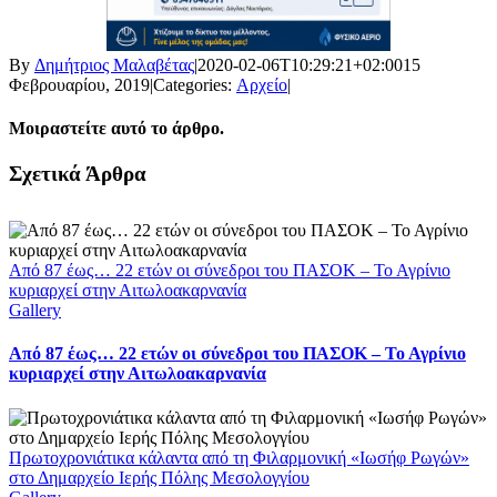
By
Δημήτριος Μαλαβέτας
|
2020-02-06T10:29:21+02:00
15
Φεβρουαρίου, 2019
|
Categories:
Αρχείο
|
Μοιραστείτε αυτό το άρθρο.
Facebook
X
LinkedIn
WhatsApp
Email
Σχετικά Άρθρα
Από 87 έως… 22 ετών οι σύνεδροι του ΠΑΣΟΚ – Το Αγρίνιο
κυριαρχεί στην Αιτωλοακαρνανία
Gallery
Από 87 έως… 22 ετών οι σύνεδροι του ΠΑΣΟΚ – Το Αγρίνιο
κυριαρχεί στην Αιτωλοακαρνανία
Πρωτοχρονιάτικα κάλαντα από τη Φιλαρμονική «Ιωσήφ Ρωγών»
στο Δημαρχείο Ιερής Πόλης Μεσολογγίου