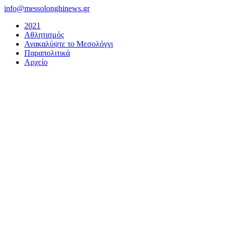
Μετάβαση
info@messolonghinews.gr
στο
2021
περιεχόμενο
Αθλητισμός
Ανακαλύψτε το Μεσολόγγι
Παραπολιτικά
Αρχείο