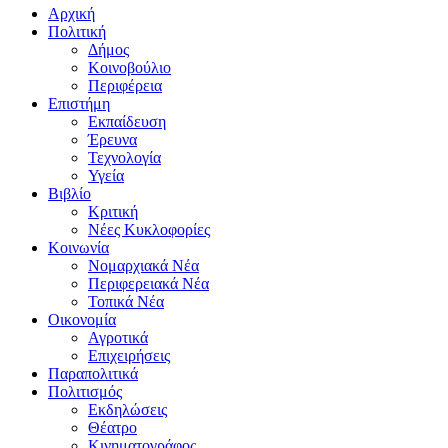
Αρχική
Πολιτική
Δήμος
Κοινοβούλιο
Περιφέρεια
Επιστήμη
Εκπαίδευση
Έρευνα
Τεχνολογία
Υγεία
Βιβλίο
Κριτική
Νέες Κυκλοφορίες
Κοινωνία
Νομαρχιακά Νέα
Περιφερειακά Νέα
Τοπικά Νέα
Οικονομία
Αγροτικά
Επιχειρήσεις
Παραπολιτικά
Πολιτισμός
Εκδηλώσεις
Θέατρο
Κινηματογράφος