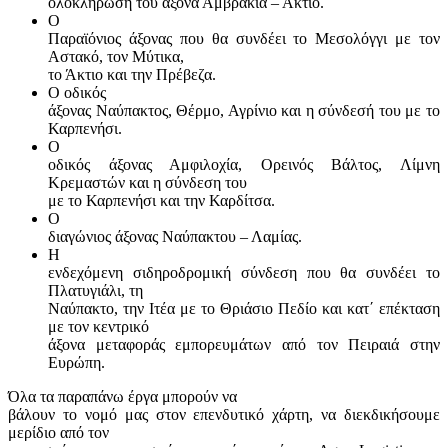
ολοκλήρωση του άξονα Αμβρακία – Άκτιο.
Ο
Παραϊόνιος άξονας που θα συνδέει το Μεσολόγγι με τον
Αστακό, τον Μύτικα,
το Άκτιο και την Πρέβεζα.
Ο οδικός
άξονας Ναύπακτος, Θέρμο, Αγρίνιο και η σύνδεσή του με το
Καρπενήσι.
Ο
οδικός άξονας Αμφιλοχία, Ορεινός Βάλτος, Λίμνη
Κρεμαστών και η σύνδεση του
με το Καρπενήσι και την Καρδίτσα.
Ο
διαγώνιος άξονας Ναύπακτου – Λαμίας.
Η
ενδεχόμενη σιδηροδρομική σύνδεση που θα συνδέει το
Πλατυγιάλι, τη
Ναύπακτο, την Ιτέα με το Θριάσιο Πεδίο και κατ΄ επέκταση
με τον κεντρικό
άξονα μεταφοράς εμπορευμάτων από τον Πειραιά στην
Ευρώπη.
Όλα τα παραπάνω έργα μπορούν να
βάλουν το νομό μας στον επενδυτικό χάρτη, να διεκδικήσουμε
μερίδιο από τον