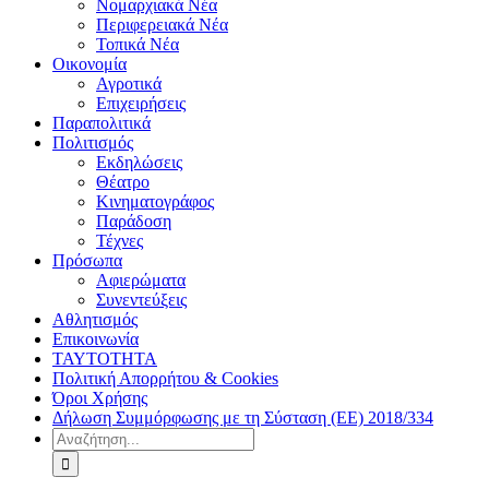
Νομαρχιακά Νέα
Περιφερειακά Νέα
Τοπικά Νέα
Οικονομία
Αγροτικά
Επιχειρήσεις
Παραπολιτικά
Πολιτισμός
Εκδηλώσεις
Θέατρο
Κινηματογράφος
Παράδοση
Τέχνες
Πρόσωπα
Αφιερώματα
Συνεντεύξεις
Αθλητισμός
Επικοινωνία
ΤΑΥΤΟΤΗΤΑ
Πολιτική Απορρήτου & Cookies
Όροι Χρήσης
Δήλωση Συμμόρφωσης με τη Σύσταση (ΕΕ) 2018/334
Αναζήτηση
για: