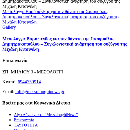
Μεσολόγγι: Βαρύ πένθος για τον θάνατο της Σταυρούλας
Δημητρακοπούλου – Συγκλονιστική ανάρτηση του συζύγου της
Μιχάλη Κιτσινέλη
Gallery
Μεσολόγγι: Βαρύ πένθος για τον θάνατο της Σταυρούλας
Δημητρακοπούλου – Συγκλονιστική ανάρτηση του συζύγου της
Μιχάλη Κιτσινέλη
Επικοινωνία
ΣΠ. ΜΗΛΙΟΥ 3 - ΜΕΣΟΛΟΓΓΙ
Κινητό:
6944759914
Email:
info@messolonghinews.gr
Βρείτε μας στα Κοινωνικά Δίκτυα
Λίγα Λόγια για το “MessolonghiNews”
Επικοινωνία
ΤΑΥΤΟΤΗΤΑ