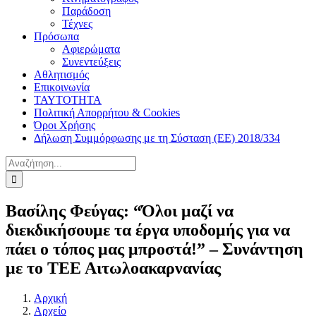
Παράδοση
Τέχνες
Πρόσωπα
Αφιερώματα
Συνεντεύξεις
Αθλητισμός
Επικοινωνία
ΤΑΥΤΟΤΗΤΑ
Πολιτική Απορρήτου & Cookies
Όροι Χρήσης
Δήλωση Συμμόρφωσης με τη Σύσταση (ΕΕ) 2018/334
Αναζήτηση
για:
Βασίλης Φεύγας: “Όλοι μαζί να
διεκδικήσουμε τα έργα υποδομής για να
πάει ο τόπος μας μπροστά!” – Συνάντηση
με το ΤΕΕ Αιτωλοακαρνανίας
Αρχική
Αρχείο