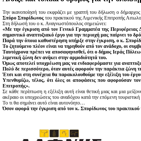
Την ικανοποίησή του εκφράζει με γραπτή του δήλωση ο δήμαρχο
Σπύρο Σπυρίδωνος
του πρακτικού της Λιμενικής Επιτροπής Αιτωλο
Στη δήλωσή του ο κ. Αναγνωστόπουλος σημειώνει:
«Με την έγκριση από τον Γενικό Γραμματέα της Περιφέρειας Δ
σημαντικό αναπτυξιακό έργο για την περιοχή μας παίρνει το δρ
Παρά την όποια καθυστέρηση υπήρξε στην έγκριση, ο κ. Σπυρίδω
Το ζητούμενο πλέον είναι να τηρηθούν από τον ανάδοχο, οι συμ
Ταυτόχρονα πρέπει να αποσαφηνισθεί, ότι ο δήμος Ιεράς Πόλεως
λιμενική ζώνη δεν ανήκει στην αρμοδιότητά του.
Όμως αποτελεί υποχρέωση μας να ενδιαφερόμαστε για αναπτυξι
Πολύ δε περισσότερο, όταν αυτές αφορούν την παράκτια ζώνη τη
Έτσι και στη συνέχεια θα παρακολουθούμε την εξέλιξη του έργο
Υπενθυμίζω, τέλος, ότι όλες οι αποφάσεις που αφορούσαν το
Επιτροπής».
Σε κάθε περίπτωση η εξέλιξη αυτή είναι θετική μιας και μια μεί
ακέραιο οι υποχρεώσεις του αναδόχου κατά την επόμενη τουριστική 
Το τι θα σημάνει αυτό είναι αυτονόητο…
Όσον αφορά την έγκριση από τον κ. Σπυρίδωνος του πρακτικού 