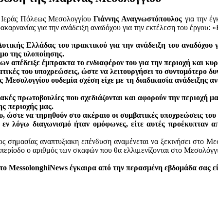
ς Ιεράς Πόλεως Μεσολογγίου
Γιάννης Αναγνωστόπουλος
για την έγ
ακαρνανίας για την ανάδειξη αναδόχου για την εκτέλεση του έργου:
υτικής Ελλάδας του πρακτικού για την ανάδειξη του αναδόχου 
όμο της υλοποίησης.
ν απέδειξε έμπρακτα το ενδιαφέρον του για την περιοχή και κυρί
βατικές του υποχρεώσεις, ώστε να λειτουργήσει το συντομότερο δ
 Μεσολογγίου ουδεμία σχέση είχε με τη διαδικασία ανάδειξης ανα
ακές πρωτοβουλίες που σχεδιάζονται και αφορούν την περιοχή μ
ς περιοχής μας.
υ, ώστε να τηρηθούν στο ακέραιο οι συμβατικές υποχρεώσεις του
ν εν λόγω διαγωνισμό ήταν ομόφωνες, είτε αυτές προέκυπταν απ
ζονος σημασίας αναπτυξιακη επένδυση αναμένεται να ξεκινήσει στο Μ
περίοδο ο αριθμός των σκαφών που θα ελλιμενίζονται στο Μεσολόγγι 
το MessolonghiNews έγκαιρα από την περασμένη εβδομάδα σας εί