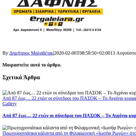
By
Δημήτριος Μαλαβέτας
|
2020-02-06T08:58:50+02:00
13 Αυγούστο
Μοιραστείτε αυτό το άρθρο.
Facebook
X
LinkedIn
WhatsApp
Email
Σχετικά Άρθρα
Από 87 έως… 22 ετών οι σύνεδροι του ΠΑΣΟΚ – Το Αγρίνιο κυρια
Gallery
Από 87 έως… 22 ετών οι σύνεδροι του ΠΑΣΟΚ – Το Αγρίνιο κυ
Πρωτοχρονιάτικα κάλαντα από τη Φιλαρμονική «Ιωσήφ Ρωγών» στ