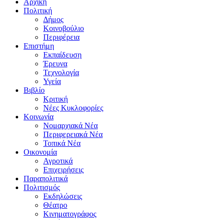
Αρχική
Πολιτική
Δήμος
Κοινοβούλιο
Περιφέρεια
Επιστήμη
Εκπαίδευση
Έρευνα
Τεχνολογία
Υγεία
Βιβλίο
Κριτική
Νέες Κυκλοφορίες
Κοινωνία
Νομαρχιακά Νέα
Περιφερειακά Νέα
Τοπικά Νέα
Οικονομία
Αγροτικά
Επιχειρήσεις
Παραπολιτικά
Πολιτισμός
Εκδηλώσεις
Θέατρο
Κινηματογράφος