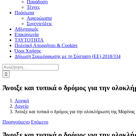
Παράδοση
Τέχνες
Πρόσωπα
Αφιερώματα
Συνεντεύξεις
Αθλητισμός
Επικοινωνία
ΤΑΥΤΟΤΗΤΑ
Πολιτική Απορρήτου & Cookies
Όροι Χρήσης
Δήλωση Συμμόρφωσης με τη Σύσταση (ΕΕ) 2018/334
Αναζήτηση
για:
Άνοιξε και τυπικά ο δρόμος για την ολοκ
Αρχική
Αρχείο
Άνοιξε και τυπικά ο δρόμος για την ολοκλήρωση της Μαρίνα
Προηγούμενο
Επόμενο
Άνοιξε και τυπικά ο δρόμος για την ολοκ