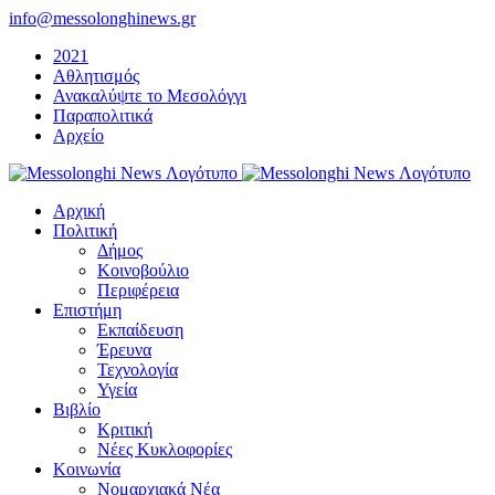
Μετάβαση
info@messolonghinews.gr
στο
2021
περιεχόμενο
Αθλητισμός
Ανακαλύψτε το Μεσολόγγι
Παραπολιτικά
Αρχείο
Αρχική
Πολιτική
Δήμος
Κοινοβούλιο
Περιφέρεια
Επιστήμη
Εκπαίδευση
Έρευνα
Τεχνολογία
Υγεία
Βιβλίο
Κριτική
Νέες Κυκλοφορίες
Κοινωνία
Νομαρχιακά Νέα