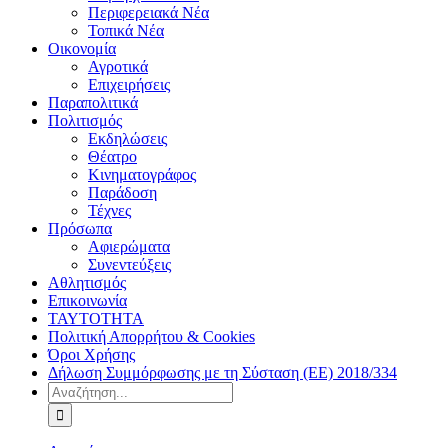
Περιφερειακά Νέα
Τοπικά Νέα
Οικονομία
Αγροτικά
Επιχειρήσεις
Παραπολιτικά
Πολιτισμός
Εκδηλώσεις
Θέατρο
Κινηματογράφος
Παράδοση
Τέχνες
Πρόσωπα
Αφιερώματα
Συνεντεύξεις
Αθλητισμός
Επικοινωνία
ΤΑΥΤΟΤΗΤΑ
Πολιτική Απορρήτου & Cookies
Όροι Χρήσης
Δήλωση Συμμόρφωσης με τη Σύσταση (ΕΕ) 2018/334
Αναζήτηση
για: